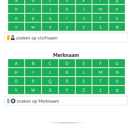
h
i
j
k
l
m
n
o
p
q
r
s
t
u
v
w
x
y
z
1
α
zoeken op stofnaam
Merknaam
A
B
C
D
E
F
G
H
I
J
K
L
M
N
O
P
Q
R
S
T
U
V
W
X
Y
Z
1
α
zoeken op Merknaam