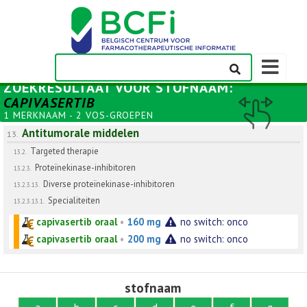
Weergeven
navigatieba
ZOEKRESULTAAT VOOR
STOFNAAM
:
CAPIVASERTIB
1 MERKNAAM - 2 VOS-GROEPEN
Antitumorale middelen
13.
Targeted therapie
13.2.
Proteïnekinase-inhibitoren
13.2.3.
Diverse proteïnekinase-inhibitoren
13.2.3.13.
Specialiteiten
13.2.3.13.1.
capivasertib oraal
•
160 mg
no switch: onco
capivasertib oraal
•
200 mg
no switch: onco
stofnaam
a
b
c
d
e
f
g