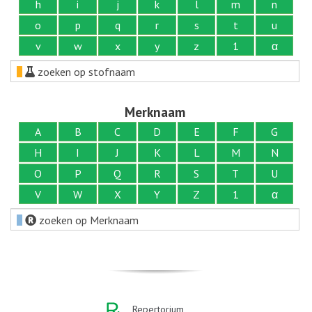
h
i
j
k
l
m
n
o
p
q
r
s
t
u
v
w
x
y
z
1
α
zoeken op stofnaam
Merknaam
A
B
C
D
E
F
G
H
I
J
K
L
M
N
O
P
Q
R
S
T
U
V
W
X
Y
Z
1
α
zoeken op Merknaam
Repertorium