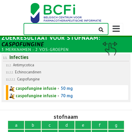
Weergeven
navigatieba
ZOEKRESULTAAT VOOR
STOFNAAM
:
CASPOFUNGINE
3 MERKNAMEN - 2 VOS-GROEPEN
Infecties
11.
Antimycotica
11.2.
Echinocandinen
11.2.2.
Caspofungine
11.2.2.2.
caspofungine infusie
•
50 mg
caspofungine infusie
•
70 mg
stofnaam
a
b
c
d
e
f
g