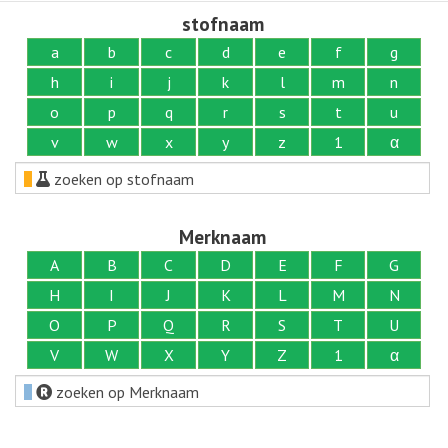
stofnaam
a
b
c
d
e
f
g
h
i
j
k
l
m
n
o
p
q
r
s
t
u
v
w
x
y
z
1
α
zoeken op stofnaam
Merknaam
A
B
C
D
E
F
G
H
I
J
K
L
M
N
O
P
Q
R
S
T
U
V
W
X
Y
Z
1
α
zoeken op Merknaam