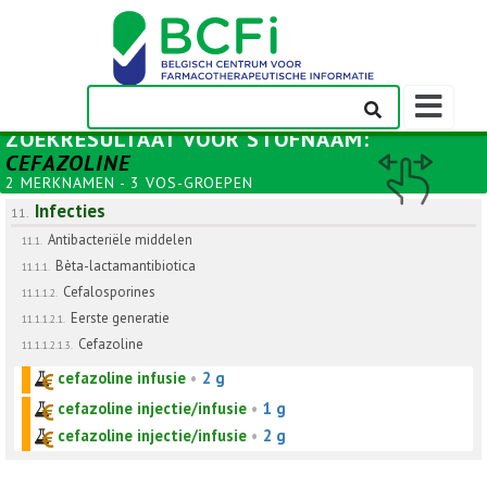
Weergeven
navigatieba
ZOEKRESULTAAT VOOR
STOFNAAM
:
CEFAZOLINE
2 MERKNAMEN - 3 VOS-GROEPEN
Infecties
11.
Antibacteriële middelen
11.1.
Bèta-lactamantibiotica
11.1.1.
Cefalosporines
11.1.1.2.
Eerste generatie
11.1.1.2.1.
Cefazoline
11.1.1.2.1.3.
cefazoline infusie
•
2 g
cefazoline injectie/infusie
•
1 g
cefazoline injectie/infusie
•
2 g