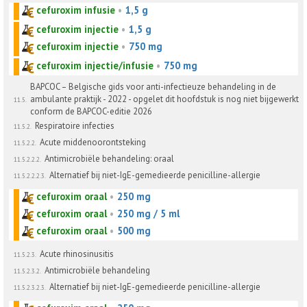
cefuroxim infusie
•
1,5 g
cefuroxim injectie
•
1,5 g
cefuroxim injectie
•
750 mg
cefuroxim injectie/infusie
•
750 mg
BAPCOC – Belgische gids voor anti-infectieuze behandeling in de
ambulante praktijk - 2022 - opgelet dit hoofdstuk is nog niet bijgewerkt
11.5.
conform de BAPCOC-editie 2026
Respiratoire infecties
11.5.2.
Acute middenoorontsteking
11.5.2.2.
Antimicrobiële behandeling: oraal
11.5.2.2.2.
Alternatief bij niet-IgE-gemedieerde penicilline-allergie
11.5.2.2.2.3.
cefuroxim oraal
•
250 mg
cefuroxim oraal
•
250 mg / 5 ml
cefuroxim oraal
•
500 mg
Acute rhinosinusitis
11.5.2.3.
Antimicrobiële behandeling
11.5.2.3.2.
Alternatief bij niet-IgE-gemedieerde penicilline-allergie
11.5.2.3.2.3.