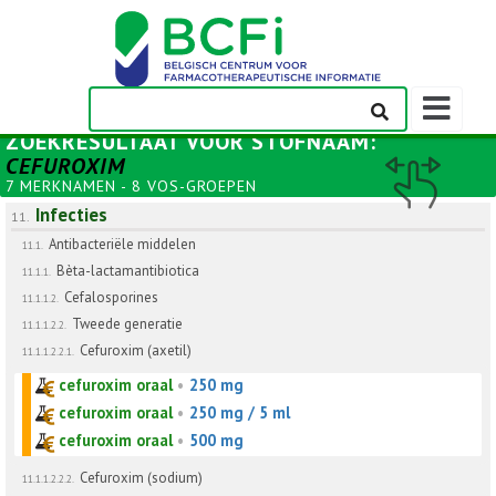
Weergeven
navigatieba
ZOEKRESULTAAT VOOR
STOFNAAM
:
CEFUROXIM
7 MERKNAMEN - 8 VOS-GROEPEN
Infecties
11.
Antibacteriële middelen
11.1.
Bèta-lactamantibiotica
11.1.1.
Cefalosporines
11.1.1.2.
Tweede generatie
11.1.1.2.2.
Cefuroxim (axetil)
11.1.1.2.2.1.
cefuroxim oraal
•
250 mg
cefuroxim oraal
•
250 mg / 5 ml
cefuroxim oraal
•
500 mg
Cefuroxim (sodium)
11.1.1.2.2.2.