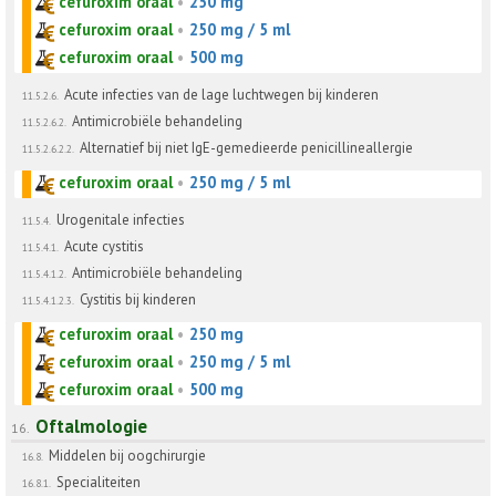
cefuroxim oraal
•
250 mg
cefuroxim oraal
•
250 mg / 5 ml
cefuroxim oraal
•
500 mg
Acute infecties van de lage luchtwegen bij kinderen
11.5.2.6.
Antimicrobiële behandeling
11.5.2.6.2.
Alternatief bij niet IgE-gemedieerde penicillineallergie
11.5.2.6.2.2.
cefuroxim oraal
•
250 mg / 5 ml
Urogenitale infecties
11.5.4.
Acute cystitis
11.5.4.1.
Antimicrobiële behandeling
11.5.4.1.2.
Cystitis bij kinderen
11.5.4.1.2.3.
cefuroxim oraal
•
250 mg
cefuroxim oraal
•
250 mg / 5 ml
cefuroxim oraal
•
500 mg
Oftalmologie
16.
Middelen bij oogchirurgie
16.8.
Specialiteiten
16.8.1.