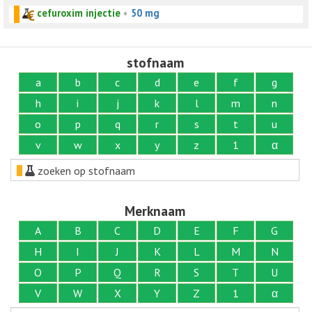
cefuroxim injectie
•
50 mg
stofnaam
a
b
c
d
e
f
g
h
i
j
k
l
m
n
o
p
q
r
s
t
u
v
w
x
y
z
1
α
zoeken op stofnaam
Merknaam
A
B
C
D
E
F
G
H
I
J
K
L
M
N
O
P
Q
R
S
T
U
V
W
X
Y
Z
1
α