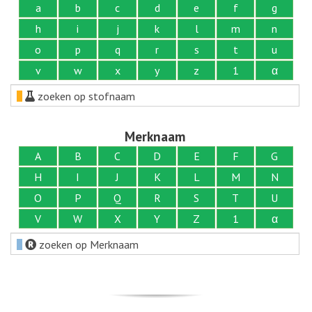
a
b
c
d
e
f
g
h
i
j
k
l
m
n
o
p
q
r
s
t
u
v
w
x
y
z
1
α
zoeken op stofnaam
Merknaam
A
B
C
D
E
F
G
H
I
J
K
L
M
N
O
P
Q
R
S
T
U
V
W
X
Y
Z
1
α
zoeken op Merknaam