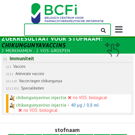
Weergeven
navigatieba
ZOEKRESULTAAT VOOR
STOFNAAM
:
CHIKUNGUNYAVACCINS
2 MERKNAMEN - 2 VOS-GROEPEN
Immuniteit
12.
Vaccins
12.1.
Antivirale vaccins
12.1.1.
Vaccin tegen chikungunya
12.1.1.19.
Specialiteiten
12.1.1.19.1.
chikungunyavirus injectie
no VOS: biological
chikungunyavirus injectie
•
40 µg / 0,8 ml
no VOS: biological
stofnaam