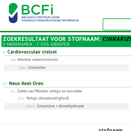
ZOEKRESULTAAT VOOR
STOFNAAM
:
CINNARIZ
3 MERKNAMEN - 3 VOS-GROEPEN
Cardiovasculair stelsel
1.
Arteriële vaatstoornissen
1.10.
Cinnarizine
1.10.1.
Neus-Keel-Oren
17.
Ziekte van Ménière, vertigo en reisziekte
17.2.
Vertigo (draaiduizeligheid)
17.2.2.
Cinnarizine + dimenhydrinaat
17.2.2.1.
stofnaam