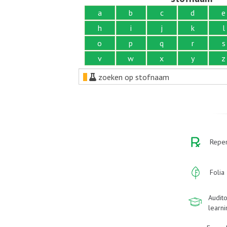
a
b
c
d
e
h
i
j
k
l
o
p
q
r
s
v
w
x
y
z
zoeken op stofnaam
Reper
Folia
Audito
learn