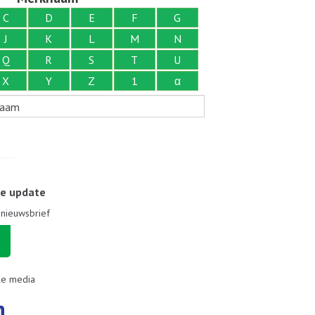
C
D
E
F
G
J
K
L
M
N
Q
R
S
T
U
X
Y
Z
1
α
naam
le update
e nieuwsbrief
le media