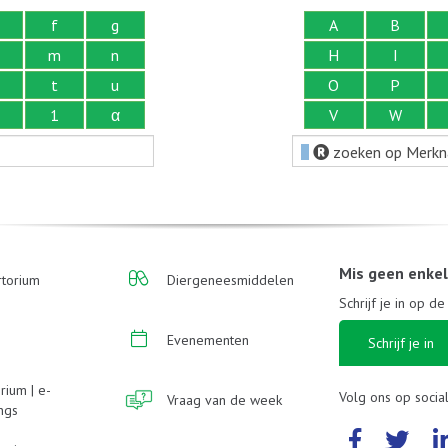
f
g
A
B
m
n
H
I
t
u
O
P
1
α
V
W
zoeken op Merk
Mis geen enke
torium
Diergeneesmiddelen
Schrijf je in op d
Evenementen
Schrijf je in
rium | e-
Volg ons op socia
Vraag van de week
ings