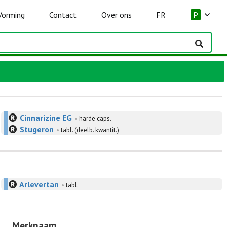
Vorming
Contact
Over ons
FR
P
Cinnarizine EG
•
harde caps.
Stugeron
•
tabl. (deelb. kwantit.)
Arlevertan
•
tabl.
Merknaam