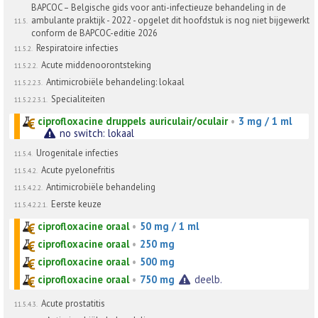
BAPCOC – Belgische gids voor anti-infectieuze behandeling in de
ambulante praktijk - 2022 - opgelet dit hoofdstuk is nog niet bijgewerkt
11.5.
conform de BAPCOC-editie 2026
Respiratoire infecties
11.5.2.
Acute middenoorontsteking
11.5.2.2.
Antimicrobiële behandeling: lokaal
11.5.2.2.3.
Specialiteiten
11.5.2.2.3.1.
ciprofloxacine druppels auriculair/oculair
•
3 mg / 1 ml
no switch: lokaal
Urogenitale infecties
11.5.4.
Acute pyelonefritis
11.5.4.2.
Antimicrobiële behandeling
11.5.4.2.2.
Eerste keuze
11.5.4.2.2.1.
ciprofloxacine oraal
•
50 mg / 1 ml
ciprofloxacine oraal
•
250 mg
ciprofloxacine oraal
•
500 mg
ciprofloxacine oraal
•
750 mg
deelb.
Acute prostatitis
11.5.4.3.