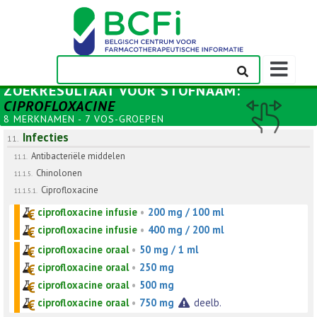
Weergeven
navigatieba
ZOEKRESULTAAT VOOR
STOFNAAM
:
CIPROFLOXACINE
8 MERKNAMEN - 7 VOS-GROEPEN
Infecties
11.
Antibacteriële middelen
11.1.
Chinolonen
11.1.5.
Ciprofloxacine
11.1.5.1.
ciprofloxacine infusie
•
200 mg / 100 ml
ciprofloxacine infusie
•
400 mg / 200 ml
ciprofloxacine oraal
•
50 mg / 1 ml
ciprofloxacine oraal
•
250 mg
ciprofloxacine oraal
•
500 mg
ciprofloxacine oraal
•
750 mg
deelb.