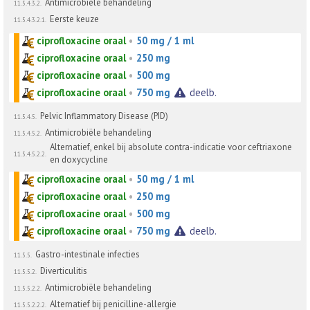
Antimicrobiële behandeling
11.5.4.3.2.
Eerste keuze
11.5.4.3.2.1.
ciprofloxacine oraal
•
50 mg / 1 ml
ciprofloxacine oraal
•
250 mg
ciprofloxacine oraal
•
500 mg
ciprofloxacine oraal
•
750 mg
deelb.
Pelvic Inflammatory Disease (PID)
11.5.4.5.
Antimicrobiële behandeling
11.5.4.5.2.
Alternatief, enkel bij absolute contra-indicatie voor ceftriaxone
11.5.4.5.2.2.
en doxycycline
ciprofloxacine oraal
•
50 mg / 1 ml
ciprofloxacine oraal
•
250 mg
ciprofloxacine oraal
•
500 mg
ciprofloxacine oraal
•
750 mg
deelb.
Gastro-intestinale infecties
11.5.5.
Diverticulitis
11.5.5.2.
Antimicrobiële behandeling
11.5.5.2.2.
Alternatief bij penicilline-allergie
11.5.5.2.2.2.