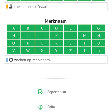
zoeken op stofnaam
Merknaam
A
B
C
D
E
F
G
H
I
J
K
L
M
N
O
P
Q
R
S
T
U
V
W
X
Y
Z
1
α
zoeken op Merknaam
Repertorium
Folia