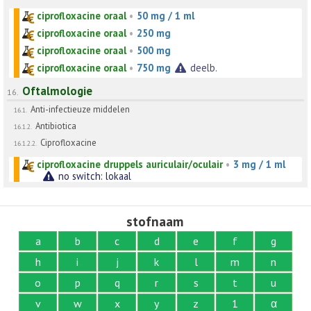
ciprofloxacine oraal
•
50 mg / 1 ml
ciprofloxacine oraal
•
250 mg
ciprofloxacine oraal
•
500 mg
ciprofloxacine oraal
•
750 mg
deelb.
Oftalmologie
16.
Anti-infectieuze middelen
16.1.
Antibiotica
16.1.2.
Ciprofloxacine
16.1.2.2.
ciprofloxacine druppels auriculair/oculair
•
3 mg / 1 ml
no switch: lokaal
stofnaam
a
b
c
d
e
f
g
h
i
j
k
l
m
n
o
p
q
r
s
t
u
v
w
x
y
z
1
α