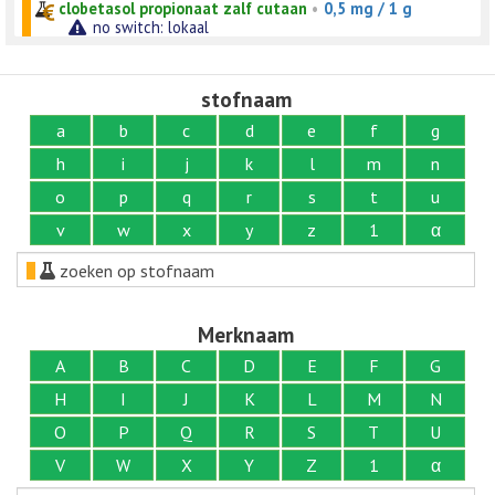
clobetasol propionaat zalf cutaan
•
0,5 mg / 1 g
no switch: lokaal
stofnaam
a
b
c
d
e
f
g
h
i
j
k
l
m
n
o
p
q
r
s
t
u
v
w
x
y
z
1
α
zoeken op stofnaam
Merknaam
A
B
C
D
E
F
G
H
I
J
K
L
M
N
O
P
Q
R
S
T
U
V
W
X
Y
Z
1
α