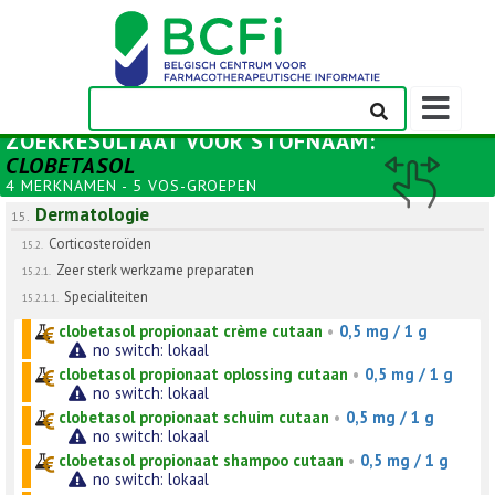
Weergeven
navigatieba
ZOEKRESULTAAT VOOR
STOFNAAM
:
CLOBETASOL
4 MERKNAMEN - 5 VOS-GROEPEN
Dermatologie
15.
Corticosteroïden
15.2.
Zeer sterk werkzame preparaten
15.2.1.
Specialiteiten
15.2.1.1.
clobetasol propionaat crème cutaan
•
0,5 mg / 1 g
no switch: lokaal
clobetasol propionaat oplossing cutaan
•
0,5 mg / 1 g
no switch: lokaal
clobetasol propionaat schuim cutaan
•
0,5 mg / 1 g
no switch: lokaal
clobetasol propionaat shampoo cutaan
•
0,5 mg / 1 g
no switch: lokaal