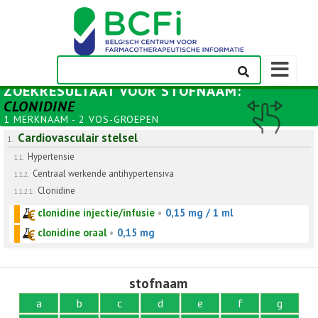
Weergeven
navigatieba
ZOEKRESULTAAT VOOR
STOFNAAM
:
CLONIDINE
1 MERKNAAM - 2 VOS-GROEPEN
Cardiovasculair stelsel
1.
Hypertensie
1.1.
Centraal werkende antihypertensiva
1.1.2.
Clonidine
1.1.2.1.
clonidine injectie/infusie
•
0,15 mg / 1 ml
clonidine oraal
•
0,15 mg
stofnaam
a
b
c
d
e
f
g