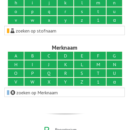
h
i
j
k
l
m
n
o
p
q
r
s
t
u
v
w
x
y
z
1
α
zoeken op stofnaam
Merknaam
A
B
C
D
E
F
G
H
I
J
K
L
M
N
O
P
Q
R
S
T
U
V
W
X
Y
Z
1
α
zoeken op Merknaam
Repertorium