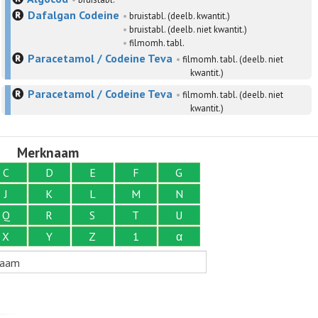
Dafalgan Codeine
•
bruistabl. (deelb. kwantit.)
•
bruistabl. (deelb. niet kwantit.)
•
filmomh. tabl.
Paracetamol / Codeine Teva
•
filmomh. tabl. (deelb. niet
kwantit.)
Paracetamol / Codeine Teva
•
filmomh. tabl. (deelb. niet
kwantit.)
Merknaam
C
D
E
F
G
J
K
L
M
N
Q
R
S
T
U
X
Y
Z
1
α
naam