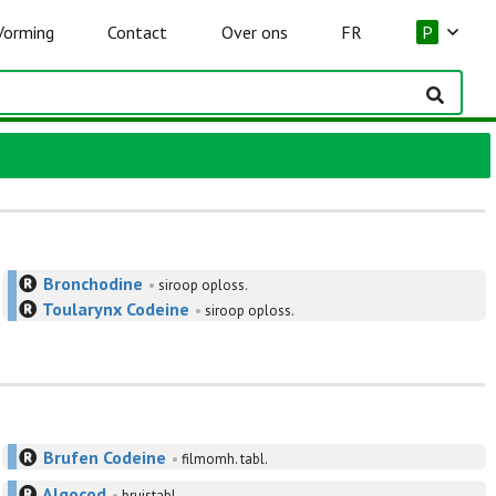
Vorming
Contact
Over ons
FR
P
Bronchodine
•
siroop oploss.
Toularynx Codeine
•
siroop oploss.
Brufen Codeine
•
filmomh. tabl.
Algocod
•
bruistabl.