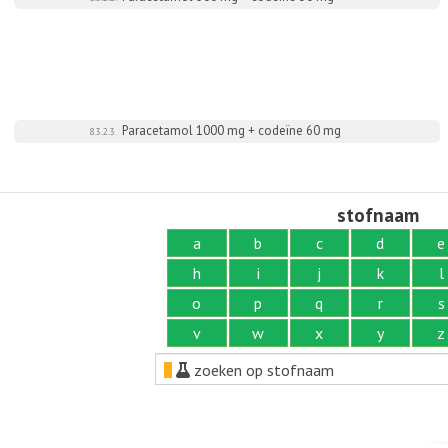
Paracetamol 1000 mg + codeïne 60 mg
8.3.2.3.
stofnaam
a
b
c
d
e
h
i
j
k
l
o
p
q
r
s
v
w
x
y
z
zoeken op stofnaam