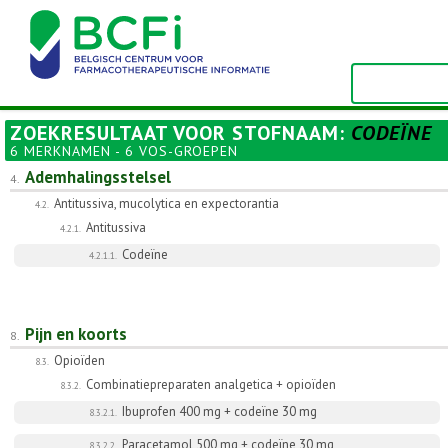
ZOEKRESULTAAT VOOR
STOFNAAM
:
CODEÏNE
6 MERKNAMEN - 6 VOS-GROEPEN
Ademhalingsstelsel
4.
Antitussiva, mucolytica en expectorantia
4.2.
Antitussiva
4.2.1.
Codeïne
4.2.1.1.
Pijn en koorts
8.
Opioïden
8.3.
Combinatiepreparaten analgetica + opioïden
8.3.2.
Ibuprofen 400 mg + codeïne 30 mg
8.3.2.1.
Paracetamol 500 mg + codeïne 30 mg
8.3.2.2.