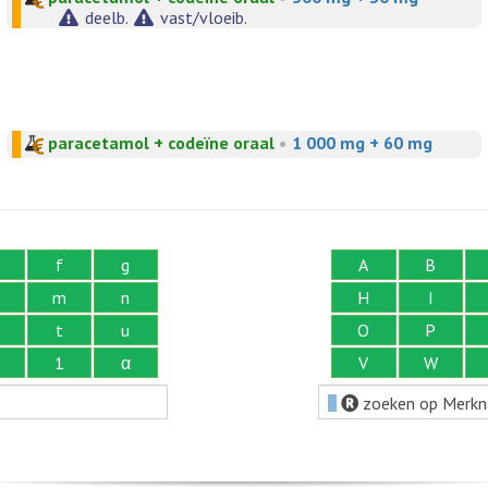
deelb.
vast/vloeib.
paracetamol + codeïne oraal
•
1 000 mg + 60 mg
f
g
A
B
m
n
H
I
t
u
O
P
1
α
V
W
zoeken op Merk