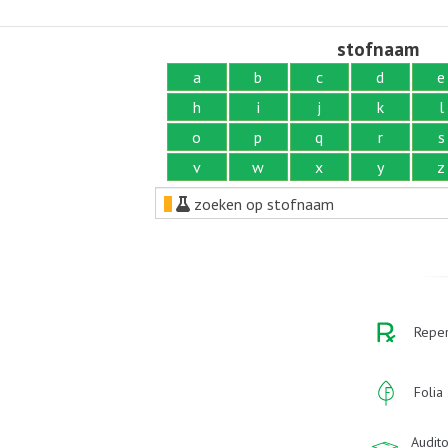
stofnaam
a
b
c
d
e
h
i
j
k
l
o
p
q
r
s
v
w
x
y
z
zoeken op stofnaam
Reper
Folia
Audito