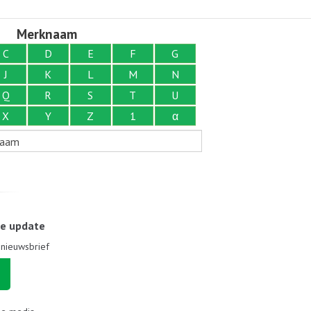
Merknaam
C
D
E
F
G
J
K
L
M
N
Q
R
S
T
U
X
Y
Z
1
α
naam
le update
e nieuwsbrief