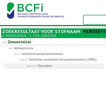
ZOEKRESULTAAT VOOR
STOFNAAM
:
PAROXETI
6 MERKNAMEN - 3 VOS-GROEPEN
Zenuwstelsel
10.
Antidepressiva
10.3.
Selectieve heropnameremmers
10.3.1.
Selectieve serotonine-heropnameremmers (SSRI's)
10.3.1.1.
Paroxetine
10.3.1.1.5.