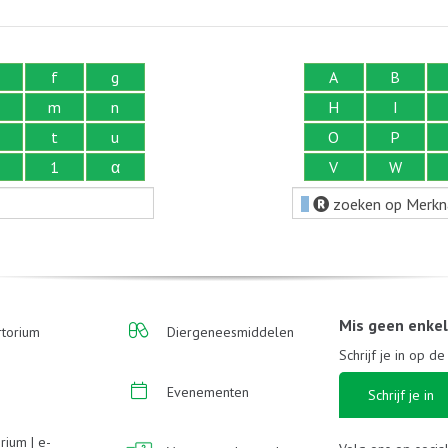
f
g
A
B
m
n
H
I
t
u
O
P
1
α
V
W
zoeken op Merk
Mis geen enke
torium
Diergeneesmiddelen
Schrijf je in op d
Evenementen
Schrijf je in
rium | e-