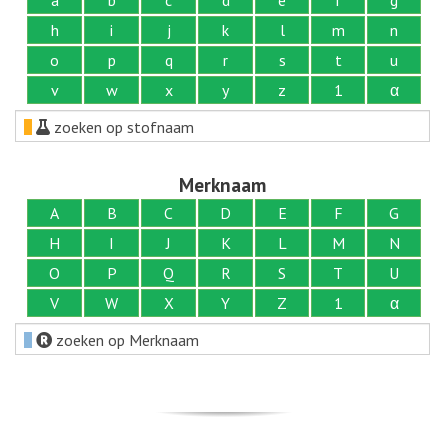
h
i
j
k
l
m
n
o
p
q
r
s
t
u
v
w
x
y
z
1
α
zoeken op stofnaam
Merknaam
A
B
C
D
E
F
G
H
I
J
K
L
M
N
O
P
Q
R
S
T
U
V
W
X
Y
Z
1
α
zoeken op Merknaam