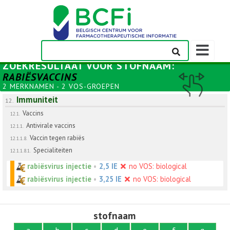
Weergeven
navigatieba
ZOEKRESULTAAT VOOR
STOFNAAM
:
RABIËSVACCINS
2 MERKNAMEN - 2 VOS-GROEPEN
Immuniteit
12.
Vaccins
12.1.
Antivirale vaccins
12.1.1.
Vaccin tegen rabiës
12.1.1.8.
Specialiteiten
12.1.1.8.1.
rabiësvirus injectie
•
2,5 IE
no VOS: biological
rabiësvirus injectie
•
3,25 IE
no VOS: biological
stofnaam
a
b
c
d
e
f
g