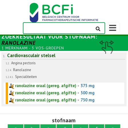
Weergeven
navigatieba
ZOEKRESULTAAT VOOR
STOFNAAM
:
RANOLAZINE
1 MERKNAAM - 3 VOS-GROEPEN
Cardiovasculair stelsel
1.
Angina pectoris
1.2.
Ranolazine
1.2.4.
Specialiteiten
1.2.4.1.
ranolazine oraal (gereg. afgifte)
•
375 mg
ranolazine oraal (gereg. afgifte)
•
500 mg
ranolazine oraal (gereg. afgifte)
•
750 mg
stofnaam