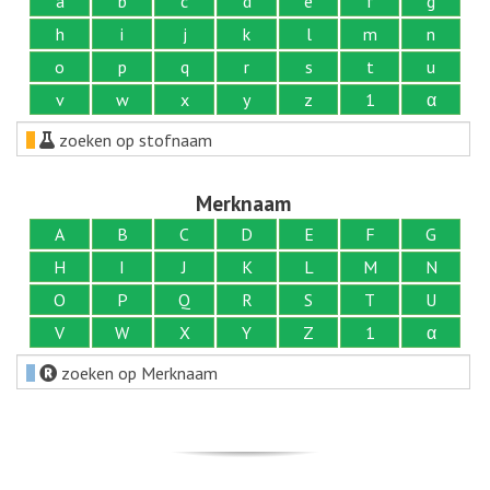
a
b
c
d
e
f
g
h
i
j
k
l
m
n
o
p
q
r
s
t
u
v
w
x
y
z
1
α
zoeken op stofnaam
Merknaam
A
B
C
D
E
F
G
H
I
J
K
L
M
N
O
P
Q
R
S
T
U
V
W
X
Y
Z
1
α
zoeken op Merknaam