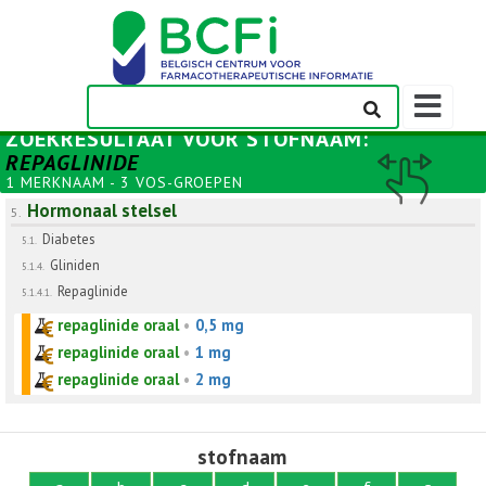
Weergeven
navigatieba
ZOEKRESULTAAT VOOR
STOFNAAM
:
REPAGLINIDE
1 MERKNAAM - 3 VOS-GROEPEN
Hormonaal stelsel
5.
Diabetes
5.1.
Gliniden
5.1.4.
Repaglinide
5.1.4.1.
repaglinide oraal
•
0,5 mg
repaglinide oraal
•
1 mg
repaglinide oraal
•
2 mg
stofnaam