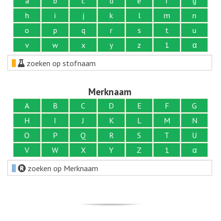
a
b
c
d
e
f
g
h
i
j
k
l
m
n
o
p
q
r
s
t
u
v
w
x
y
z
1
α
zoeken op stofnaam
Merknaam
A
B
C
D
E
F
G
H
I
J
K
L
M
N
O
P
Q
R
S
T
U
V
W
X
Y
Z
1
α
zoeken op Merknaam