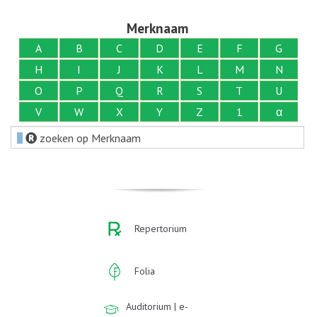
Merknaam
A
B
C
D
E
F
G
H
I
J
K
L
M
N
O
P
Q
R
S
T
U
V
W
X
Y
Z
1
α
zoeken op Merknaam
Repertorium
Folia
Auditorium | e-