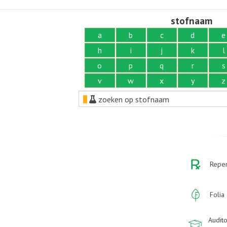
stofnaam
a
b
c
d
e
h
i
j
k
l
o
p
q
r
s
v
w
x
y
z
zoeken op stofnaam
Reper
Folia
Audito