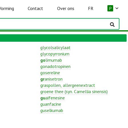
Vorming
Contact
Over ons
FR
P
glycolsalicylaat
glycopyrronium
go
limumab
gonadotropinen
gosereline
gr
anisetron
graspollen, allergeenextract
groene thee (syn. Camellia sinensis)
gu
aifenesine
guanfacine
guselkumab