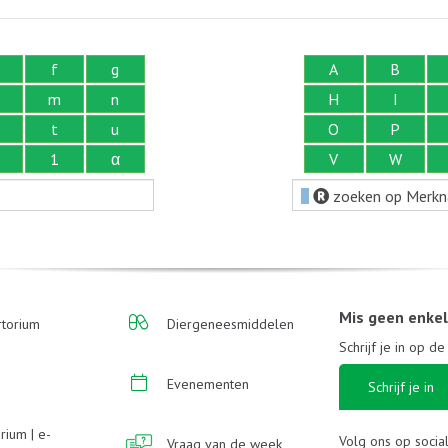
f
g
A
B
m
n
H
I
t
u
O
P
1
α
V
W
zoeken op Merk
Mis geen enke
torium
Diergeneesmiddelen
Schrijf je in op d
Evenementen
Schrijf je in
rium | e-
Volg ons op socia
Vraag van de week