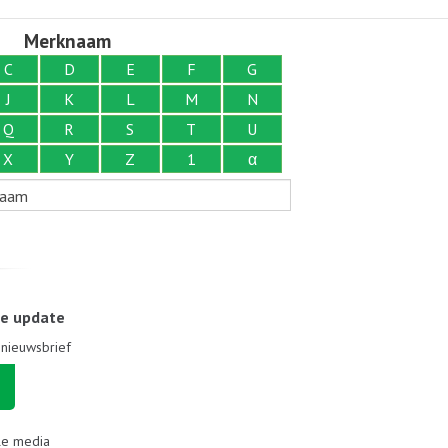
Merknaam
C
D
E
F
G
J
K
L
M
N
Q
R
S
T
U
X
Y
Z
1
α
naam
le update
e nieuwsbrief
le media