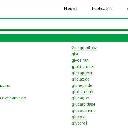
Nieuws
Publicaties
Ginkgo biloba
gist
givosiran
gl
atirameer
glecaprevir
gliclazide
ccins
glimepiride
glofitamab
 ozogamicine
glucagon
glucarpidase
glucosamine
glucose
glycerol