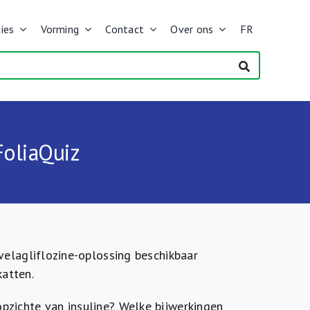
ies
Vorming
Contact
Over ons
FR
FoliaQuiz
 velagliflozine-oplossing beschikbaar
atten.
opzichte van insuline? Welke bijwerkingen