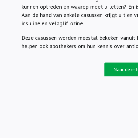
kunnen optreden en waarop moet u letten? En i
Aan de hand van enkele casussen krijgt u tien v
insuline en velagliflozine.
Deze casussen worden meestal bekeken vanuit h
helpen ook apothekers om hun kennis over antid
Naar de e-l