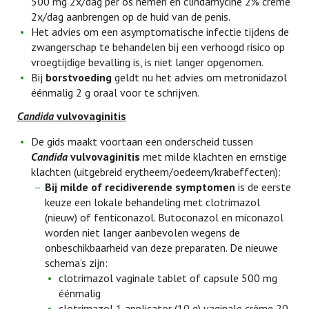
500 mg 2x/dag per os nemen én clindamycine 2% crème
2x/dag aanbrengen op de huid van de penis.
Het advies om een asymptomatische infectie tijdens de
zwangerschap te behandelen bij een verhoogd risico op
vroegtijdige bevalling is, is niet langer opgenomen.
Bij
borstvoeding
geldt nu het advies om metronidazol
éénmalig 2 g oraal voor te schrijven.
Candida
vulvovaginitis
De gids maakt voortaan een onderscheid tussen
Candida
vulvovaginitis
met milde klachten en ernstige
klachten (uitgebreid erytheem/oedeem/krabeffecten):
Bij milde of recidiverende symptomen
is de eerste
keuze een lokale behandeling met clotrimazol
(nieuw) of fenticonazol. Butoconazol en miconazol
worden niet langer aanbevolen wegens de
onbeschikbaarheid van deze preparaten. De nieuwe
schema’s zijn:
clotrimazol vaginale tablet of capsule 500 mg
éénmalig
clotrimazol 1 applicator (10 g) vaginale crème 20