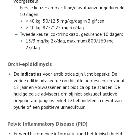
voorgesteld:
Eerste keuze: amoxicilline/clavulaanzuur gedurende
10 dagen:
< 40 kg: 50/12,5 mg/kg/dag in 3 giften
> 40 kg: 875/125 mg 3x/dag
Tweede keuze: co-trimoxazol gedurende 10 dagen:
15/3 mg/kg 2x/dag, maximum 800/160 mg
2x/dag
Orchi-epididimytis
De
indicaties
voor antibiotica zijn licht beperkt. De
vorige editie adviseerde om bij alle adolescenten vanaf
12 jaar en volwassenen antibiotica op te starten. De
huidige editie adviseert om bij niet-seksueel actieve
prepuberale jongens enkel te behandelen in geval van
pyurie of een positieve urinecultuur.
Pelvic Inflammatory Disease (PID)
Er werd bijkomende informatie rond het klinisch beeld