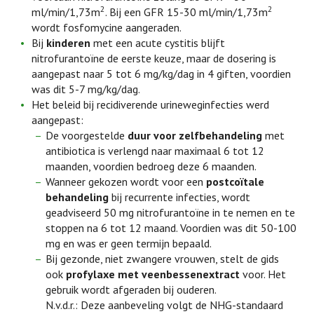
2
2
ml/min/1,73m
. Bij een GFR 15-30 ml/min/1,73m
wordt fosfomycine aangeraden.
Bij
kinderen
met een acute cystitis blijft
nitrofurantoïne de eerste keuze, maar de dosering is
aangepast naar 5 tot 6 mg/kg/dag in 4 giften, voordien
was dit 5-7 mg/kg/dag.
Het beleid bij recidiverende urineweginfecties werd
aangepast:
De voorgestelde
duur voor zelfbehandeling
met
antibiotica is verlengd naar maximaal 6 tot 12
maanden, voordien bedroeg deze 6 maanden.
Wanneer gekozen wordt voor een
postcoïtale
behandeling
bij recurrente infecties, wordt
geadviseerd 50 mg nitrofurantoïne in te nemen en te
stoppen na 6 tot 12 maand. Voordien was dit 50-100
mg en was er geen termijn bepaald.
Bij gezonde, niet zwangere vrouwen, stelt de gids
ook
profylaxe met veenbessenextract
voor. Het
gebruik wordt afgeraden bij ouderen.
N.v.d.r.: Deze aanbeveling volgt de NHG-standaard