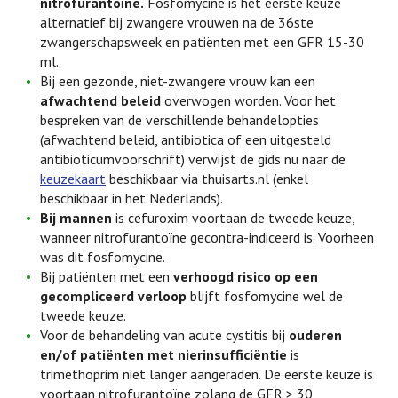
nitrofurantoïne.
Fosfomycine is het eerste keuze
alternatief bij zwangere vrouwen na de 36ste
zwangerschapsweek en patiënten met een GFR 15-30
ml.
Bij een gezonde, niet-zwangere vrouw kan een
afwachtend beleid
overwogen worden. Voor het
bespreken van de verschillende behandelopties
(afwachtend beleid, antibiotica of een uitgesteld
antibioticumvoorschrift) verwijst de gids nu naar de
keuzekaart
beschikbaar via thuisarts.nl (enkel
beschikbaar in het Nederlands).
Bij mannen
is cefuroxim voortaan de tweede keuze,
wanneer nitrofurantoïne gecontra-indiceerd is. Voorheen
was dit fosfomycine.
Bij patiënten met een
verhoogd risico op een
gecompliceerd verloop
blijft fosfomycine wel de
tweede keuze.
Voor de behandeling van acute cystitis bij
ouderen
en/of patiënten met nierinsufficiëntie
is
trimethoprim niet langer aangeraden. De eerste keuze is
voortaan nitrofurantoïne zolang de GFR > 30