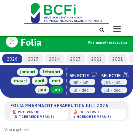
Weergeven
navigatieba
Folia
Pharmacotherapeutica
2026
2025
2024
2023
2022
2021
januari
februari
SELECTIE
SELECTIE
maart
april
mei
jan. - jun.
jan. - jun.
juni
juli
jul. - dec.
jul. - dec.
FOLIA PHARMACOTHERAPEUTICA JULI 2026
PDF-VERSIE
PDF-VERSIE
(UITGEBREIDE VERSIE)
(INGEKORTE VERSIE)
Voor u gelezen