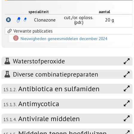
specialiteit
aantal
cut./or. oploss.
Clonazone
20 g
(pdr.)
Verwante publicaties
Nieuwigheden geneesmiddelen december 2024
Waterstofperoxide
Diverse combinatiepreparaten
Antibiotica en sulfamiden
15.1.2.
Antimycotica
15.1.3.
Antivirale middelen
15.1.4.
Middelen tegen hoofdluizen