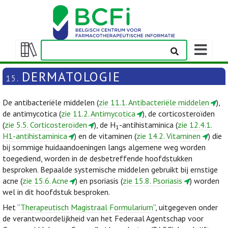
Weergeven
navigatieba
Weergeven/verbergen
inhoudstafel
DERMATOLOGIE
15.
De antibacteriële middelen (
zie 11.1. Antibacteriële middelen
),
de antimycotica (
zie 11.2. Antimycotica
), de corticosteroïden
(
zie 5.5. Corticosteroïden
), de H
-antihistaminica (
zie 12.4.1.
1
H1-antihistaminica
) en de vitaminen (
zie 14.2. Vitaminen
) die
bij sommige huidaandoeningen langs algemene weg worden
toegediend, worden in de desbetreffende hoofdstukken
besproken. Bepaalde systemische middelen gebruikt bij ernstige
acne (
zie 15.6. Acne
) en psoriasis (
zie 15.8. Psoriasis
) worden
wel in dit hoofdstuk besproken.
Het “
Therapeutisch Magistraal Formularium
”, uitgegeven onder
de verantwoordelijkheid van het Federaal Agentschap voor