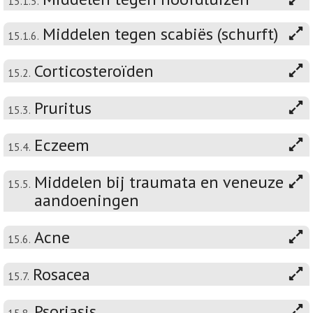
15.1.5.
Middelen tegen scabiës (schurft)
15.1.6.
Corticosteroïden
15.2.
Pruritus
15.3.
Eczeem
15.4.
Middelen bij traumata en veneuze
15.5.
aandoeningen
Acne
15.6.
Rosacea
15.7.
Psoriasis