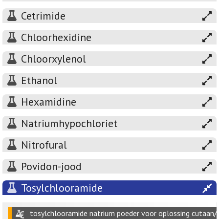
Cetrimide
Chloorhexidine
Chloorxylenol
Ethanol
Hexamidine
Natriumhypochloriet
Nitrofural
Povidon-jood
Tosylchlooramide
tosylchlooramide natrium poeder voor oplossing cutaan/