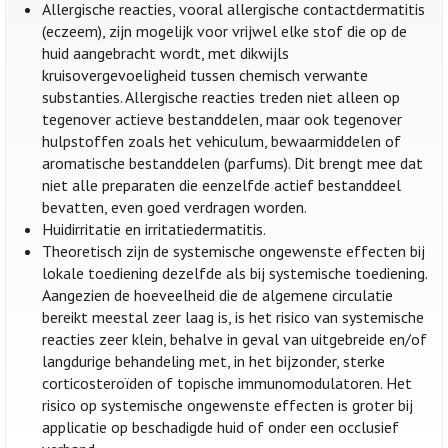
Allergische reacties, vooral allergische contactdermatitis
(eczeem), zijn mogelijk voor vrijwel elke stof die op de
huid aangebracht wordt, met dikwijls
kruisovergevoeligheid tussen chemisch verwante
substanties. Allergische reacties treden niet alleen op
tegenover actieve bestanddelen, maar ook tegenover
hulpstoffen zoals het vehiculum, bewaarmiddelen of
aromatische bestanddelen (parfums). Dit brengt mee dat
niet alle preparaten die eenzelfde actief bestanddeel
bevatten, even goed verdragen worden.
Huidirritatie en irritatiedermatitis.
Theoretisch zijn de systemische ongewenste effecten bij
lokale toediening dezelfde als bij systemische toediening.
Aangezien de hoeveelheid die de algemene circulatie
bereikt meestal zeer laag is, is het risico van systemische
reacties zeer klein, behalve in geval van uitgebreide en/of
langdurige behandeling met, in het bijzonder, sterke
corticosteroïden of topische immunomodulatoren. Het
risico op systemische ongewenste effecten is groter bij
applicatie op beschadigde huid of onder een occlusief