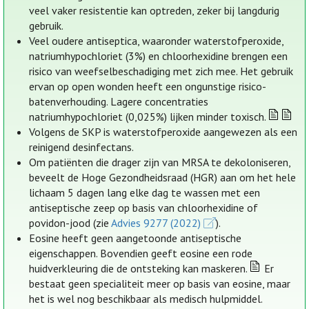
veel vaker resistentie kan optreden, zeker bij langdurig
gebruik.
Veel oudere antiseptica, waaronder waterstofperoxide,
natriumhypochloriet (3%) en chloorhexidine brengen een
risico van weefselbeschadiging met zich mee. Het gebruik
ervan op open wonden heeft een ongunstige risico-
batenverhouding. Lagere concentraties
natriumhypochloriet (0,025%) lijken minder toxisch.
Volgens de SKP is waterstofperoxide aangewezen als een
reinigend desinfectans.
Om patiënten die drager zijn van MRSA te dekoloniseren,
beveelt de Hoge Gezondheidsraad (HGR) aan om het hele
lichaam 5 dagen lang elke dag te wassen met een
antiseptische zeep op basis van chloorhexidine of
povidon-jood (zie
Advies 9277 (2022)
).
Eosine heeft geen aangetoonde antiseptische
eigenschappen. Bovendien geeft eosine een rode
huidverkleuring die de ontsteking kan maskeren.
Er
bestaat geen specialiteit meer op basis van eosine, maar
het is wel nog beschikbaar als medisch hulpmiddel.