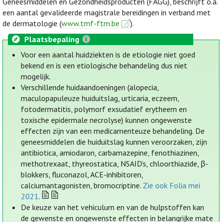
Geneesmiddelen en Gezondheidsproducten (FAGG), beschrijft o.a.
een aantal gevalideerde magistrale bereidingen in verband met
de dermatologie (
www.tmf-ftm.be
).
Plaatsbepaling
Voor een aantal huidziekten is de etiologie niet goed
bekend en is een etiologische behandeling dus niet
mogelijk.
Verschillende huidaandoeningen (alopecia,
maculopapuleuze huiduitslag, urticaria, eczeem,
fotodermatitis, polymorf exsudatief erytheem en
toxische epidermale necrolyse) kunnen ongewenste
effecten zijn van een medicamenteuze behandeling. De
geneesmiddelen die huiduitslag kunnen veroorzaken, zijn
antibiotica, amiodaron, carbamazepine, fenothiazinen,
methotrexaat, thyreostatica, NSAID’s, chloorthiazide, β-
blokkers, fluconazol, ACE-inhibitoren,
calciumantagonisten, bromocriptine.
Zie ook Folia mei
2021
.
De keuze van het vehiculum en van de hulpstoffen kan
de gewenste en ongewenste effecten in belangrijke mate