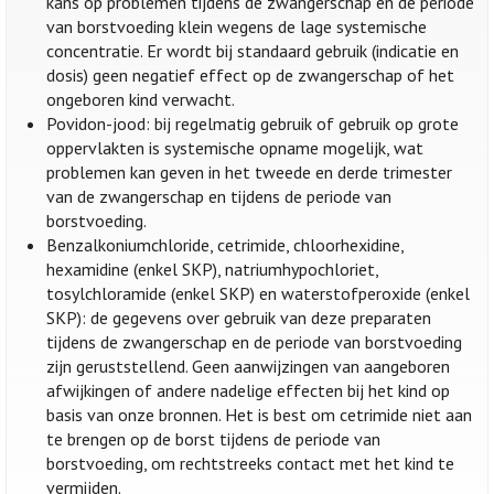
kans op problemen tijdens de zwangerschap en de periode
van borstvoeding klein wegens de lage systemische
concentratie. Er wordt bij standaard gebruik (indicatie en
dosis) geen negatief effect op de zwangerschap of het
ongeboren kind verwacht.
Povidon-jood: bij regelmatig gebruik of gebruik op grote
oppervlakten is systemische opname mogelijk, wat
problemen kan geven in het tweede en derde trimester
van de zwangerschap en tijdens de periode van
borstvoeding.
Benzalkoniumchloride, cetrimide, chloorhexidine,
hexamidine (enkel SKP), natriumhypochloriet,
tosylchloramide (enkel SKP) en waterstofperoxide (enkel
SKP): de gegevens over gebruik van deze preparaten
tijdens de zwangerschap en de periode van borstvoeding
zijn geruststellend. Geen aanwijzingen van aangeboren
afwijkingen of andere nadelige effecten bij het kind op
basis van onze bronnen. Het is best om cetrimide niet aan
te brengen op de borst tijdens de periode van
borstvoeding, om rechtstreeks contact met het kind te
vermijden.