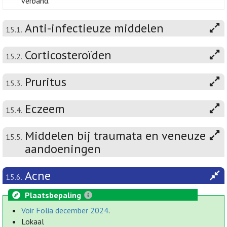
verband.
Anti-infectieuze middelen
15.1.
Corticosteroïden
15.2.
Pruritus
15.3.
Eczeem
15.4.
Middelen bij traumata en veneuze
15.5.
aandoeningen
Acne
15.6.
Plaatsbepaling
Voir Folia december 2024
.
Lokaal