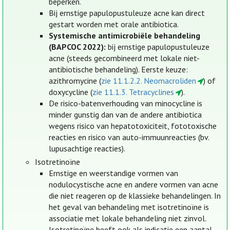
beperken.
Bij ernstige papulopustuleuze acne kan direct
gestart worden met orale antibiotica.
Systemische antimicrobiële behandeling
(BAPCOC 2022):
bij ernstige papulopustuleuze
acne (steeds gecombineerd met lokale niet-
antibiotische behandeling). Eerste keuze:
azithromycine (
zie 11.1.2.2. Neomacroliden
) of
doxycycline (
zie 11.1.3. Tetracyclines
).
De risico-batenverhouding van minocycline is
minder gunstig dan van de andere antibiotica
wegens risico van hepatotoxiciteit, fototoxische
reacties en risico van auto-immuunreacties (bv.
lupusachtige reacties).
Isotretinoïne
Ernstige en weerstandige vormen van
nodulocystische acne en andere vormen van acne
die niet reageren op de klassieke behandelingen. In
het geval van behandeling met isotretinoïne is
associatie met lokale behandeling niet zinvol.
Isotretinoïne heeft ook als indicatie een aantal