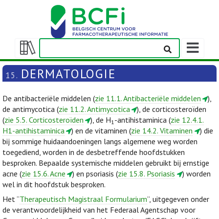
Weergeven
navigatieba
Weergeven/verbergen
inhoudstafel
DERMATOLOGIE
15.
De antibacteriële middelen (
zie 11.1. Antibacteriële middelen
),
de antimycotica (
zie 11.2. Antimycotica
), de corticosteroïden
(
zie 5.5. Corticosteroïden
), de H
-antihistaminica (
zie 12.4.1.
1
H1-antihistaminica
) en de vitaminen (
zie 14.2. Vitaminen
) die
bij sommige huidaandoeningen langs algemene weg worden
toegediend, worden in de desbetreffende hoofdstukken
besproken. Bepaalde systemische middelen gebruikt bij ernstige
acne (
zie 15.6. Acne
) en psoriasis (
zie 15.8. Psoriasis
) worden
wel in dit hoofdstuk besproken.
Het “
Therapeutisch Magistraal Formularium
”, uitgegeven onder
de verantwoordelijkheid van het Federaal Agentschap voor