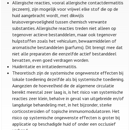
Allergische reacties, vooral allergische contactdermatitis
(eczeem), zijn mogelijk voor vrijwel elke stof die op de
huid aangebracht wordt, met dikwijls
kruisovergevoeligheid tussen chemisch verwante
substanties. Allergische reacties treden niet alleen op
tegenover actieve bestanddelen, maar ook tegenover
hulpstoffen zoals het vehiculum, bewaarmiddelen of
aromatische bestanddelen (parfums). Dit brengt mee dat
niet alle preparaten die eenzelfde actief bestanddeel
bevatten, even goed verdragen worden.
Huidirritatie en irritatiedermatitis.
Theoretisch zijn de systemische ongewenste effecten bij
lokale toediening dezelfde als bij systemische toediening.
Aangezien de hoeveelheid die de algemene circulatie
bereikt meestal zeer laag is, is het risico van systemische
reacties zeer klein, behalve in geval van uitgebreide en/of
langdurige behandeling met, in het bijzonder, sterke
corticosteroïden of topische immunomodulatoren. Het
risico op systemische ongewenste effecten is groter bij
applicatie op beschadigde huid of onder een occlusief