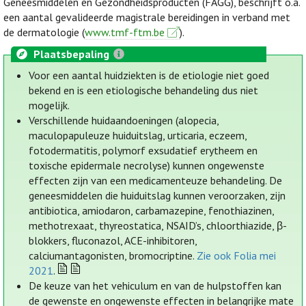
Geneesmiddelen en Gezondheidsproducten (FAGG), beschrijft o.a.
een aantal gevalideerde magistrale bereidingen in verband met
de dermatologie (
www.tmf-ftm.be
).
Plaatsbepaling
Voor een aantal huidziekten is de etiologie niet goed
bekend en is een etiologische behandeling dus niet
mogelijk.
Verschillende huidaandoeningen (alopecia,
maculopapuleuze huiduitslag, urticaria, eczeem,
fotodermatitis, polymorf exsudatief erytheem en
toxische epidermale necrolyse) kunnen ongewenste
effecten zijn van een medicamenteuze behandeling. De
geneesmiddelen die huiduitslag kunnen veroorzaken, zijn
antibiotica, amiodaron, carbamazepine, fenothiazinen,
methotrexaat, thyreostatica, NSAID’s, chloorthiazide, β-
blokkers, fluconazol, ACE-inhibitoren,
calciumantagonisten, bromocriptine.
Zie ook Folia mei
2021
.
De keuze van het vehiculum en van de hulpstoffen kan
de gewenste en ongewenste effecten in belangrijke mate