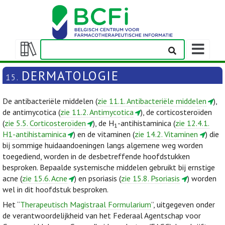
Weergeven
navigatieba
Weergeven/verbergen
inhoudstafel
DERMATOLOGIE
15.
De antibacteriële middelen (
zie 11.1. Antibacteriële middelen
),
de antimycotica (
zie 11.2. Antimycotica
), de corticosteroïden
(
zie 5.5. Corticosteroïden
), de H
-antihistaminica (
zie 12.4.1.
1
H1-antihistaminica
) en de vitaminen (
zie 14.2. Vitaminen
) die
bij sommige huidaandoeningen langs algemene weg worden
toegediend, worden in de desbetreffende hoofdstukken
besproken. Bepaalde systemische middelen gebruikt bij ernstige
acne (
zie 15.6. Acne
) en psoriasis (
zie 15.8. Psoriasis
) worden
wel in dit hoofdstuk besproken.
Het “
Therapeutisch Magistraal Formularium
”, uitgegeven onder
de verantwoordelijkheid van het Federaal Agentschap voor