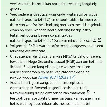
veel vaker resistentie kan optreden, zeker bij langdurig
gebruik.
Veel oudere antiseptica, waaronder waterstofperoxide,
natriumhypochloriet (3%) en chloorhexidine brengen een
risico van weefselbeschadiging met zich mee. Het gebruik
ervan op open wonden heeft een ongunstige risico-
batenverhouding. Lagere concentraties
natriumhypochloriet (0,025%) lijken minder toxisch.
Volgens de SKP is waterstofperoxide aangewezen als een
reinigend desinfectans.
Om patiënten die drager zijn van MRSA te dekoloniseren,
beveelt de Hoge Gezondheidsraad (HGR) aan om het hele
lichaam 5 dagen lang elke dag te wassen met een
antiseptische zeep op basis van chloorhexidine of
povidon-jood (zie
Advies 9277 (2022)
).
Eosine heeft geen aangetoonde antiseptische
eigenschappen. Bovendien geeft eosine een rode
huidverkleuring die de ontsteking kan maskeren.
Er
bestaat geen specialiteit meer op basis van eosine, maar
het is wel nog beschikbaar als medisch hulpmiddel.