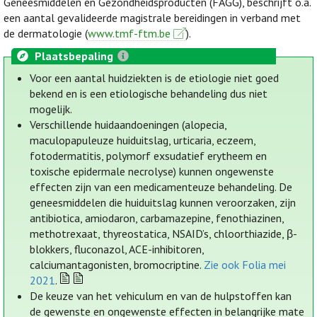
Geneesmiddelen en Gezondheidsproducten (FAGG), beschrijft o.a.
een aantal gevalideerde magistrale bereidingen in verband met
de dermatologie (
www.tmf-ftm.be
).
Plaatsbepaling
Voor een aantal huidziekten is de etiologie niet goed
bekend en is een etiologische behandeling dus niet
mogelijk.
Verschillende huidaandoeningen (alopecia,
maculopapuleuze huiduitslag, urticaria, eczeem,
fotodermatitis, polymorf exsudatief erytheem en
toxische epidermale necrolyse) kunnen ongewenste
effecten zijn van een medicamenteuze behandeling. De
geneesmiddelen die huiduitslag kunnen veroorzaken, zijn
antibiotica, amiodaron, carbamazepine, fenothiazinen,
methotrexaat, thyreostatica, NSAID’s, chloorthiazide, β-
blokkers, fluconazol, ACE-inhibitoren,
calciumantagonisten, bromocriptine.
Zie ook Folia mei
2021
.
De keuze van het vehiculum en van de hulpstoffen kan
de gewenste en ongewenste effecten in belangrijke mate