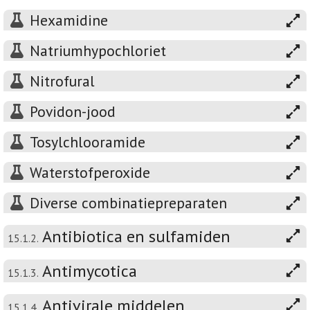
Hexamidine
Natriumhypochloriet
Nitrofural
Povidon-jood
Tosylchlooramide
Waterstofperoxide
Diverse combinatiepreparaten
Antibiotica en sulfamiden
15.1.2.
Antimycotica
15.1.3.
Antivirale middelen
15.1.4.