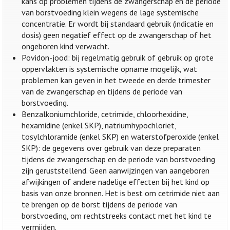
kans op problemen tijdens de zwangerschap en de periode
van borstvoeding klein wegens de lage systemische
concentratie. Er wordt bij standaard gebruik (indicatie en
dosis) geen negatief effect op de zwangerschap of het
ongeboren kind verwacht.
Povidon-jood: bij regelmatig gebruik of gebruik op grote
oppervlakten is systemische opname mogelijk, wat
problemen kan geven in het tweede en derde trimester
van de zwangerschap en tijdens de periode van
borstvoeding.
Benzalkoniumchloride, cetrimide, chloorhexidine,
hexamidine (enkel SKP), natriumhypochloriet,
tosylchloramide (enkel SKP) en waterstofperoxide (enkel
SKP): de gegevens over gebruik van deze preparaten
tijdens de zwangerschap en de periode van borstvoeding
zijn geruststellend. Geen aanwijzingen van aangeboren
afwijkingen of andere nadelige effecten bij het kind op
basis van onze bronnen. Het is best om cetrimide niet aan
te brengen op de borst tijdens de periode van
borstvoeding, om rechtstreeks contact met het kind te
vermijden.