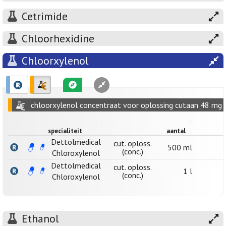
Cetrimide
Chloorhexidine
Chloorxylenol
chloorxylenol concentraat voor oplossing cutaan 48 mg /
specialiteit
aantal
Dettolmedical
cut. oploss.
500 ml
(conc.)
Chloroxylenol
Dettolmedical
cut. oploss.
1 l
(conc.)
Chloroxylenol
Ethanol