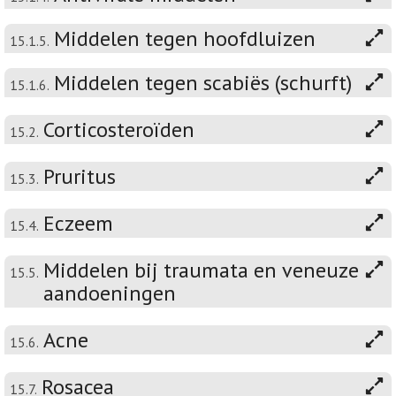
Middelen tegen hoofdluizen
15.1.5.
Middelen tegen scabiës (schurft)
15.1.6.
Corticosteroïden
15.2.
Pruritus
15.3.
Eczeem
15.4.
Middelen bij traumata en veneuze
15.5.
aandoeningen
Acne
15.6.
Rosacea
15.7.