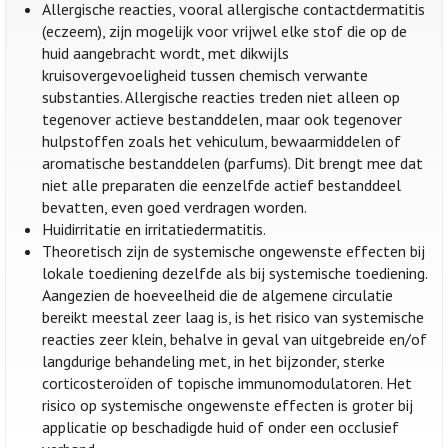
Allergische reacties, vooral allergische contactdermatitis
(eczeem), zijn mogelijk voor vrijwel elke stof die op de
huid aangebracht wordt, met dikwijls
kruisovergevoeligheid tussen chemisch verwante
substanties. Allergische reacties treden niet alleen op
tegenover actieve bestanddelen, maar ook tegenover
hulpstoffen zoals het vehiculum, bewaarmiddelen of
aromatische bestanddelen (parfums). Dit brengt mee dat
niet alle preparaten die eenzelfde actief bestanddeel
bevatten, even goed verdragen worden.
Huidirritatie en irritatiedermatitis.
Theoretisch zijn de systemische ongewenste effecten bij
lokale toediening dezelfde als bij systemische toediening.
Aangezien de hoeveelheid die de algemene circulatie
bereikt meestal zeer laag is, is het risico van systemische
reacties zeer klein, behalve in geval van uitgebreide en/of
langdurige behandeling met, in het bijzonder, sterke
corticosteroïden of topische immunomodulatoren. Het
risico op systemische ongewenste effecten is groter bij
applicatie op beschadigde huid of onder een occlusief