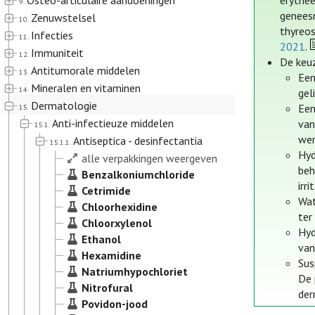
Osteo-articulaire aandoeningen
erythe
9.
geneesm
Zenuwstelsel
10.
thyreos
Infecties
11.
2021
.
Immuniteit
12.
De keuz
Antitumorale middelen
13.
Een
Mineralen en vitaminen
14.
gel
Dermatologie
Een
15.
Anti-infectieuze middelen
van
15.1.
wer
Antiseptica - desinfectantia
15.1.1.
Hyd
alle verpakkingen weergeven
beh
Benzalkoniumchloride
irr
Cetrimide
Wat
Chloorhexidine
ter
Chloorxylenol
Hyd
Ethanol
van
Hexamidine
Sus
Natriumhypochloriet
De 
Nitrofural
der
Povidon-jood