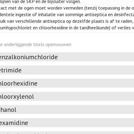
tlijnen van de SKP en de bijsluiter volgen.
act met de ogen moet worden vermeden (tenzij toepassing in de og
dentele ingestie of inhalatie van sommige antiseptica en desinfecta
uik van verschillende antiseptica op dezelfde plaats is af te raden, 
iumhypochloriet en chloorhexidine in de tandheelkunde) of verlies 
le onderliggende titels openvouwen
enzalkoniumchloride
etrimide
hloorhexidine
hloorxylenol
thanol
examidine