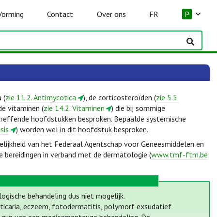
Vorming
Contact
Over ons
FR
P
 (
zie 11.2. Antimycotica
), de corticosteroïden (
zie 5.5.
de vitaminen (
zie 14.2. Vitaminen
) die bij sommige
treffende hoofdstukken besproken. Bepaalde systemische
sis
) worden wel in dit hoofdstuk besproken.
elijkheid van het Federaal Agentschap voor Geneesmiddelen en
e bereidingen in verband met de dermatologie (
www.tmf-ftm.be
logische behandeling dus niet mogelijk.
ticaria, eczeem, fotodermatitis, polymorf exsudatief