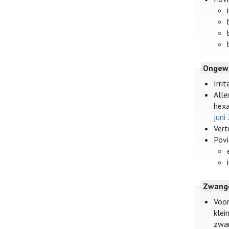
Ongew
Irri
Alle
hexa
juni
Vert
Povi
Zwange
Voor
klei
zwan