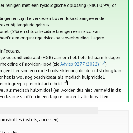
uter reinigen met een fysiologische oplossing (NaCl 0,9%) of
dingen en zijn te verkiezen boven lokaal aangewende
eker bij langdurig gebruik.
riet (3%) en chloorhexidine brengen een risico van
eeft een ongunstige risico-batenverhouding. Lagere
infectans.
Hoge Gezondheidsraad (HGR) aan om het hele lichaam 5 dagen
rhexidine of povidon-jood (zie
Advies 9277 (2022)
).
geeft eosine een rode huidverkleuring die de ontsteking kan
ar het is wel nog beschikbaar als medisch hulpmiddel.
een ingreep op een intacte huid.
wel als medisch hulpmiddel (en worden dus niet vermeld in dit
 werkzame stoffen in een lagere concentratie bevatten.
amsholtes (fistels, abcessen).
 te raden: