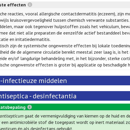
te effecten
sche reacties, vooral allergische contactdermatitis (eczeem), zijn m
wijls kruisovergevoeligheid tussen chemisch verwante substanties. 
delen, maar ook tegenover hulpstoffen zoals het vehiculum, bewa
mee dat niet alle preparaten die eenzelfde actief bestanddeel be
tatie en irritatiedermatitis.
isch zijn de systemische ongewenste effecten bij lokale toediening
heid die de algemene circulatie bereikt meestal zeer laag is, is het 
eide en/of langdurige behandeling met, in het bijzonder, sterke co
sche ongewenste effecten is groter bij applicatie op beschadigde h
i-infectieuze middelen
tiseptica - desinfectantia
atsbepaling
antisepticum
gaat de vermenigvuldiging van kiemen op de huid en 
 een antimicrobiële stof die toegepast wordt op inert materiaal 
septicum én als desinfectans gebruikt.