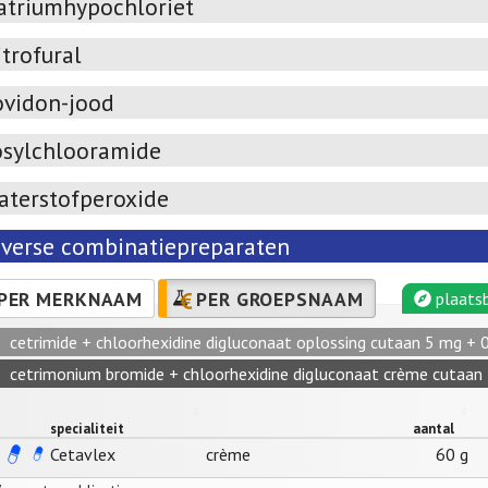
atriumhypochloriet
trofural
ovidon-jood
osylchlooramide
aterstofperoxide
iverse combinatiepreparaten
PER MERKNAAM
PER GROEPSNAAM
plaatsb
cetrimide + chloorhexidine digluconaat oplossing cutaan 5 mg + 
cetrimonium bromide + chloorhexidine digluconaat crème cutaan 
specialiteit
aantal
Cetavlex
crème
60 g