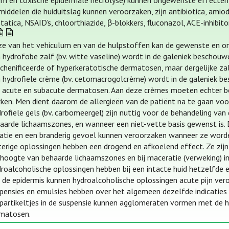
em en toxische epidermale necrolyse) kunnen ongewenste effecten
iddelen die huiduitslag kunnen veroorzaken, zijn antibiotica, ami
tatica, NSAID’s, chloorthiazide, β-blokkers, fluconazol, ACE-inhibi
e van het vehiculum en van de hulpstoffen kan de gewenste en on
 hydrofobe zalf (bv. witte vaseline) wordt in de galeniek beschou
ichenificeerde of hyperkeratotische dermatosen, maar dergelijke za
 hydrofiele crème (bv. cetomacrogolcrème) wordt in de galeniek b
 acute en subacute dermatosen. Aan deze crèmes moeten echter b
ken. Men dient daarom de allergieën van de patiënt na te gaan voor
rofiele gels (bv. carbomeergel) zijn nuttig voor de behandeling v
aarde lichaamszones, en wanneer een niet-vette basis gewenst is. 
itatie en een branderig gevoel kunnen veroorzaken wanneer ze worde
erige oplossingen hebben een drogend en afkoelend effect. Ze zijn
 hoogte van behaarde lichaamszones en bij maceratie (verweking) in
roalcoholische oplossingen hebben bij een intacte huid hetzelfde e
 de epidermis kunnen hydroalcoholische oplossingen acute pijn ver
pensies en emulsies hebben over het algemeen dezelfde indicaties 
partikeltjes in de suspensie kunnen agglomeraten vormen met de h
matosen.