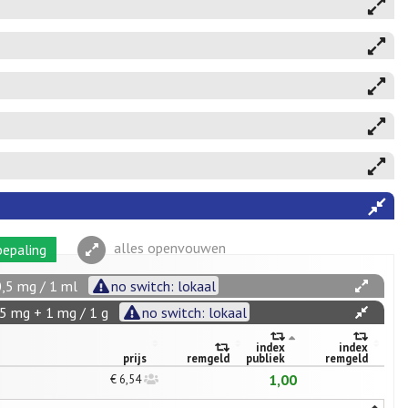
alles openvouwen
epaling
0,5 mg / 1 ml
no switch: lokaal
5 mg + 1 mg / 1 g
no switch: lokaal
index
index
prijs
remgeld
publiek
remgeld
1,00
€ 6,54