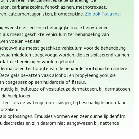
 zijn van een medicamenteuze behandeling. De
odaron, carbamazepine, fenothiazinen, methotrexaat,
toren, calciumantagonisten, bromocriptine.
Zie ook Folia mei
gewenste effecten in belangrijke mate beïnvloeden.
wd als meest geschikte vehiculum ter behandeling van
lven voelen vet aan.
eschouwd als meest geschikte vehiculum voor de behandeling
ewaarmiddelen toegevoegd worden, die sensibiliserend kunnen
dat die bereidingen worden gebruikt.
an dermatosen ter hoogte van de behaarde hoofdhuid en andere
Deze gels bevatten vaak alcohol en propyleenglycol die
n toegepast op een huiderosie of fissuur.
 nuttig bij bulleuze of vesiculeuze dermatosen, bij dermatosen
 de huidplooien.
ffect als de waterige oplossingen; bij beschadigde hoornlaag
oorzaken.
als oplossingen. Emulsies vormen een zeer dunne lipidenfilm.
uidsecreties en zijn daarom niet aangewezen bij nattende