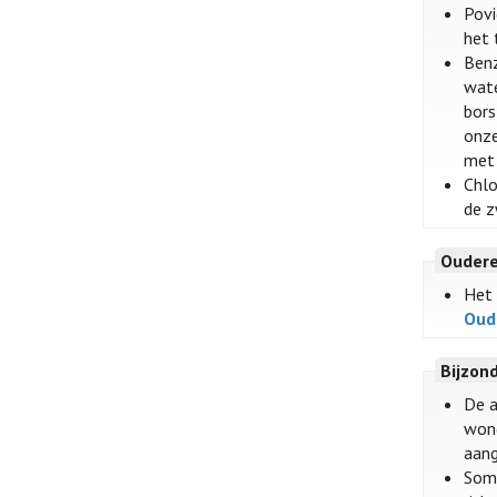
Povi
het 
Benz
wate
bors
onze
met 
Chlo
de z
Oudere
Het 
Oud
Bijzon
De a
wond
aang
Somm