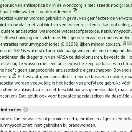
gebruik van antiseptica bv. in de wondzorg is niet steeds nodig: lo
kbaar leidingwater is vaak voldoende.
septica kunnen worden gebruikt in geval van geïnfecteerde verwon
biotica omdat met antibiotica veel vaker resistentie kan optreden, z
 oudere antiseptica, waaronder waterstofperoxide, natriumhypochlo
selbeschadiging met zich mee. Het gebruik ervan op open wonden h
entraties natriumhypochloriet (0,025%) lijken minder toxisch.
ens de SKP is waterstofperoxide aangewezen als een reinigend des
atiënten die drager zijn van MRSA te dekoloniseren, beveelt de 
 elke dag te wassen met een antiseptische zeep op basis van chloo
ne heeft geen aangetoonde antiseptische eigenschappen. Bovendien 
eren.
Er bestaat geen specialiteit meer op basis van eosine, ma
septica worden veelvuldig in het kader van profylaxe gebruikt vóór 
chillende antiseptica zijn niet beschikbaar als geneesmiddel, maar 
rtorium). Dat geldt ook voor bepaalde specialiteiten die dezelfde
-indicaties
orhexidine en waterstofperoxide: niet gebruiken in afgesloten licha
iumhypochloriet: niet gebruiken bij brandwonden.
don-jood: regelmatig gebruik of gebruik op grote oppervlakten is af