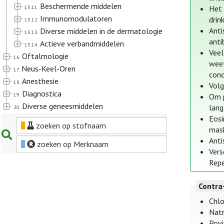
Beschermende middelen
15.11.
Het 
Immunomodulatoren
drin
15.12.
Anti
Diverse middelen in de dermatologie
15.13.
anti
Actieve verbandmiddelen
15.14.
Veel
Oftalmologie
16.
weef
Neus-Keel-Oren
17.
conc
Anesthesie
18.
Volg
Diagnostica
19.
Om p
Diverse geneesmiddelen
lang
20.
Eosi
zoeken op stofnaam
mask
Anti
zoeken op Merknaam
Vers
Repe
Contra
Chlo
Natr
Povi