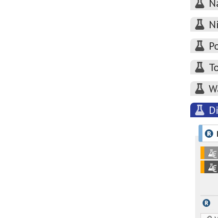
N
Ni
P
T
W
D