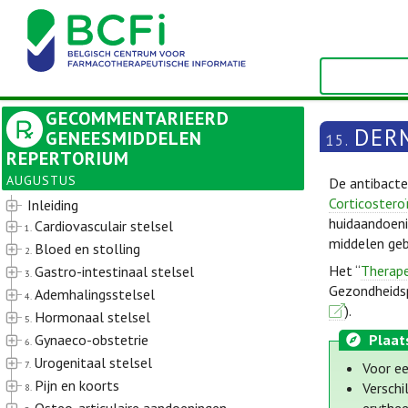
GECOMMENTARIEERD
DER
GENEESMIDDELEN
15.
REPERTORIUM
AUGUSTUS
De antibacte
Corticostero
Inleiding
huidaandoeni
Cardiovasculair stelsel
1.
middelen gebr
Bloed en stolling
2.
Het “
Therape
Gastro-intestinaal stelsel
3.
Gezondheidsp
Ademhalingsstelsel
4.
).
Hormonaal stelsel
5.
Gynaeco-obstetrie
Plaat
6.
Urogenitaal stelsel
7.
Voor ee
Pijn en koorts
Verschi
8.