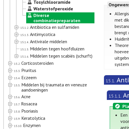
Tosylchlooramide
Ongewens
Waterstofperoxide
Allergi
Diverse
met dik
combinatiepreparaten
bestand
Antibiotica en sulfamiden
15.1.2.
brengt 
Antimycotica
15.1.3.
Huidirri
Antivirale middelen
15.1.4.
Theoret
Middelen tegen hoofdluizen
15.1.5.
hoeveel
Middelen tegen scabiës (schurft)
15.1.6.
uitgebr
Corticosteroïden
systemi
15.2.
Pruritus
15.3.
Eczeem
Ant
15.4.
15.1.
Middelen bij traumata en veneuze
15.5.
aandoeningen
An
15.1.1.
Acne
15.6.
Rosacea
15.7.
Pla
Psoriasis
15.8.
Een
Keratolytica
15.9.
voor
Enzymen
15.10.
anti