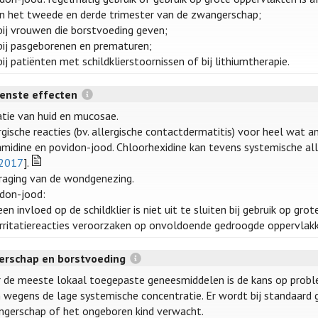
in het tweede en derde trimester van de zwangerschap;
bij vrouwen die borstvoeding geven;
bij pasgeborenen en prematuren;
bij patiënten met schildklierstoornissen of bij lithiumtherapie.
enste effecten
tatie van huid en mucosae.
rgische reacties (bv. allergische contactdermatitis) voor heel wat a
midine en povidon-jood. Chloorhexidine kan tevens systemische alle
 2017
].
raging van de wondgenezing.
don-jood:
een invloed op de schildklier is niet uit te sluiten bij gebruik op gro
irritatiereacties veroorzaken op onvoldoende gedroogde oppervlakken
rschap en borstvoeding
 de meeste lokaal toegepaste geneesmiddelen is de kans op probl
n wegens de lage systemische concentratie. Er wordt bij standaard g
gerschap of het ongeboren kind verwacht.