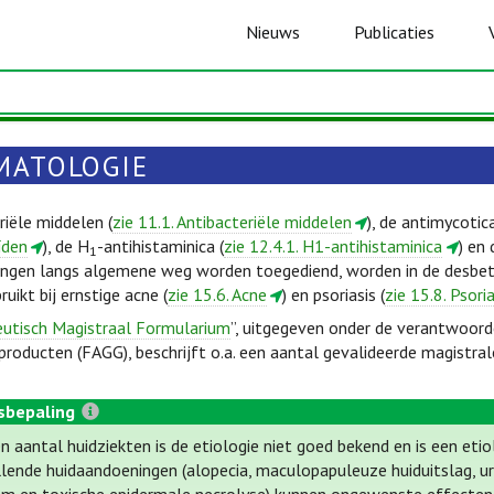
Nieuws
Publicaties
MATOLOGIE
riële middelen (
zie 11.1. Antibacteriële middelen
), de antimycotica
ïden
), de H
-antihistaminica (
zie 12.4.1. H1-antihistaminica
) en 
1
ngen langs algemene weg worden toegediend, worden in de desbe
uikt bij ernstige acne (
zie 15.6. Acne
) en psoriasis (
zie 15.8. Psoria
utisch Magistraal Formularium
”, uitgegeven onder de verantwoord
roducten (FAGG), beschrijft o.a. een aantal gevalideerde magistral
sbepaling
n aantal huidziekten is de etiologie niet goed bekend en is een etio
llende huidaandoeningen (alopecia, maculopapuleuze huiduitslag, ur