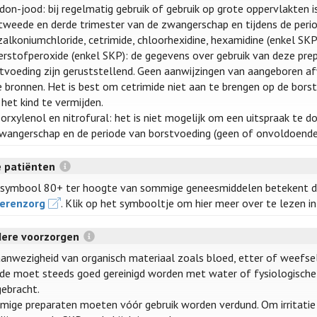
don-jood: bij regelmatig gebruik of gebruik op grote oppervlakten
tweede en derde trimester van de zwangerschap en tijdens de peri
alkoniumchloride, cetrimide, chloorhexidine, hexamidine (enkel SKP
rstofperoxide (enkel SKP): de gegevens over gebruik van deze pre
tvoeding zijn geruststellend. Geen aanwijzingen van aangeboren afw
 bronnen. Het is best om cetrimide niet aan te brengen op de borst
het kind te vermijden.
orxylenol en nitrofural: het is niet mogelijk om een uitspraak te d
wangerschap en de periode van borstvoeding (geen of onvoldoende 
 patiënten
symbool 80+ ter hoogte van sommige geneesmiddelen betekent d
erenzorg
. Klik op het symbooltje om hier meer over te lezen i
dere voorzorgen
anwezigheid van organisch materiaal zoals bloed, etter of weefse
e moet steeds goed gereinigd worden met water of fysiologische
ebracht.
ige preparaten moeten vóór gebruik worden verdund. Om irritati