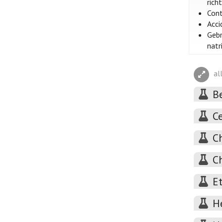
rich
Cont
Acci
Gebr
natr
al
B
C
C
C
E
H