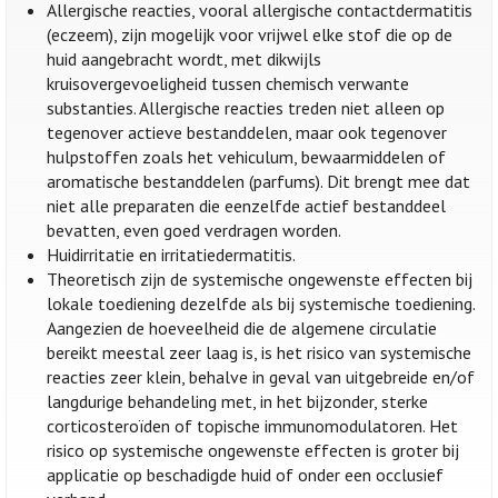
Allergische reacties, vooral allergische contactdermatitis
(eczeem), zijn mogelijk voor vrijwel elke stof die op de
huid aangebracht wordt, met dikwijls
kruisovergevoeligheid tussen chemisch verwante
substanties. Allergische reacties treden niet alleen op
tegenover actieve bestanddelen, maar ook tegenover
hulpstoffen zoals het vehiculum, bewaarmiddelen of
aromatische bestanddelen (parfums). Dit brengt mee dat
niet alle preparaten die eenzelfde actief bestanddeel
bevatten, even goed verdragen worden.
Huidirritatie en irritatiedermatitis.
Theoretisch zijn de systemische ongewenste effecten bij
lokale toediening dezelfde als bij systemische toediening.
Aangezien de hoeveelheid die de algemene circulatie
bereikt meestal zeer laag is, is het risico van systemische
reacties zeer klein, behalve in geval van uitgebreide en/of
langdurige behandeling met, in het bijzonder, sterke
corticosteroïden of topische immunomodulatoren. Het
risico op systemische ongewenste effecten is groter bij
applicatie op beschadigde huid of onder een occlusief