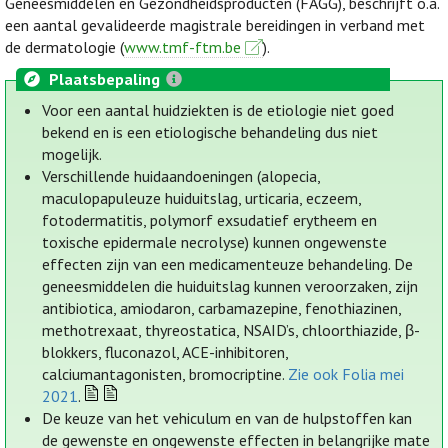
Geneesmiddelen en Gezondheidsproducten (FAGG), beschrijft o.a.
een aantal gevalideerde magistrale bereidingen in verband met
de dermatologie (
www.tmf-ftm.be
).
Plaatsbepaling
Voor een aantal huidziekten is de etiologie niet goed
bekend en is een etiologische behandeling dus niet
mogelijk.
Verschillende huidaandoeningen (alopecia,
maculopapuleuze huiduitslag, urticaria, eczeem,
fotodermatitis, polymorf exsudatief erytheem en
toxische epidermale necrolyse) kunnen ongewenste
effecten zijn van een medicamenteuze behandeling. De
geneesmiddelen die huiduitslag kunnen veroorzaken, zijn
antibiotica, amiodaron, carbamazepine, fenothiazinen,
methotrexaat, thyreostatica, NSAID’s, chloorthiazide, β-
blokkers, fluconazol, ACE-inhibitoren,
calciumantagonisten, bromocriptine.
Zie ook Folia mei
2021
.
De keuze van het vehiculum en van de hulpstoffen kan
de gewenste en ongewenste effecten in belangrijke mate