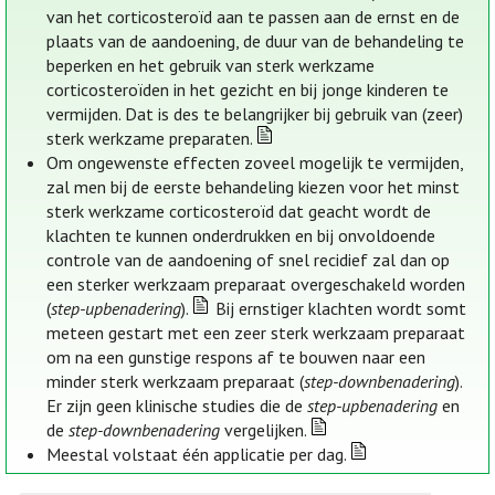
van het corticosteroïd aan te passen aan de ernst en de
plaats van de aandoening, de duur van de behandeling te
beperken en het gebruik van sterk werkzame
corticosteroïden in het gezicht en bij jonge kinderen te
vermijden. Dat is des te belangrijker bij gebruik van (zeer)
sterk werkzame preparaten.
Om ongewenste effecten zoveel mogelijk te vermijden,
zal men bij de eerste behandeling kiezen voor het minst
sterk werkzame corticosteroïd dat geacht wordt de
klachten te kunnen onderdrukken en bij onvoldoende
controle van de aandoening of snel recidief zal dan op
een sterker werkzaam preparaat overgeschakeld worden
(
step-upbenadering
).
Bij ernstiger klachten wordt somt
meteen gestart met een zeer sterk werkzaam preparaat
om na een gunstige respons af te bouwen naar een
minder sterk werkzaam preparaat (
step-downbenadering
).
Er zijn geen klinische studies die de
step-upbenadering
en
de
step-downbenadering
vergelijken.
Meestal volstaat één applicatie per dag.