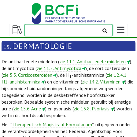
Weergeven
navigatieba
Weergeven/verbergen
inhoudstafel
DERMATOLOGIE
15.
De antibacteriële middelen (
zie 11.1. Antibacteriële middelen
),
de antimycotica (
zie 11.2. Antimycotica
), de corticosteroïden
(
zie 5.5. Corticosteroïden
), de H
-antihistaminica (
zie 12.4.1.
1
H1-antihistaminica
) en de vitaminen (
zie 14.2. Vitaminen
) die
bij sommige huidaandoeningen langs algemene weg worden
toegediend, worden in de desbetreffende hoofdstukken
besproken. Bepaalde systemische middelen gebruikt bij ernstige
acne (
zie 15.6. Acne
) en psoriasis (
zie 15.8. Psoriasis
) worden
wel in dit hoofdstuk besproken.
Het “
Therapeutisch Magistraal Formularium
”, uitgegeven onder
de verantwoordelijkheid van het Federaal Agentschap voor