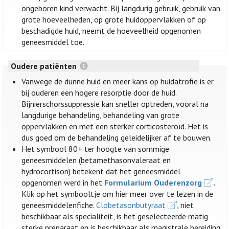
ongeboren kind verwacht. Bij langdurig gebruik, gebruik van
grote hoeveelheden, op grote huidoppervlakken of op
beschadigde huid, neemt de hoeveelheid opgenomen
geneesmiddel toe.
Oudere patiënten
Vanwege de dunne huid en meer kans op huidatrofie is er
bij ouderen een hogere resorptie door de huid.
Bijnierschorssuppressie kan sneller optreden, vooral na
langdurige behandeling, behandeling van grote
oppervlakken en met een sterker corticosteroïd. Het is
dus goed om de behandeling geleidelijker af te bouwen.
Het symbool 80+ ter hoogte van sommige
geneesmiddelen (betamethasonvaleraat en
hydrocortison) betekent dat het geneesmiddel
opgenomen werd in het
Formularium Ouderenzorg
.
Klik op het symbooltje om hier meer over te lezen in de
geneesmiddelenfiche.
Clobetasonbutyraat
, niet
beschikbaar als specialiteit, is het geselecteerde matig
sterke preparaat en is beschikbaar als magistrale bereiding