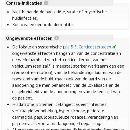
Contra-indicaties
Niet-behandelde bacteriële, virale of mycotische
huidinfecties.
Rosacea en periorale dermatitis.
Ongewenste effecten
De lokale en systemische (
zie 5.5. Corticosteroïden
)
ongewenste effecten hangen af van de concentratie en
de werkzaamheid van het corticosteroïd, van het
vehiculum (een zalf is meestal sterker werkzaam dan een
crème of een lotion), van de behandelingsduur en van de
toestand van de huid, maar ook van de aard van de
aandoening die men behandelt, van de lokalisatie en de
uitgebreidheid van de aandoening en van de leeftijd van
de patiënt.
Huidatrofie, striemen, telangiëctasieën, infecties,
vertraagde wondheling, hypertrichose, periorale
dermatitis, papulopustuleuze rosacea, verandering van
pigmentatie: vooral na langdurige toepassing.
Allergische reacties met mogelijk kruisallergie, frequenter