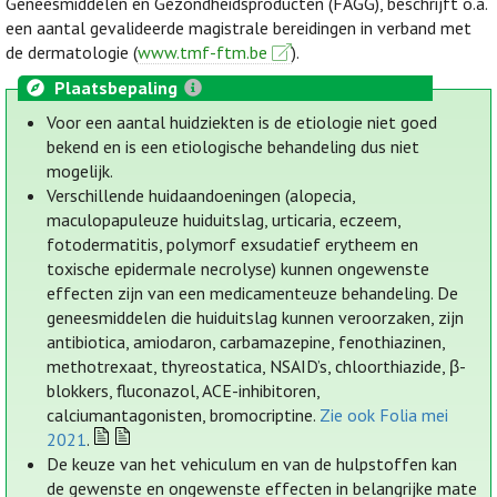
Geneesmiddelen en Gezondheidsproducten (FAGG), beschrijft o.a.
een aantal gevalideerde magistrale bereidingen in verband met
de dermatologie (
www.tmf-ftm.be
).
Plaatsbepaling
Voor een aantal huidziekten is de etiologie niet goed
bekend en is een etiologische behandeling dus niet
mogelijk.
Verschillende huidaandoeningen (alopecia,
maculopapuleuze huiduitslag, urticaria, eczeem,
fotodermatitis, polymorf exsudatief erytheem en
toxische epidermale necrolyse) kunnen ongewenste
effecten zijn van een medicamenteuze behandeling. De
geneesmiddelen die huiduitslag kunnen veroorzaken, zijn
antibiotica, amiodaron, carbamazepine, fenothiazinen,
methotrexaat, thyreostatica, NSAID’s, chloorthiazide, β-
blokkers, fluconazol, ACE-inhibitoren,
calciumantagonisten, bromocriptine.
Zie ook Folia mei
2021
.
De keuze van het vehiculum en van de hulpstoffen kan
de gewenste en ongewenste effecten in belangrijke mate