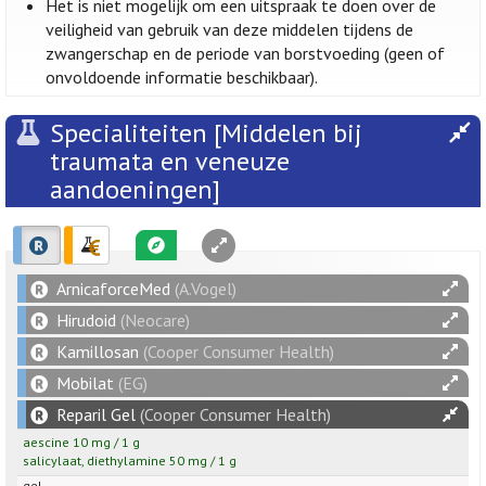
Het is niet mogelijk om een uitspraak te doen over de
veiligheid van gebruik van deze middelen tijdens de
zwangerschap en de periode van borstvoeding (geen of
onvoldoende informatie beschikbaar).
Specialiteiten [Middelen bij
traumata en veneuze
aandoeningen]
ArnicaforceMed
(A.Vogel)
Hirudoid
(Neocare)
Kamillosan
(Cooper Consumer Health)
Mobilat
(EG)
Reparil Gel
(Cooper Consumer Health)
aescine
10
mg
/
1
g
salicylaat
,
diethylamine
50
mg
/
1
g
gel