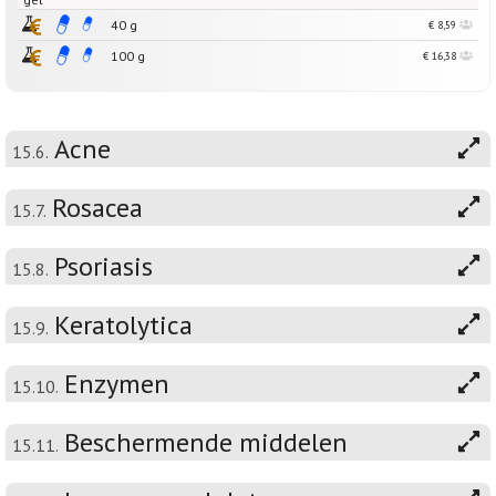
40 g
€ 8,59
100 g
€ 16,38
Acne
15.6.
Rosacea
15.7.
Psoriasis
15.8.
Keratolytica
15.9.
Enzymen
15.10.
Beschermende middelen
15.11.