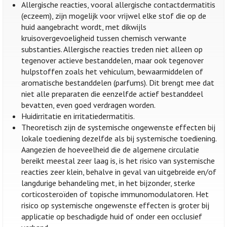
Allergische reacties, vooral allergische contactdermatitis
(eczeem), zijn mogelijk voor vrijwel elke stof die op de
huid aangebracht wordt, met dikwijls
kruisovergevoeligheid tussen chemisch verwante
substanties. Allergische reacties treden niet alleen op
tegenover actieve bestanddelen, maar ook tegenover
hulpstoffen zoals het vehiculum, bewaarmiddelen of
aromatische bestanddelen (parfums). Dit brengt mee dat
niet alle preparaten die eenzelfde actief bestanddeel
bevatten, even goed verdragen worden.
Huidirritatie en irritatiedermatitis.
Theoretisch zijn de systemische ongewenste effecten bij
lokale toediening dezelfde als bij systemische toediening.
Aangezien de hoeveelheid die de algemene circulatie
bereikt meestal zeer laag is, is het risico van systemische
reacties zeer klein, behalve in geval van uitgebreide en/of
langdurige behandeling met, in het bijzonder, sterke
corticosteroïden of topische immunomodulatoren. Het
risico op systemische ongewenste effecten is groter bij
applicatie op beschadigde huid of onder een occlusief