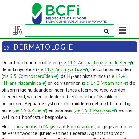
Weergeven
navigatieba
Weergeven/verbergen
inhoudstafel
DERMATOLOGIE
15.
De antibacteriële middelen (
zie 11.1. Antibacteriële middelen
),
de antimycotica (
zie 11.2. Antimycotica
), de corticosteroïden
(
zie 5.5. Corticosteroïden
), de H
-antihistaminica (
zie 12.4.1.
1
H1-antihistaminica
) en de vitaminen (
zie 14.2. Vitaminen
) die
bij sommige huidaandoeningen langs algemene weg worden
toegediend, worden in de desbetreffende hoofdstukken
besproken. Bepaalde systemische middelen gebruikt bij ernstige
acne (
zie 15.6. Acne
) en psoriasis (
zie 15.8. Psoriasis
) worden
wel in dit hoofdstuk besproken.
Het “
Therapeutisch Magistraal Formularium
”, uitgegeven onder
de verantwoordelijkheid van het Federaal Agentschap voor