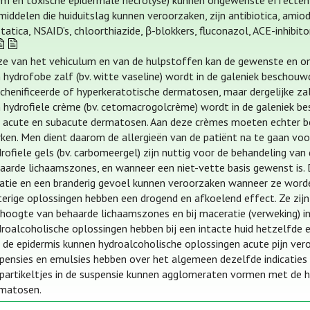
em en toxische epidermale necrolyse) kunnen ongewenste effecten
iddelen die huiduitslag kunnen veroorzaken, zijn antibiotica, ami
tatica, NSAID’s, chloorthiazide, β-blokkers, fluconazol, ACE-inhibi
e van het vehiculum en van de hulpstoffen kan de gewenste en on
 hydrofobe zalf (bv. witte vaseline) wordt in de galeniek beschou
ichenificeerde of hyperkeratotische dermatosen, maar dergelijke za
 hydrofiele crème (bv. cetomacrogolcrème) wordt in de galeniek b
 acute en subacute dermatosen. Aan deze crèmes moeten echter b
ken. Men dient daarom de allergieën van de patiënt na te gaan voor
rofiele gels (bv. carbomeergel) zijn nuttig voor de behandeling v
aarde lichaamszones, en wanneer een niet-vette basis gewenst is. 
itatie en een branderig gevoel kunnen veroorzaken wanneer ze worde
erige oplossingen hebben een drogend en afkoelend effect. Ze zijn
 hoogte van behaarde lichaamszones en bij maceratie (verweking) in
roalcoholische oplossingen hebben bij een intacte huid hetzelfde e
 de epidermis kunnen hydroalcoholische oplossingen acute pijn ver
pensies en emulsies hebben over het algemeen dezelfde indicaties 
partikeltjes in de suspensie kunnen agglomeraten vormen met de h
matosen.