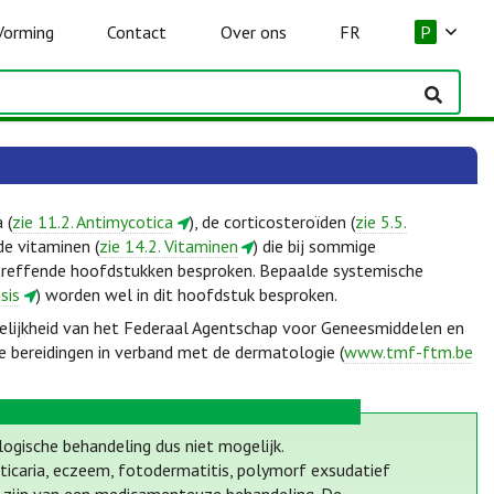
Vorming
Contact
Over ons
FR
P
 (
zie 11.2. Antimycotica
), de corticosteroïden (
zie 5.5.
de vitaminen (
zie 14.2. Vitaminen
) die bij sommige
treffende hoofdstukken besproken. Bepaalde systemische
sis
) worden wel in dit hoofdstuk besproken.
elijkheid van het Federaal Agentschap voor Geneesmiddelen en
e bereidingen in verband met de dermatologie (
www.tmf-ftm.be
logische behandeling dus niet mogelijk.
ticaria, eczeem, fotodermatitis, polymorf exsudatief