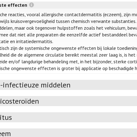
te effecten
sche reacties, vooral allergische contactdermatitis (eczeem), zijn m
wijls kruisovergevoeligheid tussen chemisch verwante substanties. 
delen, maar ook tegenover hulpstoffen zoals het vehiculum, bewa
mee dat niet alle preparaten die eenzelfde actief bestanddeel be
tatie en irritatiedermatitis.
isch zijn de systemische ongewenste effecten bij lokale toediening
heid die de algemene circulatie bereikt meestal zeer laag is, is het 
eide en/of langdurige behandeling met, in het bijzonder, sterke co
sche ongewenste effecten is groter bij applicatie op beschadigde h
i-infectieuze middelen
icosteroïden
itus
eem