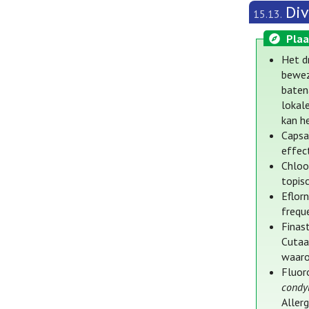
Div
15.13.
Plaa
Het d
beweze
baten
lokale
kan h
Capsaï
effec
Chloo
topis
Eflorn
frequ
Finas
Cutaa
waaro
Fluor
condy
Allerg