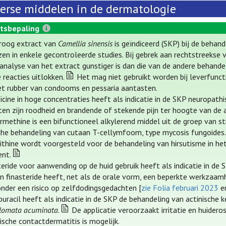
erse middelen in de dermatologie
tsbepaling
roog extract van
Camellia sinensis
is geïndiceerd (SKP) bij de beha
n in enkele gecontroleerde studies. Bij gebrek aan rechtstreekse ve
analyse van het extract gunstiger is dan die van de andere behandeli
 reacties uitlokken.
Het mag niet gebruikt worden bij leverfuncti
et rubber van condooms en pessaria aantasten.
cine in hoge concentraties heeft als indicatie in de SKP neuropathi
ten zijn roodheid en brandende of stekende pijn ter hoogte van de a
rmethine is een bifunctioneel alkylerend middel uit de groep van s
che behandeling van cutaan T-cellymfoom, type mycosis fungoides
ithine wordt voorgesteld voor de behandeling van hirsutisme in het g
ent.
teride voor aanwending op de huid gebruik heeft als indicatie in de
n finasteride heeft, net als de orale vorm, een beperkte werkzaam
nder een risico op zelfdodingsgedachten [
zie Folia februari 2023
e
ouracil heeft als indicatie in de SKP de behandeling van actinische 
lomata acuminata
.
De applicatie veroorzaakt irritatie en huideros
ische contactdermatitis is mogelijk.