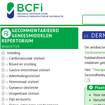
GECOMMENTARIEERD
DER
GENEESMIDDELEN
15.
REPERTORIUM
AUGUSTUS
De antibacte
Corticostero
Inleiding
huidaandoeni
Cardiovasculair stelsel
1.
middelen gebr
Bloed en stolling
2.
Het “
Therape
Gastro-intestinaal stelsel
3.
Gezondheidsp
Ademhalingsstelsel
4.
).
Hormonaal stelsel
5.
Gynaeco-obstetrie
Plaat
6.
Urogenitaal stelsel
7.
Voor ee
Pijn en koorts
Verschi
8.