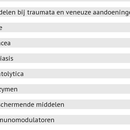
delen bij traumata en veneuze aandoening
e
acea
iasis
tolytica
zymen
schermende middelen
munomodulatoren