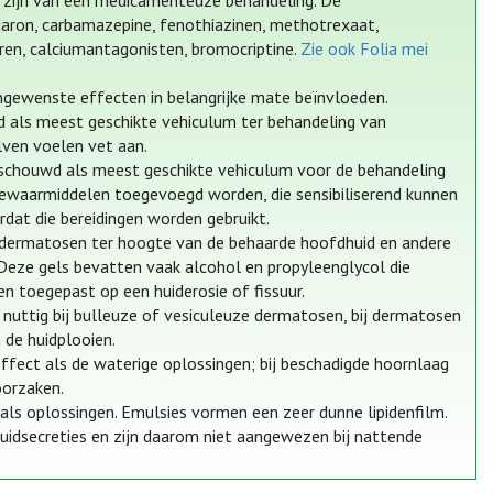
 zijn van een medicamenteuze behandeling. De
odaron, carbamazepine, fenothiazinen, methotrexaat,
toren, calciumantagonisten, bromocriptine.
Zie ook Folia mei
gewenste effecten in belangrijke mate beïnvloeden.
wd als meest geschikte vehiculum ter behandeling van
lven voelen vet aan.
eschouwd als meest geschikte vehiculum voor de behandeling
ewaarmiddelen toegevoegd worden, die sensibiliserend kunnen
dat die bereidingen worden gebruikt.
an dermatosen ter hoogte van de behaarde hoofdhuid en andere
Deze gels bevatten vaak alcohol en propyleenglycol die
n toegepast op een huiderosie of fissuur.
 nuttig bij bulleuze of vesiculeuze dermatosen, bij dermatosen
 de huidplooien.
ffect als de waterige oplossingen; bij beschadigde hoornlaag
oorzaken.
als oplossingen. Emulsies vormen een zeer dunne lipidenfilm.
uidsecreties en zijn daarom niet aangewezen bij nattende