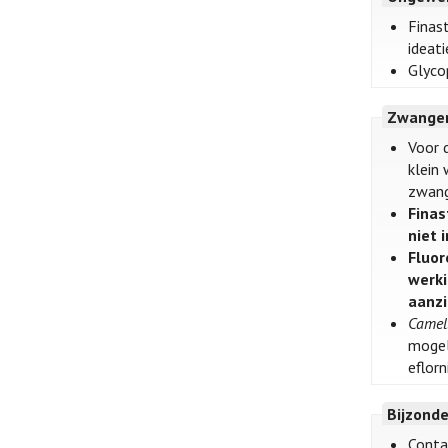
Finas
ideati
Glyco
Zwanger
Voor 
klein
zwang
Finas
niet 
Fluor
werki
aanzi
Camell
mogel
eflor
Bijzond
Conta