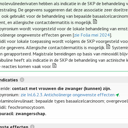
nolevulinederivaten hebben als indicatie in de SKP de behandeling v
bestraling. De gegevens suggereren dat deze associatie zeer doeltre
 ook gebruikt voor de behandeling van bepaalde basaalcelcarcinom
nt, en allergische contactdermatitis is mogelijk.
pyrronium wordt voorgesteld voor de lokale behandeling van ernstig
holinerge ongewenste effecten geven [
zie Folia mei 2024
].
idil voor lokale toepassing wordt volgens de SKP voorgesteld voo
kte gegevens. Allergische contactdermatitis is mogelijk.
Systemis
 gerapporteerd. Magistrale bereidingen op basis van minoxidil blijve
ibuline heeft als indicatie in de SKP de behandeling van actinische
e reacties komen vaak voor.
ndicaties
teride:
contact met vrouwen die zwanger (kunnen) zijn.
pyrronium:
zie Inl.6.2.3. Anticholinerge ongewenste effecten
.
laminolevulinaat: bepaalde types basaalcelcarcinoom; overgevoelig
idil: feochromocytoom.
ouracil: zwangerschap.
ste effecten