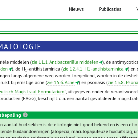
Nieuws
Publicaties
MATOLOGIE
riële middelen (
zie 11.1. Antibacteriële middelen
), de antimycotica
ïden
), de H
-antihistaminica (
zie 12.4.1. H1-antihistaminica
) en 
1
ngen langs algemene weg worden toegediend, worden in de desbe
uikt bij ernstige acne (
zie 15.6. Acne
) en psoriasis (
zie 15.8. Psoria
utisch Magistraal Formularium
”, uitgegeven onder de verantwoord
roducten (FAGG), beschrijft o.a. een aantal gevalideerde magistral
sbepaling
n aantal huidziekten is de etiologie niet goed bekend en is een etio
llende huidaandoeningen (alopecia, maculopapuleuze huiduitslag, ur