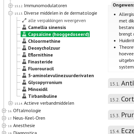
Ongewens
Immunomodulatoren
15.12.
Diverse middelen in de dermatologie
Allergi
15.13.
alle verpakkingen weergeven
met dik
Camellia sinensis
bestand
brengt 
Capsaïcine (hooggedoseerd)
Huidirri
Chloormethine
Theoret
Deoxycholzuur
hoeveel
Eflornithine
uitgebr
Finasteride
systemi
Fluorouracil
5-aminolevulinezuurderivaten
Ant
Glycopyrronium
15.1.
Minoxidil
Tirbanibuline
Cort
15.2.
Actieve verbandmiddelen
15.14.
Oftalmologie
16.
Prur
15.3.
Neus-Keel-Oren
17.
Anesthesie
18.
Ecz
15.4.
Diagnostica
19.