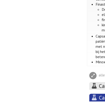
Finast
D
e
f
k
m
Capsaï
patië
met n
bij h
beter
Minox
all
Ca
Ca