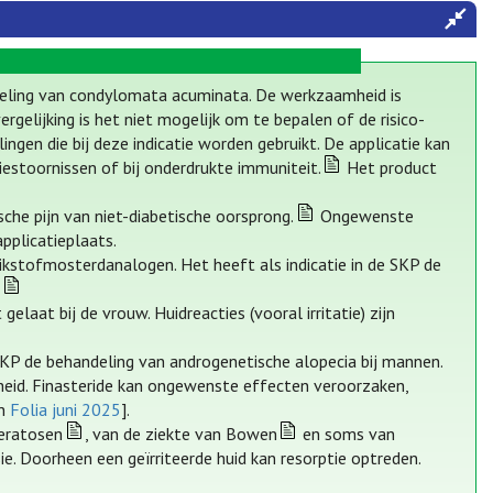
ndeling van condylomata acuminata. De werkzaamheid is
rgelijking is het niet mogelijk om te bepalen of de risico-
ngen die bij deze indicatie worden gebruikt. De applicatie kan
estoornissen of bij onderdrukte immuniteit.
Het product
sche pijn van niet-diabetische oorsprong.
Ongewenste
pplicatieplaats.
tikstofmosterdanalogen. Het heeft als indicatie in de SKP de
.
elaat bij de vrouw. Huidreacties (vooral irritatie) zijn
 SKP de behandeling van androgenetische alopecia bij mannen.
heid. Finasteride kan ongewenste effecten veroorzaken,
n
Folia juni 2025
].
keratosen
, van de ziekte van Bowen
en soms van
ie. Doorheen een geïrriteerde huid kan resorptie optreden.