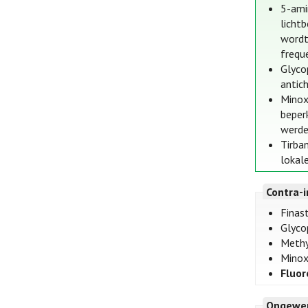
5-ami
licht
wordt
freque
Glyco
antic
Minox
beper
werden
Tirban
lokal
Contra-i
Finas
Glyco
Methy
Minox
Fluor
Ongewen