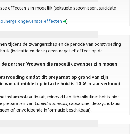
te effecten zijn mogelijk (seksuele stoornissen, suïcidale
icholinerge ongewenste effecten
).
men tijdens de zwangerschap en de periode van borstvoeding
ruik (indicatie en dosis) geen negatief effect op de
n de partner. Vrouwen die mogelijk zwanger zijn mogen
borstvoeding omdat dit preparaat op grond van zijn
 van dit middel op intacte huid is 10 %, maar verhoogt
methylaminolevulinaat, minoxidil en tirbanibuline: het is niet
ze preparaten van
Camellia sinensis
, capsaïcine, deoxycholzuur,
(geen of onvoldoende informatie beschikbaar).