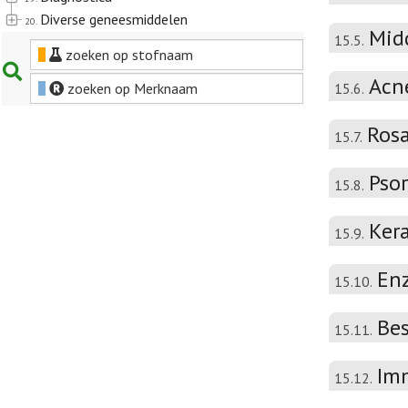
Diverse geneesmiddelen
20.
Mid
15.5.
zoeken op stofnaam
Acn
zoeken op Merknaam
15.6.
Ros
15.7.
Psor
15.8.
Kera
15.9.
En
15.10.
Be
15.11.
Im
15.12.