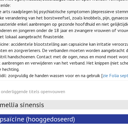
eride:
e arts raadplegen bij psychiatrische symptomen (depressieve stemm
lke verandering van het borstweefsel, zoals knobbels, pijn, gynaec
inasteride enkel aanbrengen op gezonde hoofdhuid en niet gelijktij
inderen en jongeren onder de 18 jaar en zwangere vrouwen of vro
et lokaal aangebracht finasteride.
cine: accidentele blootstelling aan capsaïcine kan irritatie veroorz
nten en zorgverleners. De verbanden moeten worden aangebracht do
itril handschoenen. Contact met de ogen, neus en mond moet word
et aanbrengen en verwijderen van het verband. Het knippen (niet sch
e hechting.
idil: zorgvuldig de handen wassen voor en na gebruik [
zie Folia se
e onderliggende titels openvouwen
mellia sinensis
psaïcine (hooggedoseerd)