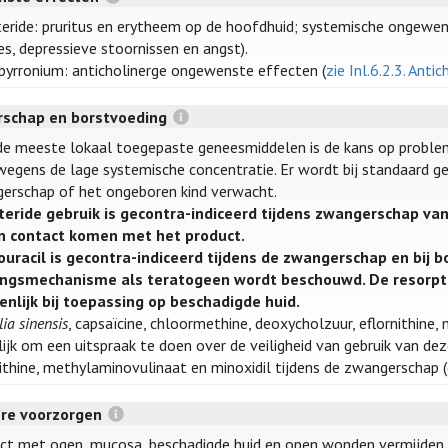
teride: pruritus en erytheem op de hoofdhuid; systemische ongewens
es, depressieve stoornissen en angst).
pyrronium: anticholinerge ongewenste effecten (
zie Inl.6.2.3. Ant
schap en borstvoeding
de meeste lokaal toegepaste geneesmiddelen is de kans op proble
 wegens de lage systemische concentratie. Er wordt bij standaard geb
erschap of het ongeboren kind verwacht.
teride gebruik is gecontra-indiceerd tijdens zwangerschap va
in contact komen met het product.
ouracil is gecontra-indiceerd tijdens de zwangerschap en bij 
ngsmechanisme als teratogeen wordt beschouwd. De resorptie
enlijk bij toepassing op beschadigde huid.
ia sinensis
, capsaïcine, chloormethine, deoxycholzuur, eflornithine, 
ijk om een uitspraak te doen over de veiligheid van gebruik van de
nithine, methylaminovulinaat en minoxidil tijdens de zwangerschap 
ere voorzorgen
ct met ogen, mucosa, beschadigde huid en open wonden vermijden.