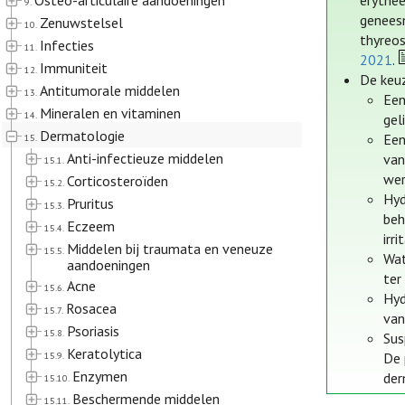
Osteo-articulaire aandoeningen
erythe
9.
geneesm
Zenuwstelsel
10.
thyreos
Infecties
11.
2021
.
Immuniteit
12.
De keuz
Antitumorale middelen
13.
Een
Mineralen en vitaminen
14.
gel
Dermatologie
Een
15.
Anti-infectieuze middelen
van
15.1.
wer
Corticosteroïden
15.2.
Hyd
Pruritus
15.3.
beh
Eczeem
15.4.
irr
Middelen bij traumata en veneuze
15.5.
Wat
aandoeningen
ter
Acne
15.6.
Hyd
Rosacea
15.7.
van
Psoriasis
15.8.
Sus
Keratolytica
15.9.
De 
Enzymen
der
15.10.
Beschermende middelen
15.11.