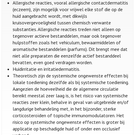
Allergische reacties, vooral allergische contactdermatitis
(eczeem), zijn mogelijk voor vrijwel elke stof die op de
huid aangebracht wordt, met dikwijls
kruisovergevoeligheid tussen chemisch verwante
substanties. Allergische reacties treden niet alleen op
tegenover actieve bestanddelen, maar ook tegenover
hulpstoffen zoals het vehiculum, bewaarmiddelen of
aromatische bestanddelen (parfums). Dit brengt mee dat
niet alle preparaten die eenzelfde actief bestanddeel
bevatten, even goed verdragen worden.
Huidirritatie en irritatiedermatitis.
Theoretisch zijn de systemische ongewenste effecten bij
lokale toediening dezelfde als bij systemische toediening.
Aangezien de hoeveelheid die de algemene circulatie
bereikt meestal zeer laag is, is het risico van systemische
reacties zeer klein, behalve in geval van uitgebreide en/of
langdurige behandeling met, in het bijzonder, sterke
corticosteroïden of topische immunomodulatoren. Het
risico op systemische ongewenste effecten is groter bij
applicatie op beschadigde huid of onder een occlusief