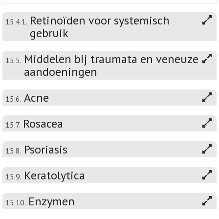
Retinoïden voor systemisch
15.4.1.
gebruik
Middelen bij traumata en veneuze
15.5.
aandoeningen
Acne
15.6.
Rosacea
15.7.
Psoriasis
15.8.
Keratolytica
15.9.
Enzymen
15.10.