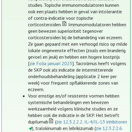
studies. Topische immunomodulatoren kunnen
ook een plaats hebben in geval van intolerantie
of contra-indicatie voor topische
corticosteroïden.
Immunomodulatoren hebben
geen bewezen superioriteit tegenover
corticosteroïden bij de behandeling van eczeem.
Ze gaan gepaard met een verhoogd risico op milde
lokale ongewenste effecten (zoals een branderig
gevoel en jeuk) en hebben een hogere kostprijs
[
zie Folia januari 2023
]. Tacrolimus heeft volgens
de SKP ook als indicatie de intermitterende
onderhoudsbehandeling (applicatie 2 keer per
week) voor frequent opflakkerende zones van
eczeem.
Voor ernstige en/of resistente vormen hebben
systemische behandelingen een bewezen
werkzaamheid volgens klinische studies en ze
hebben ook die indicatie in de SKP. Het betreft
dupilumab
(
zie 12.3.2.2.2. IL-4/IL-13 inhibitoren
), tralokinumab en lebrikizumab (
zie 12.3.2.2.6.