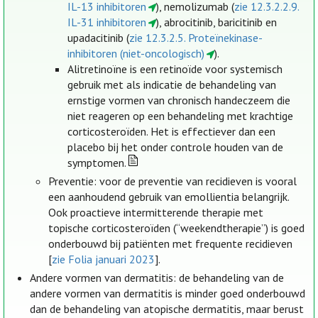
IL-13 inhibitoren
), nemolizumab (
zie 12.3.2.2.9.
IL-31 inhibitoren
), abrocitinib, baricitinib en
upadacitinib (
zie 12.3.2.5. Proteïnekinase-
inhibitoren (niet-oncologisch)
).
Alitretinoïne is een retinoïde voor systemisch
gebruik met als indicatie de behandeling van
ernstige vormen van chronisch handeczeem die
niet reageren op een behandeling met krachtige
corticosteroïden. Het is effectiever dan een
placebo bij het onder controle houden van de
symptomen.
Preventie: voor de preventie van recidieven is vooral
een aanhoudend gebruik van emollientia belangrijk.
Ook proactieve intermitterende therapie met
topische corticosteroïden (“weekendtherapie”) is goed
onderbouwd bij patiënten met frequente recidieven
[
zie Folia januari 2023
].
Andere vormen van dermatitis: de behandeling van de
andere vormen van dermatitis is minder goed onderbouwd
dan de behandeling van atopische dermatitis, maar berust