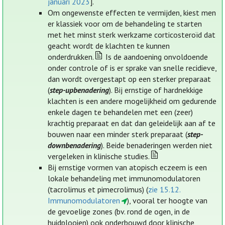
januari 2023
].
Om ongewenste effecten te vermijden, kiest men
er klassiek voor om de behandeling te starten
met het minst sterk werkzame corticosteroïd dat
geacht wordt de klachten te kunnen
onderdrukken.
Is de aandoening onvoldoende
onder controle of is er sprake van snelle recidieve,
dan wordt overgestapt op een sterker preparaat
(
step-upbenadering
). Bij ernstige of hardnekkige
klachten is een andere mogelijkheid om gedurende
enkele dagen te behandelen met een (zeer)
krachtig preparaat en dat dan geleidelijk aan af te
bouwen naar een minder sterk preparaat (
step-
downbenadering
). Beide benaderingen werden niet
vergeleken in klinische studies.
Bij ernstige vormen van atopisch eczeem is een
lokale behandeling met immunomodulatoren
(tacrolimus et pimecrolimus) (
zie 15.12.
Immunomodulatoren
), vooral ter hoogte van
de gevoelige zones (bv. rond de ogen, in de
huidplooien) ook onderbouwd door klinische