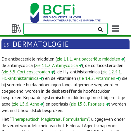
Weergeven
navigatieba
Weergeven/verbergen
inhoudstafel
DERMATOLOGIE
15.
De antibacteriële middelen (
zie 11.1. Antibacteriële middelen
),
de antimycotica (
zie 11.2. Antimycotica
), de corticosteroïden
(
zie 5.5. Corticosteroïden
), de H
-antihistaminica (
zie 12.4.1.
1
H1-antihistaminica
) en de vitaminen (
zie 14.2. Vitaminen
) die
bij sommige huidaandoeningen langs algemene weg worden
toegediend, worden in de desbetreffende hoofdstukken
besproken. Bepaalde systemische middelen gebruikt bij ernstige
acne (
zie 15.6. Acne
) en psoriasis (
zie 15.8. Psoriasis
) worden
wel in dit hoofdstuk besproken.
Het “
Therapeutisch Magistraal Formularium
”, uitgegeven onder
de verantwoordelijkheid van het Federaal Agentschap voor