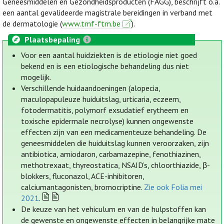
Geneesmiddelen en Gezondheidsproducten (FAGG), beschrijft o.a.
een aantal gevalideerde magistrale bereidingen in verband met
de dermatologie (
www.tmf-ftm.be
).
Plaatsbepaling
Voor een aantal huidziekten is de etiologie niet goed
bekend en is een etiologische behandeling dus niet
mogelijk.
Verschillende huidaandoeningen (alopecia,
maculopapuleuze huiduitslag, urticaria, eczeem,
fotodermatitis, polymorf exsudatief erytheem en
toxische epidermale necrolyse) kunnen ongewenste
effecten zijn van een medicamenteuze behandeling. De
geneesmiddelen die huiduitslag kunnen veroorzaken, zijn
antibiotica, amiodaron, carbamazepine, fenothiazinen,
methotrexaat, thyreostatica, NSAID’s, chloorthiazide, β-
blokkers, fluconazol, ACE-inhibitoren,
calciumantagonisten, bromocriptine.
Zie ook Folia mei
2021
.
De keuze van het vehiculum en van de hulpstoffen kan
de gewenste en ongewenste effecten in belangrijke mate