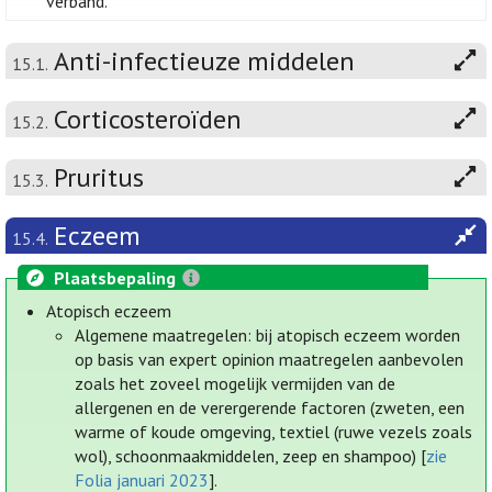
verband.
Anti-infectieuze middelen
15.1.
Corticosteroïden
15.2.
Pruritus
15.3.
Eczeem
15.4.
Plaatsbepaling
Atopisch eczeem
Algemene maatregelen: bij atopisch eczeem worden
op basis van expert opinion maatregelen aanbevolen
zoals het zoveel mogelijk vermijden van de
allergenen en de verergerende factoren (zweten, een
warme of koude omgeving, textiel (ruwe vezels zoals
wol), schoonmaakmiddelen, zeep en shampoo) [
zie
Folia januari 2023
].