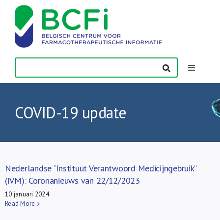
Skip
to
content
Toggle
Navigatio
Nieuws
COVID-19 update
Publicaties
Vorming
Nederlandse “Instituut Verantwoord Medicijngebruik”
(IVM): Coronanieuws van 22/12/2023
Contact
10 januari 2024
Read More