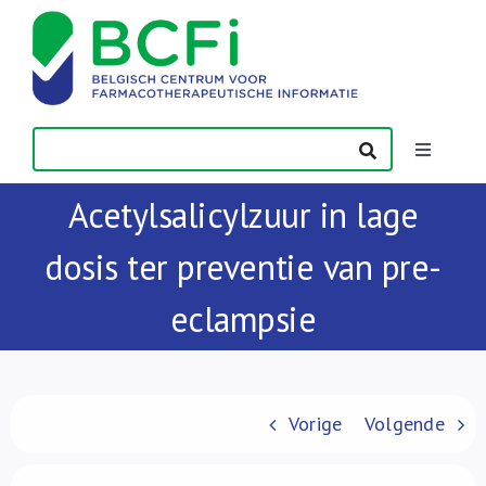
Skip
to
content
Toggle
Navigatio
Acetylsalicylzuur in lage
Nieuws
dosis ter preventie van pre-
Publicaties
eclampsie
Vorming
Contact
Vorige
Volgende