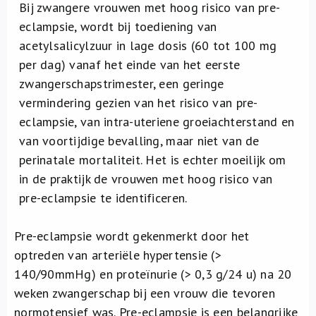
Over ons
Bij zwangere vrouwen met hoog risico van pre-
eclampsie, wordt bij toediening van
acetylsalicylzuur in lage dosis (60 tot 100 mg
FR
per dag) vanaf het einde van het eerste
zwangerschapstrimester, een geringe
vermindering gezien van het risico van pre-
eclampsie, van intra-uteriene groeiachterstand en
van voortijdige bevalling, maar niet van de
perinatale mortaliteit. Het is echter moeilijk om
in de praktijk de vrouwen met hoog risico van
pre-eclampsie te identificeren.
Pre-eclampsie wordt gekenmerkt door het
optreden van arteriële hypertensie (>
140/90mmHg) en proteïnurie (> 0,3 g/24 u) na 20
weken zwangerschap bij een vrouw die tevoren
normotensief was. Pre-eclampsie is een belangrijke