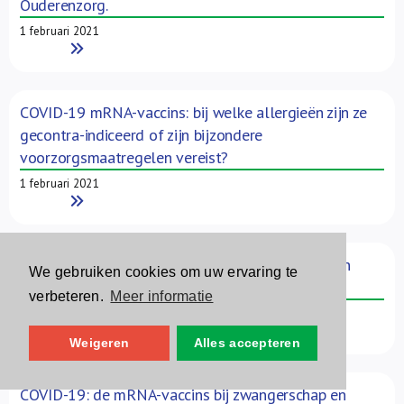
Ouderenzorg.
1 februari 2021
Read More
COVID-19 mRNA-vaccins: bij welke allergieën zijn ze
gecontra-indiceerd of zijn bijzondere
voorzorgsmaatregelen vereist?
1 februari 2021
Read More
COVID-19: “voorwaardelijke vergunning” voor een
We gebruiken cookies om uw ervaring te
derde vaccin (COVID-19 Vaccine Astra Zeneca®)
verbeteren.
Meer informatie
1 februari 2021
Read More
Weigeren
Alles accepteren
COVID-19: de mRNA-vaccins bij zwangerschap en