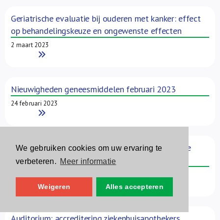
Geriatrische evaluatie bij ouderen met kanker: effect
op behandelingskeuze en ongewenste effecten
2 maart 2023
Read More
Nieuwigheden geneesmiddelen februari 2023
24 februari 2023
Read More
Finasteride bij alopecie: signalen van ongewenste
We gebruiken cookies om uw ervaring te
effecten
verbeteren.
Meer informatie
23 februari 2023
Read More
Weigeren
Alles accepteren
Auditorium: accreditering ziekenhuisapothekers