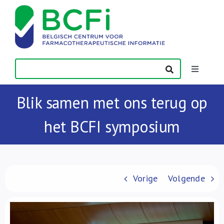
Skip
to
content
Toggle
Navigatio
Nieuws
Blik samen met ons terug op
het BCFI symposium
Publicaties
Vorming
Vorige
Volgende
Contact