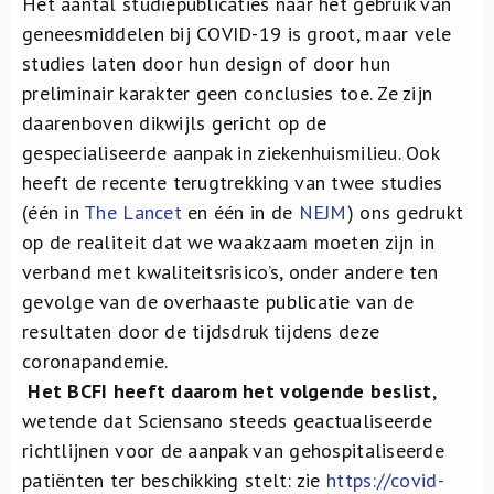
Het aantal studiepublicaties naar het gebruik van
Over ons
geneesmiddelen bij COVID-19 is groot, maar vele
studies laten door hun design of door hun
FR
preliminair karakter geen conclusies toe. Ze zijn
daarenboven dikwijls gericht op de
gespecialiseerde aanpak in ziekenhuismilieu. Ook
heeft de recente terugtrekking van twee studies
(één in
The Lancet
en één in de
NEJM
) ons gedrukt
op de realiteit dat we waakzaam moeten zijn in
verband met kwaliteitsrisico’s, onder andere ten
gevolge van de overhaaste publicatie van de
resultaten door de tijdsdruk tijdens deze
coronapandemie.
Het BCFI heeft daarom het volgende beslist
,
wetende dat Sciensano steeds geactualiseerde
richtlijnen voor de aanpak van gehospitaliseerde
patiënten ter beschikking stelt: zie
https://covid-