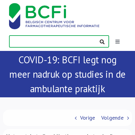
Skip
to
content
Toggle
Navigatio
COVID-19: BCFI legt nog
Nieuws
meer nadruk op studies in de
Publicaties
ambulante praktijk
Vorming
Contact
Vorige
Volgende