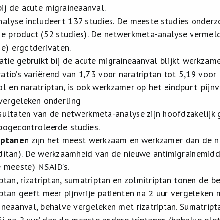
bij de acute migraineaanval.
alyse includeert 137 studies. De meeste studies onderz
e product (52 studies). De netwerkmeta-analyse vermeld
e) ergotderivaten.
atie gebruikt bij de acute migraineaanval blijkt werkzame
ratio’s variërend van 1,73 voor naratriptan tot 5,19 voor
 en naratriptan, is ook werkzamer op het eindpunt ‘pijnvr
vergeleken onderling:
sultaten van de netwerkmeta-analyse zijn hoofdzakelijk
bogecontroleerde studies.
iptanen
zijn het meest werkzaam en werkzamer dan de n
ditan). De werkzaamheid van de nieuwe antimigrainemidde
e meeste) NSAID’s.
iptan, rizatriptan, sumatriptan en zolmitriptan tonen de 
iptan geeft meer pijnvrije patiënten na 2 uur vergeleken 
ineaanval, behalve vergeleken met rizatriptan. Sumatripta
vrij na 2 uur’ dan de meeste andere triptanen (behalve ele