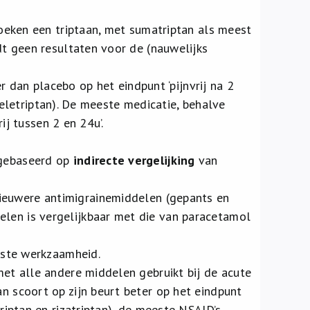
oeken een triptaan, met sumatriptan als meest
t geen resultaten voor de (nauwelijks
r dan placebo op het eindpunt ‘pijnvrij na 2
 eletriptan). De meeste medicatie, behalve
ij tussen 2 en 24u’.
 gebaseerd op
indirecte vergelijking
van
ieuwere antimigrainemiddelen (gepants en
len is vergelijkbaar met die van paracetamol
beste werkzaamheid.
met alle andere middelen gebruikt bij de acute
n scoort op zijn beurt beter op het eindpunt
triptan en rizatriptan), de meeste NSAID’s