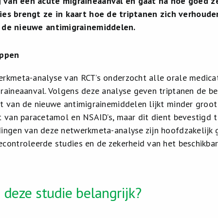
 van een acute migraineaanval en gaat na hoe goed z
ies brengt ze in kaart hoe de triptanen zich verhoude
t de nieuwe antimigrainemiddelen.
appen
rkmeta-analyse van RCT’s onderzocht alle orale medicat
raineaanval. Volgens deze analyse geven triptanen de be
t van de nieuwe antimigrainemiddelen lijkt minder groot
t van paracetamol en NSAID’s, maar dit dient bevestigd t
ingen van deze netwerkmeta-analyse zijn hoofdzakelijk g
controleerde studies en de zekerheid van het beschikbar
 deze studie belangrijk?