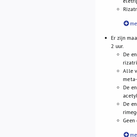
eletri
Rizat
me
Er zijn ma
2 uur.
De en
rizat
Alle 
meta-
De en
acetyl
De en
rimeg
Geen 
me