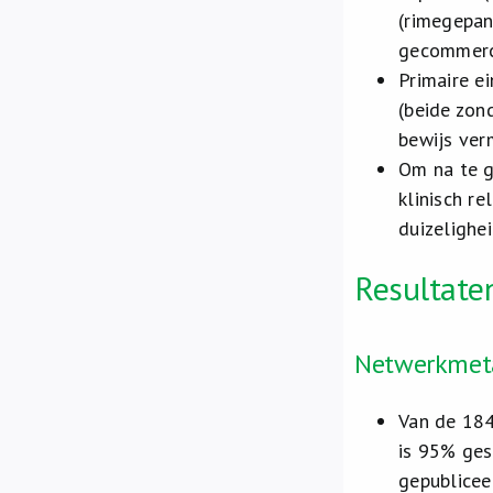
(rimegepan
gecommerci
Primaire ei
(beide zon
bewijs ver
Om na te g
klinisch r
duizelighei
Resultaten
Netwerkmet
Van de 184
is 95% ges
gepublicee