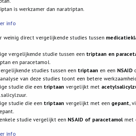
ptan.
riptan is werkzamer dan naratriptan.
er info
ar weinig direct vergelijkende studies tussen
medicatiekl
ige vergelijkende studie tussen een
triptaan en parace
riptan en paracetamol.
vergelijkende studies tussen een
triptaan
en een
NSAID
o
analyse van deze studies toont een betere werkzaamhei
ige studie die een
triptaan
vergelijkt met
acetylsalicylz
salicylzuur.
ige studie die een
triptaan
vergelijkt met een
gepant
, 
epant.
enkele studie vergelijkt een
NSAID of paracetamol
met 
er info