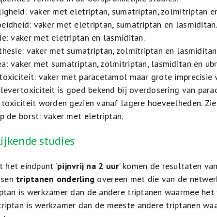
ligheid: vaker met eletriptan, sumatriptan, zolmitriptan e
eidheid: vaker met eletriptan, sumatriptan en lasmiditan
ie: vaker met eletriptan en lasmiditan.
thesie: vaker met sumatriptan, zolmitriptan en lasmiditan
a: vaker met sumatriptan, zolmitriptan, lasmiditan en u
toxiciteit: vaker met paracetamol maar grote imprecisie 
 levertoxiciteit is goed bekend bij overdosering van para
 toxiciteit worden gezien vanaf lagere hoeveelheden. Zi
op de borst: vaker met eletriptan.
lijkende studies
t het eindpunt ‘
pijnvrij na 2 uur
’ komen de resultaten va
ssen
triptanen onderling
overeen met die van de netwer
iptan is werkzamer dan de andere triptanen waarmee het 
riptan is werkzamer dan de meeste andere triptanen waar