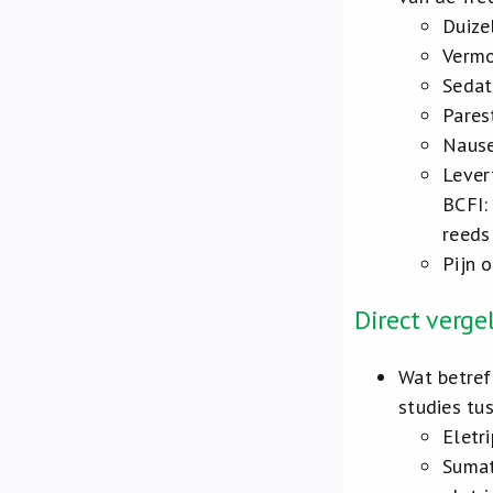
Duize
Vermo
Sedat
Pares
Nause
Lever
BCFI:
reeds
Pijn 
Direct verge
Wat betref
studies tu
Eletr
Sumat