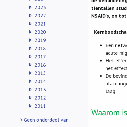
de behandeling
2023
tientallen stud
2022
NSAID’s, en to
2021
2020
Kernboodsch
2019
Een netwe
2018
acute mig
2017
Het effec
2016
het effec
2015
De bevind
2014
placeboge
2013
laag.
2012
2011
Waarom is
Geen onderdeel van