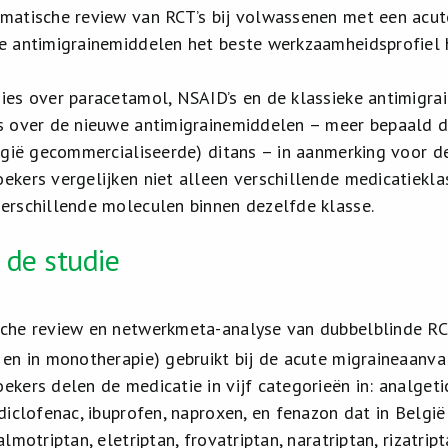
matische review van RCT’s bij volwassenen met een acute
e antimigrainemiddelen het beste werkzaamheidsprofiel
ies over paracetamol, NSAID’s en de klassieke antimigra
s over de nieuwe antimigrainemiddelen – meer bepaald 
elgië gecommercialiseerde) ditans – in aanmerking voor 
ekers vergelijken niet alleen verschillende medicatiekla
erschillende moleculen binnen dezelfde klasse.
 de studie
che review en netwerkmeta-analyse van dubbelblinde RCT’
 en in monotherapie) gebruikt bij de acute migraineaanva
ekers delen de medicatie in vijf categorieën in: analgetic
diclofenac, ibuprofen, naproxen, en fenazon dat in België
almotriptan, eletriptan, frovatriptan, naratriptan, rizatri