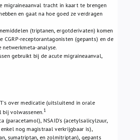
 migraineaanval tracht in kaart te brengen
 hebben en gaat na hoe goed ze verdragen
inemiddelen (triptanen, ergotderivaten) komen
de CGRP-receptorantagonisten (gepants) en de
de netwerkmeta-analyse.
ssen gebruikt bij de acute migraineaanval,
s over medicatie (uitsluitend in orale
1
l bij volwassenen.
a (paracetamol), NSAID’s (acetylsalicylzuur,
 enkel nog magistraal verkrijgbaar is),
ptan, sumatriptan, en zolmitriptan), gepants