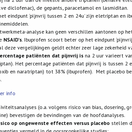
lve diclofenac), de gepants, paracetamol en lasmiditan.
het eindpunt ‘pijnvrij tussen 2 en 24u’ zijn eletriptan en 
inemiddelen.
twerkmeta-analyse kan geen verschillen aantonen op het e
de
NSAID’s
. Ibuprofen scoort beter op het eindpunt ‘pijnvr
al deze vergelijkingen geldt echter zeer lage zekerheid v
ercentage patiënten dat pijnvrij is
na 2 uur varieert v
riptan). Het percentage patiënten dat pijnvrij is tussen 2
oxib en naratriptan) tot 38% (ibuprofen). Met placebo be
.
er info
tiviteitsanalyses (o.a. volgens risico van bias, dosering,
ine) bevestigen de bevindingen van de hoofdanalyses.
isico op ongewenste effecten
versus placebo
stellen d
quenties vermeld in de oorspronkelijke studies: