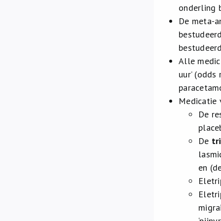
onderling 
De meta-an
bestudeerd
bestudeerd
Alle medic
uur’ (odds 
paracetamol
Medicatie 
De re
place
De
tr
lasmi
en (d
Eletr
Eletr
migra
‘pijn