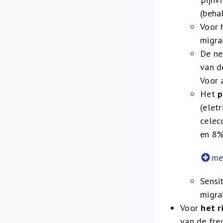
(beha
Voor 
migra
De ne
van 
Voor 
Het
p
(elet
celec
en 8%
me
Sensi
migra
Voor
het r
van de fre