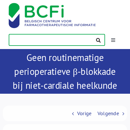
Skip
to
content
Toggle
Navigatio
Geen routinematige
Nieuws
perioperatieve β-blokkade
Publicaties
bij niet-cardiale heelkunde
Vorming
Contact
Vorige
Volgende