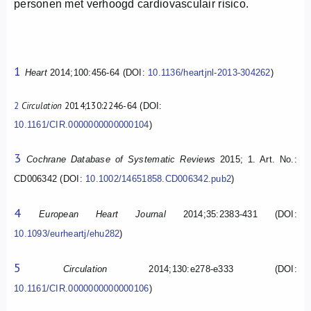
personen met verhoogd cardiovasculair risico.
1
Heart
2014;100:456-64 (DOI:
10.1136/heartjnl-2013-304262
)
2
Circulation
2014;130:2246-
64 (DOI:
10.1161/CIR.0000000000000104
)
3
Cochrane Database of Systematic Reviews
2015; 1. Art. No.:
CD006342 (DOI:
10.1002/14651858.CD006342.pub2
)
4
European Heart Journal
2014;35:2383-431 (DOI:
10.1093/eurheartj/ehu282
)
5
Circulation
2014;130:e278-e333 (DOI:
10.1161/CIR.0000000000000106
)