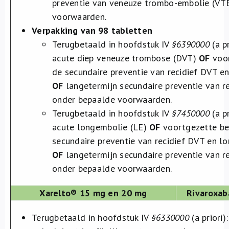
preventie van veneuze trombo-embolie (VTE
voorwaarden.
Verpakking van 98 tabletten
Terugbetaald in hoofdstuk IV
§6390000
(a p
acute diep veneuze trombose (DVT)
OF
voor
de secundaire preventie van recidief DVT e
OF
langetermijn secundaire preventie van re
onder bepaalde voorwaarden.​
Terugbetaald in hoofdstuk IV
§7450000
(a p
acute longembolie (LE)
OF
voortgezette be
secundaire preventie van recidief DVT en l
OF
langetermijn secundaire preventie van re
onder bepaalde voorwaarden.
Xarelto® 15 mg en 20 mg
Rivaroxab
Terugbetaald in hoofdstuk IV
§6330000
(a priori