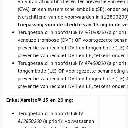
valvulair atriumfibrilleren ter preventie van een 
(CVA) en een systemische embolie (SE), onder b
(verschillend van de voorwaarden in §12830200
toepassing voor de sterkte van 15 mg in de ve
Terugbetaald in hoofdstuk IV
§6390000
(a priori
veneuze trombose (DVT)
OF
voortgezette behand
preventie van recidief DVT en longembolie (LE)
preventie van recidief DVT en LE, telkens onder
Terugbetaald in hoofdstuk IV
§7450000
(a priori
longembolie (LE)
OF
voortgezette behandeling 
preventie van recidief DVT en longembolie (LE)
preventie van recidief DVT en LE, telkens onder
Enkel Xarelto® 15 en 20 mg:
Terugbetaald in hoofdstuk IV
§12830200
(a priori): volwassenen