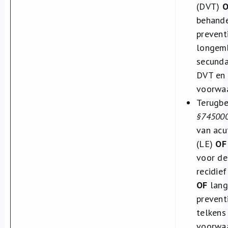
(DVT)
O
behande
prevent
longemb
secunda
DVT en 
voorwaa
Terugbe
§74500
van acu
(LE)
OF
voor de
recidie
OF
lang
prevent
telkens
voorwaa