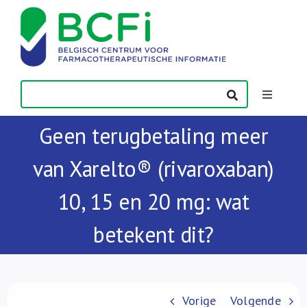
Skip
to
content
Toggle
Navigatio
Geen terugbetaling meer
Nieuws
van Xarelto® (rivaroxaban)
Publicaties
10, 15 en 20 mg: wat
Vorming
betekent dit?
Contact
Vorige
Volgende