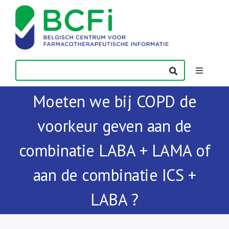
Skip
to
content
Toggle
Navigatio
Moeten we bij COPD de
Nieuws
voorkeur geven aan de
Publicaties
combinatie LABA + LAMA of
Vorming
aan de combinatie ICS +
LABA ?
Contact