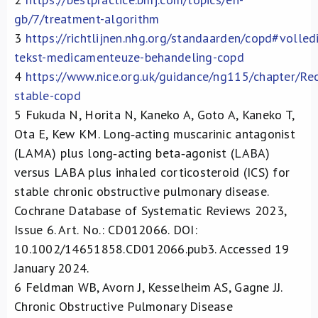
gb/7/treatment-algorithm
3
https://richtlijnen.nhg.org/standaarden/copd#volled
tekst-medicamenteuze-behandeling-copd
4
https://www.nice.org.uk/guidance/ng115/chapter/
stable-copd
5
Fukuda N, Horita N, Kaneko A, Goto A, Kaneko T,
Ota E, Kew KM. Long‐acting muscarinic antagonist
(LAMA) plus long‐acting beta‐agonist (LABA)
versus LABA plus inhaled corticosteroid (ICS) for
stable chronic obstructive pulmonary disease.
Cochrane Database of Systematic Reviews 2023,
Issue 6. Art. No.: CD012066. DOI:
10.1002/14651858.CD012066.pub3. Accessed 19
January 2024.
6
Feldman WB, Avorn J, Kesselheim AS, Gagne JJ.
Chronic Obstructive Pulmonary Disease