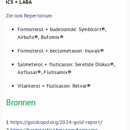
ICS + LABA
Zie ook Repertorium
Formoterol + budesonide: Symbicort®,
Airbufo®, Bufomix®
Formoterol + beclometason: Inuvair®
Salmeterol + fluticason: Seretide Diskus®,
Airflusal®, Flutisamix®
Vilanterol + fluticason: Relvar®
Bronnen
1
https://goldcopd.org/2024-gold-report/
2
https://bestpractice.bmj.com/topics/en-