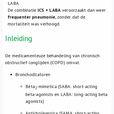
LABA.
De combinatie
ICS + LABA
veroorzaakt dan weer
frequenter pneumonie
, zonder dat de
mortaliteit was verhoogd.
Inleiding
De medicamenteuze behandeling van chronisch
obstructief longlijden (COPD) omvat:
Bronchodilatoren
Bèta
-mimetica (SABA: short-acting
2
beta-agonists en LABA: long-acting beta
agonists)
Anticholinergica (SAMA: short-acting