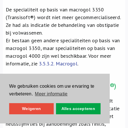
De specialiteit op basis van macrogol 3350
(Transisoft®) wordt niet meer gecommercialiseerd.
Ze had als indicatie de behandeling van obstipatie
bij volwassenen.
Er bestaan geen andere specialiteiten op basis van
macrogol 3350, maar specialiteiten op basis van
macrogol 4000 zijn wel beschikbaar. Voor meer
informatie, zie
3.5.3.2. Macrogol
.
nafazoline (Vasocedine Naphazoline®)
We gebruiken cookies om uw ervaring te
verbeteren.
Meer informatie
De specialiteit Vasocedine Naphazoline® wordt
niet meer gecommercialiseerd. Ze had als indicatie
Weigeren
Alles accepteren
de verlichting van congestie ter hoogte van het
neusslijmvlies bij aandoeningen zoals rinitis,