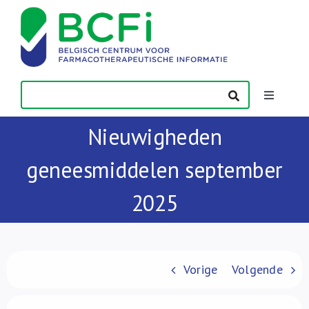
Skip
to
content
Toggle
Navigatio
Nieuwigheden
Nieuws
geneesmiddelen september
Publicaties
2025
Vorming
Contact
Vorige
Volgende