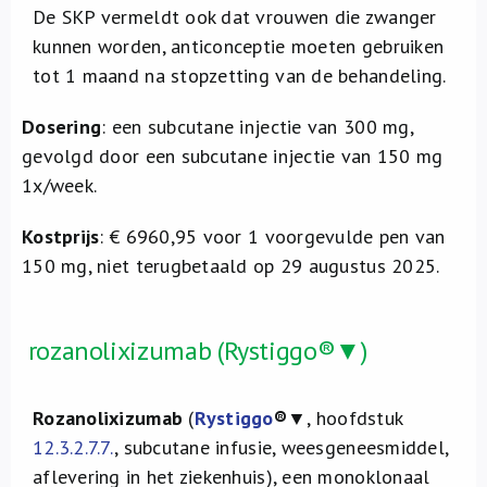
De SKP vermeldt ook dat vrouwen die zwanger
kunnen worden, anticonceptie moeten gebruiken
tot 1 maand na stopzetting van de behandeling.
Dosering
: een subcutane injectie van 300 mg,
gevolgd door een subcutane injectie van 150 mg
1x/week.
Kostprijs
: € 6960,95 voor 1 voorgevulde pen van
150 mg, niet terugbetaald op 29 augustus 2025.
rozanolixizumab (Rystiggo®▼)
Rozanolixizumab
(
Rystiggo
®
▼, hoofdstuk
12.3.2.7.7.
, subcutane infusie, weesgeneesmiddel,
aflevering in het ziekenhuis), een monoklonaal