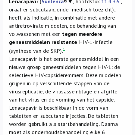
Lenacapavir
(
Sunlenca
®
▼, hoofdstuk
11.4.3.6.
,
oraal en subcutaan, onder medisch toezicht),
heeft als indicatie, in combinatie met andere
antiretrovirale middelen, de behandeling van
volwassenen met een
tegen meerdere
geneesmiddelen resistente
HIV‑1-infectie
1
(synthese van de SKP).
Lenacapavir is het eerste geneesmiddel in een
nieuwe groep geneesmiddelen tegen HIV-1: de
selectieve HIV-capsideremmers. Deze middelen
grijpen in op verschillende stappen van de
virusreplicatie, de virusassemblage en afgifte
van het virus en de vorming van het capside.
Lenacapavir is beschikbaar in de vorm van
tabletten en subcutane injecties. De tabletten
worden gebruikt als startbehandeling. Daarna
moet als onderhoudsbehandeling elke 6