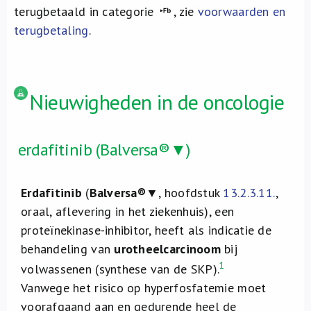
terugbetaald in categorie
, zie
voorwaarden en
terugbetaling
.
Nieuwigheden in de oncologie
erdafitinib (Balversa®▼)
Erdafitinib
(
Balversa®
▼, hoofdstuk
13.2.3.11.
,
oraal, aflevering in het ziekenhuis), een
proteïnekinase-inhibitor, heeft als indicatie de
behandeling van
urotheelcarcinoom
bij
1
volwassenen (synthese van de SKP).
Vanwege het risico op hyperfosfatemie moet
voorafgaand aan en gedurende heel de