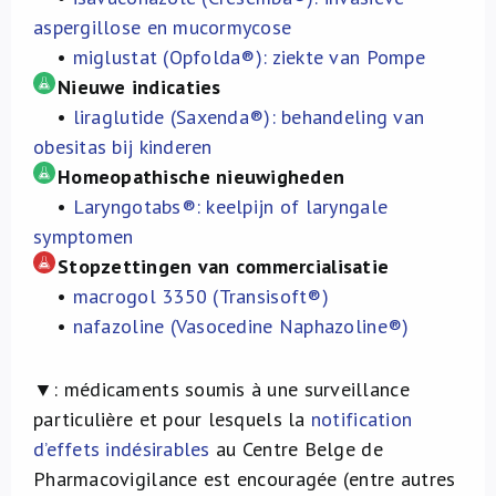
aspergillose en mucormycose
•
miglustat (Opfolda®): ziekte van Pompe
Nieuwe indicaties
•
liraglutide (Saxenda®): behandeling van
obesitas bij kinderen
Homeopathische nieuwigheden
•
Laryngotabs®: keelpijn of laryngale
symptomen
Stopzettingen van commercialisatie
•
macrogol 3350 (Transisoft®)
•
nafazoline (Vasocedine Naphazoline®)
▼:
médicaments soumis à une surveillance
particulière et pour lesquels la
notification
d’effets indésirables
au Centre Belge de
Pharmacovigilance est encouragée (entre autres