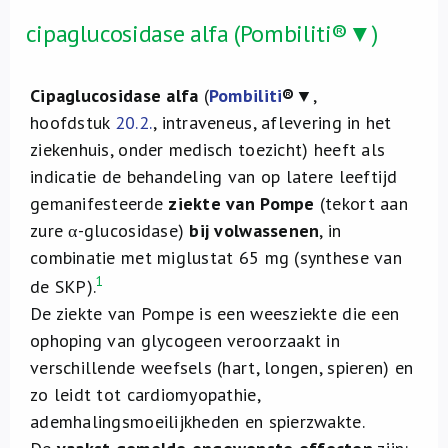
cipaglucosidase alfa (Pombiliti®▼)
Cipaglucosidase alfa
(
Pombiliti
®
▼,
hoofdstuk
20.2.
, intraveneus, aflevering in het
ziekenhuis, onder medisch toezicht) heeft als
indicatie de behandeling van op latere leeftijd
gemanifesteerde
ziekte van Pompe
(tekort aan
zure α-glucosidase)
bij volwassenen
, in
combinatie met miglustat 65 mg (synthese van
1
de SKP).
De ziekte van Pompe is een weesziekte die een
ophoping van glycogeen veroorzaakt in
verschillende weefsels (hart, longen, spieren) en
zo leidt tot cardiomyopathie,
ademhalingsmoeilijkheden en spierzwakte.