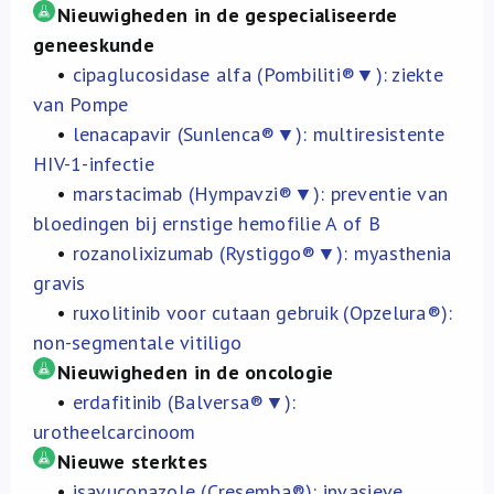
Over ons
Nieuwigheden in de gespecialiseerde
geneeskunde
•
cipaglucosidase alfa (Pombiliti®▼): ziekte
FR
van Pompe
•
lenacapavir (Sunlenca®▼): multiresistente
HIV-1-infectie
•
marstacimab (Hympavzi®▼): preventie van
bloedingen bij ernstige hemofilie A of B
•
rozanolixizumab (Rystiggo®▼): myasthenia
gravis
•
ruxolitinib voor cutaan gebruik (Opzelura®):
non-segmentale vitiligo
Nieuwigheden in de oncologie
•
erdafitinib (Balversa®▼):
urotheelcarcinoom
Nieuwe sterktes
•
isavuconazole (Cresemba®): invasieve