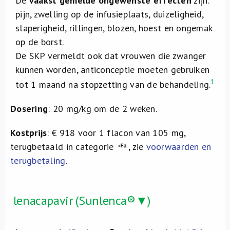
De
vaakst gemelde ongewenste effecten
zijn:
pijn, zwelling op de infusieplaats, duizeligheid,
slaperigheid, rillingen, blozen, hoest en ongemak
op de borst.
De SKP vermeldt ook dat vrouwen die zwanger
kunnen worden, anticonceptie moeten gebruiken
1
tot 1 maand na stopzetting van de behandeling.
Dosering
: 20 mg/kg om de 2 weken.
Kostprijs
: € 918 voor 1 flacon van 105 mg,
terugbetaald in categorie
, zie
voorwaarden en
terugbetaling
.
lenacapavir (Sunlenca®▼)