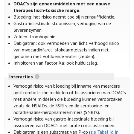
DOAC’s zijn geneesmiddelen met een nauwe
therapeutisch-toxische marge.
Bloeding: het risico neemt toe bij nierinsufficiëntie.
Gastro-intestinale stoornissen, verhoging van de
leverenzymen.
Zelden: trombopenie.
Dabigatran: ook vermoeden van licht verhoogd risico
van myocardinfarct; slokdarmletsels indien niet
genomen met voldoende water (zelden).
Inhibitoren van factor Xa: ook huiduitslag.
Interacties
Verhoogd risico van bloeding bij inname van meerdere
antitrombotische middelen of bij associëren van DOAC’s
met andere middelen die bloeding kunnen veroorzaken
zoals de NSAID's, de SSRI’s en de serotonine- en
noradrenaline-heropnameremmers (SNRI’s).
Verhoogd risico van gastro-intestinale bloeding bij
associëren van DOAC’s met orale corticosteroïden.
Dabigatran is een substraat van P-gp (
zie Tabel Id. in