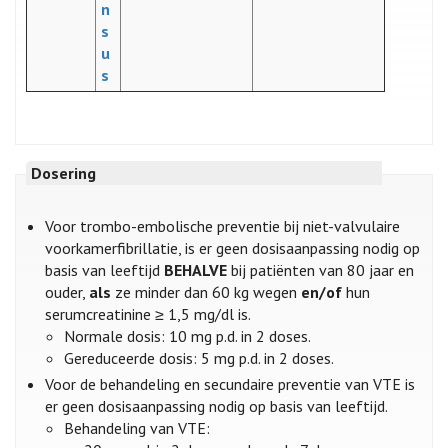
n
s
u
s
Dosering
Voor trombo-embolische preventie bij niet-valvulaire
voorkamerfibrillatie, is er geen dosisaanpassing nodig op
basis van leeftijd
BEHALVE
bij patiënten van 80 jaar en
ouder,
als
ze minder dan 60 kg wegen
en/of
hun
serumcreatinine ≥ 1,5 mg/dl is.
Normale dosis: 10 mg p.d. in 2 doses.
Gereduceerde dosis: 5 mg p.d. in 2 doses.
Voor de behandeling en secundaire preventie van VTE is
er geen dosisaanpassing nodig op basis van leeftijd.
Behandeling van VTE: