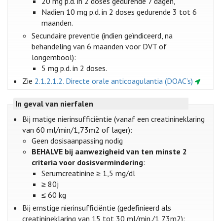
20 mg p.d. in 2 doses gedurende 7 dagen,
Nadien 10 mg p.d. in 2 doses gedurende 3 tot 6
maanden.
Secundaire preventie (indien geïndiceerd, na
behandeling van 6 maanden voor DVT of
longembool):
5 mg p.d. in 2 doses.
Zie
2.1.2.1.2. Directe orale anticoagulantia (DOAC’s)
In geval van nierfalen
Bij matige nierinsufficiëntie (vanaf een creatinineklaring
van 60 ml/min/1,73m2 of lager):
Geen dosisaanpassing nodig
BEHALVE bij aanwezigheid van ten minste 2
criteria voor dosisvermindering
:
Serumcreatinine ≥ 1,5 mg/dl
≥ 80j
≤ 60 kg
Bij ernstige nierinsufficiëntie (gedefinieerd als
creatinineklaring van 15 tot 30 ml/min./1,73m2):