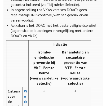
gecontra-indiceerd (zie * bij rubriek Selectie).
In tegenstelling tot VKA's vereisen DOAC's geen
regelmatige INR-controle, wat het gebruik ervan
vereenvoudigt.
Apixaban is het DOAC met het beste veiligheidsprofiel
(lager risico op bloedingen in vergelijking met andere
DOAC's en VKA's).
Indicatie
Trombo-
Behandeling en
embolische
secundaire
preventie bij
preventie van
VKF - Eerste
VTE - Eerste
keuze
keuze
(voorwaardelijke
(voorwaardelijke
selectie)
selectie)
Criteria
W
+
+
voor
e
de
rk