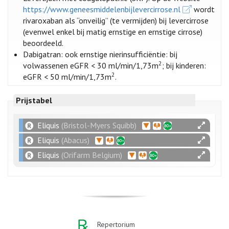
https://www.geneesmiddelenbijlevercirrose.nl
wordt
rivaroxaban als “onveilig” (te vermijden) bij levercirrose
(evenwel enkel bij matig ernstige en ernstige cirrose)
beoordeeld.
Dabigatran: ook ernstige nierinsufficiëntie: bij
2
volwassenen eGFR < 30 ml/min/1,73m
; bij kinderen:
2
eGFR < 50 ml/min/1,73m
.
Prijstabel
Eliquis
(Bristol-Myers Squibb)
Eliquis
(Abacus)
Eliquis
(Orifarm Belgium)
Repertorium