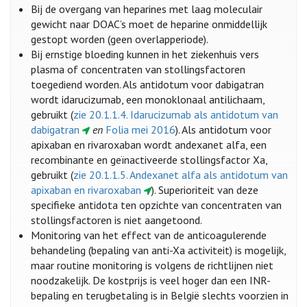
Bij de overgang van heparines met laag moleculair
gewicht naar DOAC’s moet de heparine onmiddellijk
gestopt worden (geen overlapperiode).
Bij ernstige bloeding kunnen in het ziekenhuis vers
plasma of concentraten van stollingsfactoren
toegediend worden. Als antidotum voor dabigatran
wordt idarucizumab, een monoklonaal antilichaam,
gebruikt (
zie 20.1.1.4. Idarucizumab als antidotum van
dabigatran
en
Folia mei 2016
). Als antidotum voor
apixaban en rivaroxaban wordt andexanet alfa, een
recombinante en geïnactiveerde stollingsfactor Xa,
gebruikt (
zie 20.1.1.5. Andexanet alfa als antidotum van
apixaban en rivaroxaban
). Superioriteit van deze
specifieke antidota ten opzichte van concentraten van
stollingsfactoren is niet aangetoond.
Monitoring van het effect van de anticoagulerende
behandeling (bepaling van anti-Xa activiteit) is mogelijk,
maar routine monitoring is volgens de richtlijnen niet
noodzakelijk. De kostprijs is veel hoger dan een INR-
bepaling en terugbetaling is in België slechts voorzien in