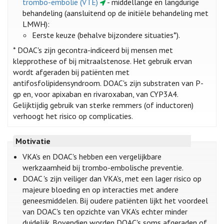
trombo-embolie (VTE)
- middellange en langdurige
behandeling (aansluitend op de initiële behandeling met
LMWH):
Eerste keuze (behalve bijzondere situaties*).
* DOAC's zijn gecontra-indiceerd bij mensen met
klepprothese of bij mitraalstenose. Het gebruik ervan
wordt afgeraden bij patiënten met
antifosfolipidensyndroom. DOAC's zijn substraten van P-
gp en, voor apixaban en rivaroxaban, van CYP3A4.
Gelijktijdig gebruik van sterke remmers (of inductoren)
verhoogt het risico op complicaties.
Motivatie
VKA's en DOAC's hebben een vergelijkbare
werkzaamheid bij trombo-embolische preventie.
DOAC 's zijn veiliger dan VKA's, met een lager risico op
majeure bloeding en op interacties met andere
geneesmiddelen. Bij oudere patiënten lijkt het voordeel
van DOAC's ten opzichte van VKA's echter minder
duidelijk. Bovendien worden DOAC's soms afgeraden of