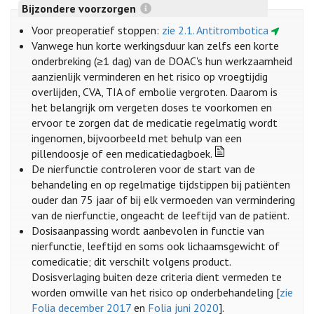
Bijzondere voorzorgen
Voor preoperatief stoppen:
zie 2.1. Antitrombotica
Vanwege hun korte werkingsduur kan zelfs een korte
onderbreking (≥1 dag) van de DOAC's hun werkzaamheid
aanzienlijk verminderen en het risico op vroegtijdig
overlijden, CVA, TIA of embolie vergroten. Daarom is
het belangrijk om vergeten doses te voorkomen en
ervoor te zorgen dat de medicatie regelmatig wordt
ingenomen, bijvoorbeeld met behulp van een
pillendoosje of een medicatiedagboek.
De nierfunctie controleren voor de start van de
behandeling en op regelmatige tijdstippen bij patiënten
ouder dan 75 jaar of bij elk vermoeden van vermindering
van de nierfunctie, ongeacht de leeftijd van de patiënt.
Dosisaanpassing wordt aanbevolen in functie van
nierfunctie, leeftijd en soms ook lichaamsgewicht of
comedicatie; dit verschilt volgens product.
Dosisverlaging buiten deze criteria dient vermeden te
worden omwille van het risico op onderbehandeling [
zie
Folia december 2017
en
Folia juni 2020
].