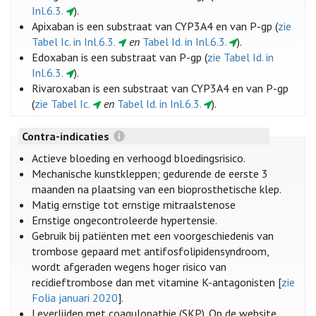
Inl.6.3.
).
Apixaban is een substraat van CYP3A4 en van P-gp (
zie
Tabel Ic. in Inl.6.3.
en
Tabel Id. in Inl.6.3.
).
Edoxaban is een substraat van P-gp (
zie Tabel Id. in
Inl.6.3.
).
Rivaroxaban is een substraat van CYP3A4 en van P-gp
(
zie Tabel Ic.
en
Tabel Id. in Inl.6.3.
).
Contra-indicaties
Actieve bloeding en verhoogd bloedingsrisico.
Mechanische kunstkleppen; gedurende de eerste 3
maanden na plaatsing van een bioprosthetische klep.
Matig ernstige tot ernstige mitraalstenose
Ernstige ongecontroleerde hypertensie.
Gebruik bij patiënten met een voorgeschiedenis van
trombose gepaard met antifosfolipidensyndroom,
wordt afgeraden wegens hoger risico van
recidieftrombose dan met vitamine K-antagonisten [
zie
Folia januari 2020
].
Leverlijden met coagulopathie (SKP). Op de website