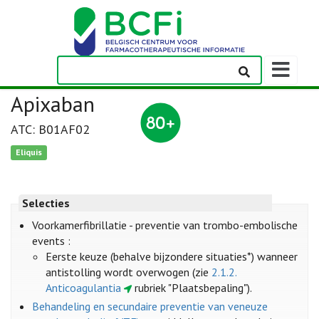
Weergeven
navigatieba
Apixaban
ATC: B01AF02
Eliquis
Selecties
Voorkamerfibrillatie - preventie van trombo-embolische
events :
Eerste keuze (behalve bijzondere situaties*) wanneer
antistolling wordt overwogen (zie
2.1.2.
Anticoagulantia
rubriek "Plaatsbepaling").
Behandeling en secundaire preventie van veneuze