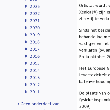
Orlistat wordt 
2023
Xenical®) zijn 
2022
zijn vrij te verkr
2021
2020
Sinds het besch
2019
behandeling met
2018
vast gezien het
2017
verklaren (bv. 
2016
Folia oktober 2
2015
Het Europese G
2014
levertoxiciteit
2013
batenverhoudin
2012
2011
De plaats van or
fysieke inspanni
Geen onderdeel van
2009].