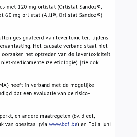
es met 120 mg orlistat (Orlistat Sandoz®,
et 60 mg orlistat (Alli®, Orlistat Sandoz®)
llen gesignaleerd van levertoxiciteit tijdens
eraantasting. Het causale verband staat niet
 oorzaken het optreden van de levertoxiciteit
 niet-medicamenteuze etiologie) [zie ook
EMA) heeft in verband met de mogelijke
digd dat een evaluatie van de risico-
perkt, en andere maatregelen (bv. dieet,
ak van obesitas” (via
www.bcfi.be
) en Folia juni