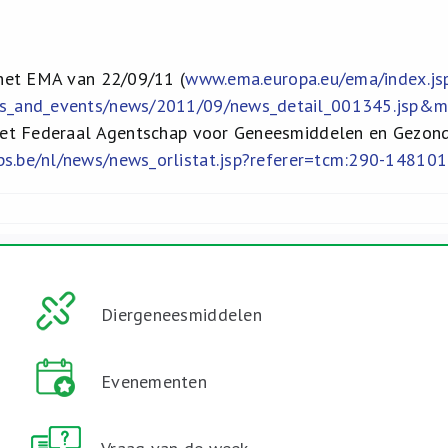
 het EMA van 22/09/11 (
www.ema.europa.eu/ema/index.js
ws_and_events/news/2011/09/news_detail_001345.jsp
 het Federaal Agentschap voor Geneesmiddelen en Gezon
.be/nl/news/news_orlistat.jsp?referer=tcm:290-14810
Diergeneesmiddelen
Evenementen