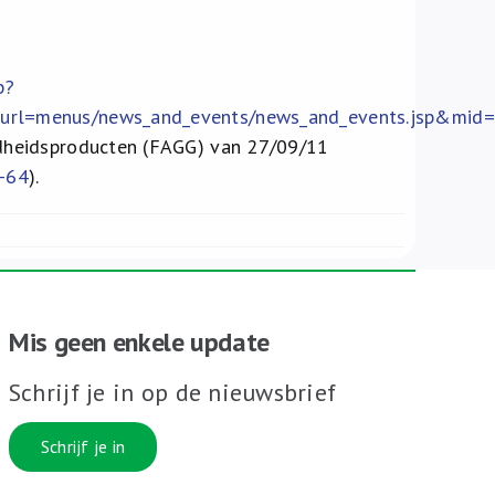
p?
&murl=menus/news_and_events/news_and_events.jsp&m
dheidsproducten (FAGG) van 27/09/11
1-64
).
Mis geen enkele update
Schrijf je in op de nieuwsbrief
Schrijf je in