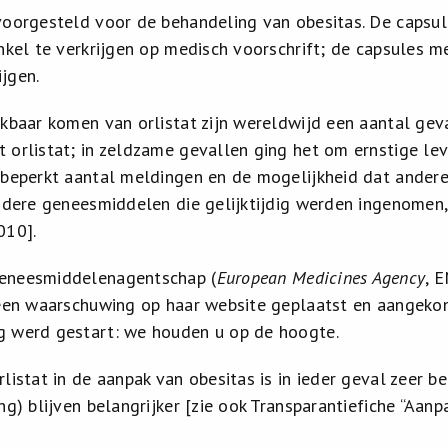
voorgesteld voor de behandeling van obesitas. De capsul
enkel te verkrijgen op medisch voorschrift; de capsules m
ijgen.
ikbaar komen van orlistat zijn wereldwijd een aantal geva
 orlistat; in zeldzame gevallen ging het om ernstige lev
 beperkt aantal meldingen en de mogelijkheid dat andere
andere geneesmiddelen die gelijktijdig werden ingenomen,
010].
eneesmiddelenagentschap (
European Medicines Agency
, 
 een waarschuwing op haar website geplaatst en aangekon
g werd gestart: we houden u op de hoogte.
listat in de aanpak van obesitas is in ieder geval zeer be
ng) blijven belangrijker [zie ook Transparantiefiche “Aanp