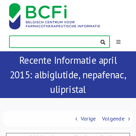
Skip
to
content
Toggle
Navigatio
Recente Informatie april
Nieuws
2015: albiglutide, nepafenac,
Publicaties
ulipristal
Vorming
Contact
Vorige
Volgende