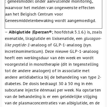
: geneesmiddel onder aanvullende monitoring,
Over ons
waarvoor het melden van ongewenste effecten
aan het Belgisch Centrum voor
FR
Geneesmiddelenbewaking wordt aangemoedigd.
–
Albiglutide
(
Eperzan
®
; hoofdstuk 5.1.6.) is, zoals
exenatide, liraglutide en lixisenatide, een
glucagon-
like peptide-1
-analoog of GLP-1-analoog (syn.
incretinomimeticum). Deze nieuwe GLP-1-analoog
heeft een werkingsduur van één week en wordt
voorgesteld in monotherapie (dit in tegenstelling
tot de andere analogen) of in associatie met
andere antidiabetica bij de behandeling van type 2-
diabetes. De dosis bedraagt 30 à 50 mg in één
subcutane injectie éénmaal per week. Na opstarten
van de behandeling is er een geleidelijke stijging
van de plasmaconcentraties van albiglutide, en de