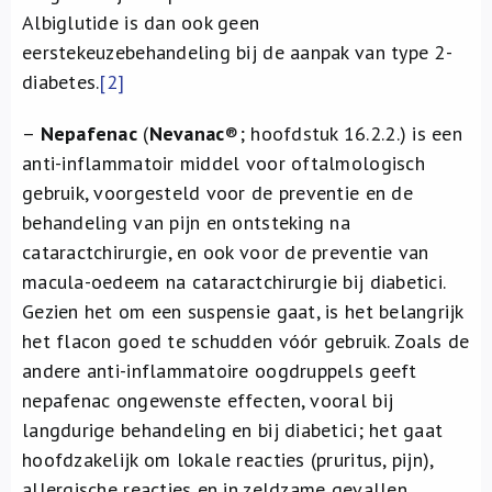
Albiglutide is dan ook geen
eerstekeuzebehandeling bij de aanpak van type 2-
diabetes.
[2]
–
Nepafenac
(
Nevanac
®
; hoofdstuk 16.2.2.) is een
anti-inflammatoir middel voor oftalmologisch
gebruik, voorgesteld voor de preventie en de
behandeling van pijn en ontsteking na
cataractchirurgie, en ook voor de preventie van
macula-oedeem na cataractchirurgie bij diabetici.
Gezien het om een suspensie gaat, is het belangrijk
het flacon goed te schudden vóór gebruik. Zoals de
andere anti-inflammatoire oogdruppels geeft
nepafenac ongewenste effecten, vooral bij
langdurige behandeling en bij diabetici; het gaat
hoofdzakelijk om lokale reacties (pruritus, pijn),
allergische reacties en in zeldzame gevallen