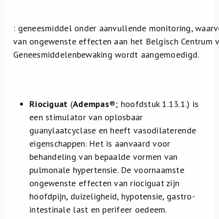
Over ons
: geneesmiddel onder aanvullende monitoring, waar
FR
van ongewenste effecten aan het Belgisch Centrum 
Geneesmiddelenbewaking wordt aangemoedigd.
Riociguat
(
Adempas
®
; hoofdstuk 1.13.1.) is
een stimulator van oplosbaar
guanylaatcyclase en heeft vasodilaterende
eigenschappen. Het is aanvaard voor
behandeling van bepaalde vormen van
pulmonale hypertensie. De voornaamste
ongewenste effecten van riociguat zijn
hoofdpijn, duizeligheid, hypotensie, gastro-
intestinale last en perifeer oedeem.