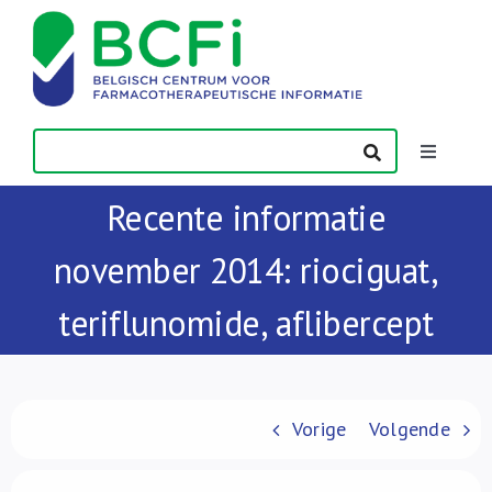
Skip
to
content
Toggle
Navigatio
Recente informatie
Nieuws
november 2014: riociguat,
Publicaties
teriflunomide, aflibercept
Vorming
Contact
Vorige
Volgende