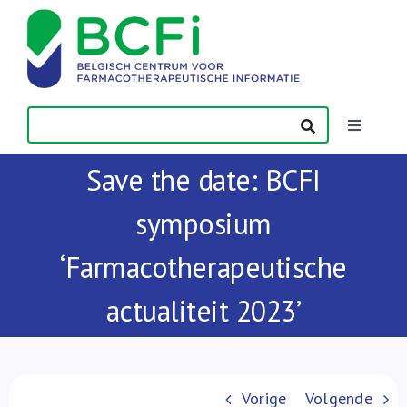
Skip
to
content
Toggle
Navigatio
Save the date: BCFI
Nieuws
symposium
Publicaties
‘Farmacotherapeutische
Vorming
actualiteit 2023’
Contact
Vorige
Volgende