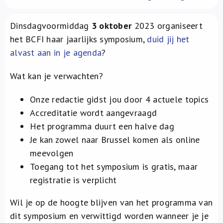
Over ons
Dinsdagvoormiddag
3 oktober
2023 organiseert
FR
het BCFI haar jaarlijks symposium,
duid jij het
alvast aan in je agenda
?
Wat kan je verwachten?
Onze redactie gidst jou door 4 actuele topics
Accreditatie wordt aangevraagd
Het programma duurt een halve dag
Je kan zowel naar Brussel komen als online
meevolgen
Toegang tot het symposium is gratis, maar
registratie is verplicht
Wil je op de hoogte blijven van het programma van
dit symposium en verwittigd worden wanneer je je