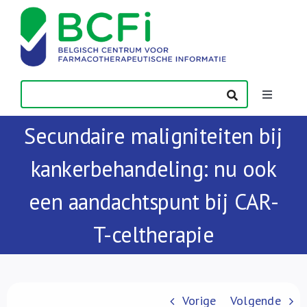
Skip
to
content
Toggle
Navigatio
Secundaire maligniteiten bij
Nieuws
kankerbehandeling: nu ook
Publicaties
een aandachtspunt bij CAR-
Vorming
T-celtherapie
Contact
Vorige
Volgende