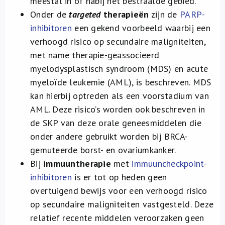
meestal in of nabij het bestraalde gebied.
Onder de
targeted
therapieën
zijn de
PARP-
inhibitoren
een gekend voorbeeld waarbij een
verhoogd risico op secundaire maligniteiten,
met name therapie-geassocieerd
myelodysplastisch syndroom (MDS) en acute
myeloïde leukemie (AML), is beschreven. MDS
kan hierbij optreden als een voorstadium van
AML. Deze risico’s worden ook beschreven in
de SKP van deze orale geneesmiddelen die
onder andere gebruikt worden bij BRCA-
gemuteerde borst- en ovariumkanker.
Bij
immuuntherapie
met
immuuncheckpoint-
inhibitoren
is er tot op heden geen
overtuigend bewijs voor een verhoogd risico
op secundaire maligniteiten vastgesteld. Deze
relatief recente middelen veroorzaken geen