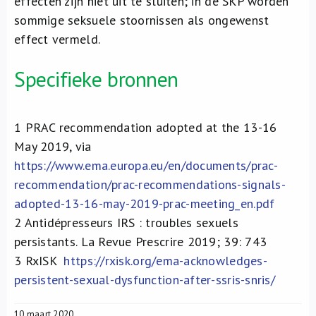
effecten zijn niet uit te sluiten; in de SKP worden
sommige seksuele stoornissen als ongewenst
effect vermeld.
Specifieke bronnen
1
PRAC recommendation adopted at the 13-16
May 2019, via
https://www.ema.europa.eu/en/documents/prac-
recommendation/prac-recommendations-signals-
adopted-13-16-may-2019-prac-meeting_en.pdf
2
Antidépresseurs IRS : troubles sexuels
persistants. La Revue Prescrire 2019; 39: 743
3
RxISK
https://rxisk.org/ema-acknowledges-
persistent-sexual-dysfunction-after-ssris-snris/
10 maart 2020