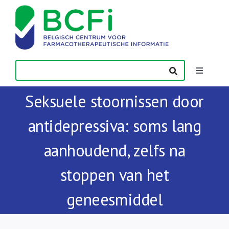
Skip
to
content
Toggle
Navigatio
Seksuele stoornissen door
Nieuws
antidepressiva: soms lang
Publicaties
aanhoudend, zelfs na
Vorming
stoppen van het
geneesmiddel
Contact