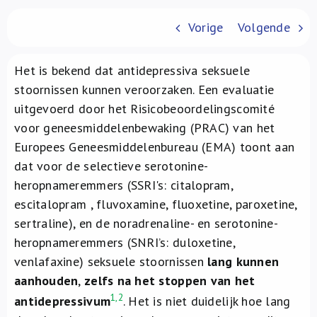
Over ons
Vorige
Volgende
FR
Het is bekend dat antidepressiva seksuele
stoornissen kunnen veroorzaken. Een evaluatie
uitgevoerd door het Risicobeoordelingscomité
voor geneesmiddelenbewaking (PRAC) van het
Europees Geneesmiddelenbureau (EMA) toont aan
dat voor de selectieve serotonine-
heropnameremmers (SSRI's: citalopram,
escitalopram , fluvoxamine, fluoxetine, paroxetine,
sertraline), en de noradrenaline- en serotonine-
heropnameremmers (SNRI’s: duloxetine,
venlafaxine) seksuele stoornissen
lang kunnen
aanhouden
,
zelfs na het stoppen van het
1,2
antidepressivum
. Het is niet duidelijk hoe lang