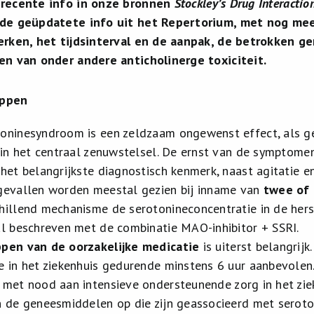
recente info in onze bronnen
Stockley’s Drug Interactio
de geüpdatete info uit het Repertorium, met nog mee
erken, het tijdsinterval en de aanpak, de betrokken 
en van onder andere anticholinerge toxiciteit.
appen
oninesyndroom is een zeldzaam ongewenst effect, als g
t in het centraal zenuwstelsel. De ernst van de symptome
 het belangrijkste diagnostisch kenmerk, naast agitatie 
gevallen worden meestal gezien bij inname van
twee of
hillend mechanisme de serotonineconcentratie in de he
al beschreven met de combinatie MAO-inhibitor + SSRI.
ppen van de oorzakelijke medicatie
is uiterst belangrij
e in het ziekenhuis gedurende minstens 6 uur aanbevolen
, met nood aan intensieve ondersteunende zorg in het zie
n de geneesmiddelen op die zijn geassocieerd met seroton