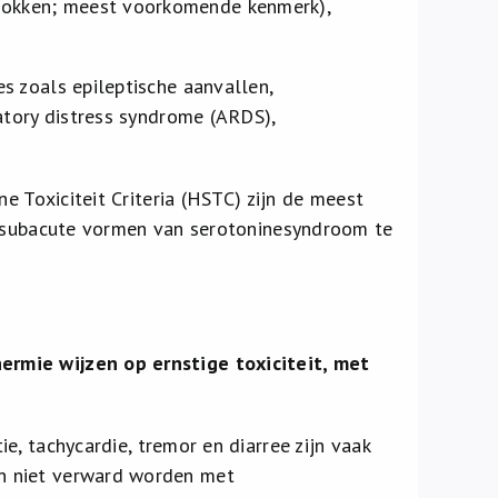
schokken; meest voorkomende kenmerk),
s zoals epileptische aanvallen,
atory distress syndrome (ARDS),
e Toxiciteit Criteria (HSTC) zijn de meest
of subacute vormen van serotoninesyndroom te
rmie wijzen op ernstige toxiciteit, met
e, tachycardie, tremor en diarree zijn vaak
n niet verward worden met