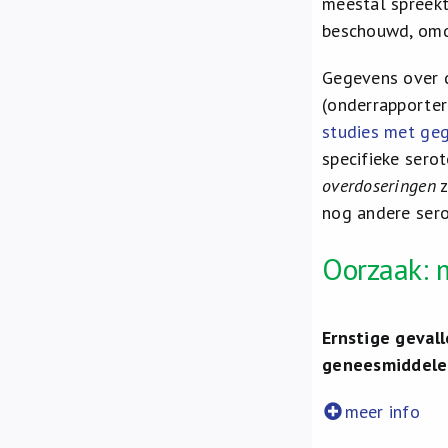
meestal spreekt
beschouwd, om
Gegevens over
(onderrapporter
studies met geg
specifieke sero
overdoseringen
z
nog andere ser
Oorzaak: 
Ernstige geval
geneesmiddel
meer info