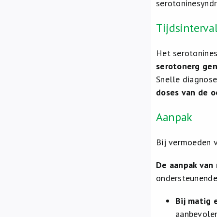
serotoninesynd
Tijdsinterva
Het serotonine
serotonerg gen
Snelle diagnose
doses van de o
Aanpak
Bij vermoeden 
De aanpak van 
ondersteunende
Bij matig 
aanbevolen