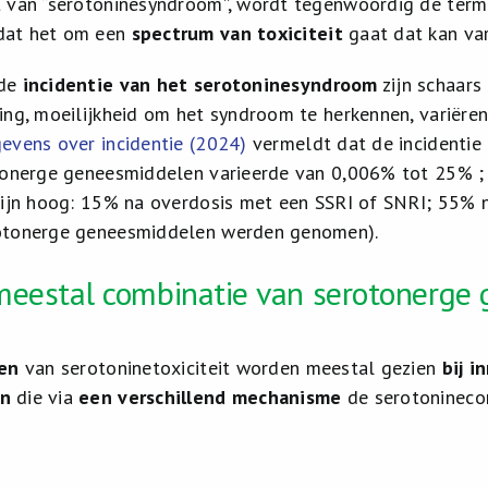
 van “serotoninesyndroom”, wordt tegenwoordig de term
dat het om een
spectrum van toxiciteit
gaat dat kan var
 de
incidentie van het serotoninesyndroom
zijn schaars
ing, moeilijkheid om het syndroom te herkennen, variëren
evens over incidentie (2024)
vermeldt dat de incidentie
tonerge geneesmiddelen varieerde van 0,006% tot 25% ; 
ijn hoog: 15% na overdosis met een SSRI of SNRI; 55% 
otonerge geneesmiddelen werden genomen).
meestal combinatie van serotonerge
len
van serotoninetoxiciteit worden meestal gezien
bij 
en
die via
een verschillend mechanisme
de serotoninecon