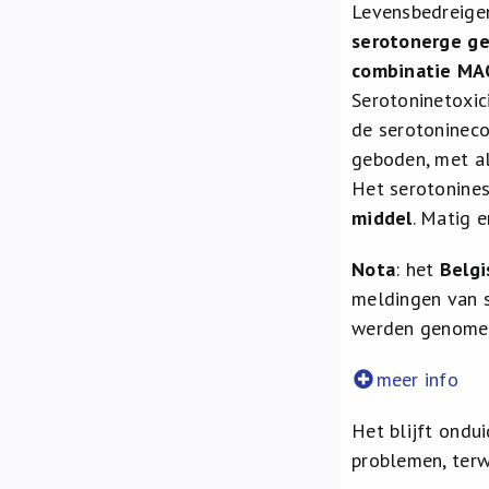
Levensbedreigen
serotonerge ge
combinatie MAO
Serotoninetoxic
de serotonineco
geboden, met al
Het serotonine
middel
. Matig 
Nota
: het
Belg
meldingen van 
werden genom
meer info
Het blijft ond
problemen, terwi