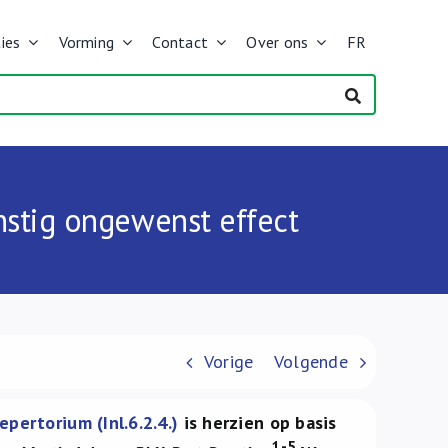
ies
Vorming
Contact
Over ons
FR
nstig ongewenst effect
Vorige
Volgende
epertorium (Inl.6.2.4.)
is herzien op basis
1-5