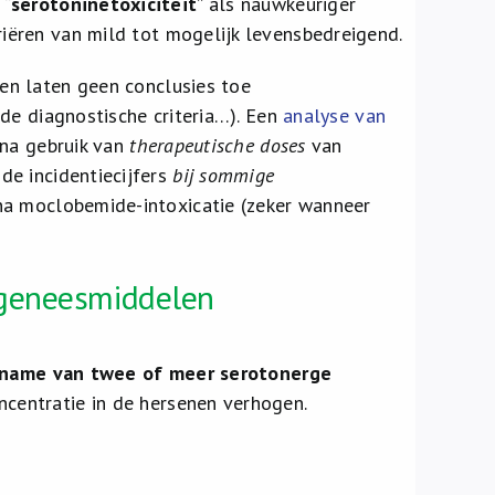
 “
serotoninetoxiciteit
” als nauwkeuriger
iëren van mild tot mogelijk levensbedreigend.
 en laten geen conclusies toe
de diagnostische criteria…). Een
analyse van
 na gebruik van
therapeutische doses
van
de incidentiecijfers
bij sommige
na moclobemide-intoxicatie (zeker wanneer
 geneesmiddelen
inname van twee of meer serotonerge
centratie in de hersenen verhogen.