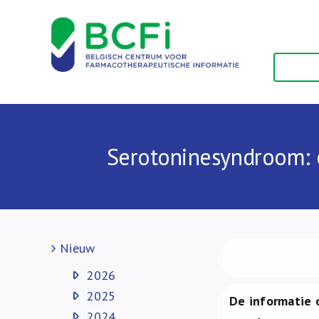
Skip
to
content
Serotoninesyndroom: e
Nieuw
2026
2025
De informatie 
2024