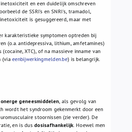
netoxiciteit en een duidelijk omschreven
orbeeld de SSRI’s en SNRI’s, tramadol,
etoxiciteit is gesuggereerd, maar met
 karakteristieke symptomen optreden bij
n (o.a. antidepressiva, lithium, amfetamines)
 (cocaïne, XTC), of na massieve inname van
 (via
eenbijwerkingmelden.be
) is belangrijk.
tonerge geneesmiddelen
, als gevolg van
sch wordt het syndroom gekenmerkt door een
romusculaire stoornissen (zie verder). De
tie, en is dus
dosisafhankelijk
. Hoewel men