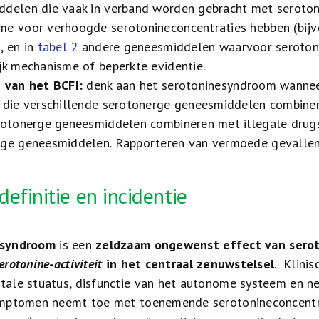
delen die vaak in verband worden gebracht met serotoni
e voor verhoogde serotonineconcentraties hebben (bijvo
, en in
tabel 2
andere geneesmiddelen waarvoor serotonin
jk mechanisme of beperkte evidentie.
 van het BCFI:
denk aan het serotoninesyndroom wanneer
 die verschillende serotonerge geneesmiddelen combinere
rotonerge geneesmiddelen combineren met illegale drugs
rge geneesmiddelen. Rapporteren van vermoede gevallen
definitie en incidentie
esyndroom
is een
zeldzaam ongewenst effect van sero
rotonine-activiteit
in het centraal zenuwstelsel
. Klini
ale stuatus, disfunctie van het autonome systeem en neu
ymptomen neemt toe met toenemende serotonineconcentra