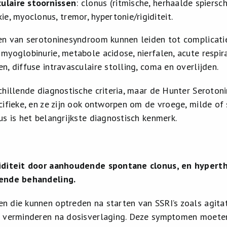
ulaire stoornissen
: clonus (ritmische, herhaalde spier
ie, myoclonus, tremor, hypertonie/rigiditeit.
en van serotoninesyndroom kunnen leiden tot complicatie
myoglobinurie, metabole acidose, nierfalen, acute respir
, diffuse intravasculaire stolling, coma en overlijden.
hillende diagnostische criteria, maar de Hunter Serotonin
cifieke, en ze zijn ook ontworpen om de vroege, milde 
us is het belangrijkste diagnostisch kenmerk.
iditeit door aanhoudende spontane clonus, en hyperthe
ende behandeling.
n die kunnen optreden na starten van SSRI’s zoals agitati
f verminderen na dosisverlaging. Deze symptomen moete