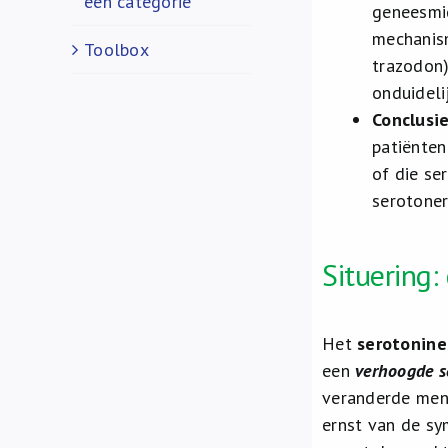
een categorie
geneesmid
mechanism
Toolbox
trazodon)
onduideli
Conclusie
patiënten
of die se
serotone
Situering: 
Het
serotonin
een
verhoogde se
veranderde ment
ernst van de s