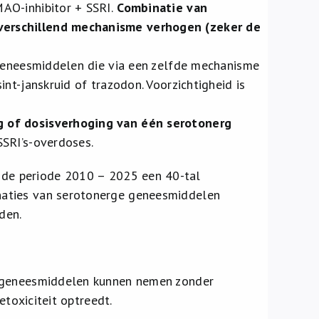
AO-inhibitor + SSRI.
Combinatie van
verschillend mechanisme verhogen (zeker de
 geneesmiddelen die via een zelfde mechanisme
nt-janskruid of trazodon. Voorzichtigheid is
g of dosisverhoging van één serotonerg
SSRI’s-overdoses.
 de periode 2010 – 2025 een 40-tal
naties van serotonerge geneesmiddelen
den.
e geneesmiddelen kunnen nemen zonder
etoxiciteit optreedt.