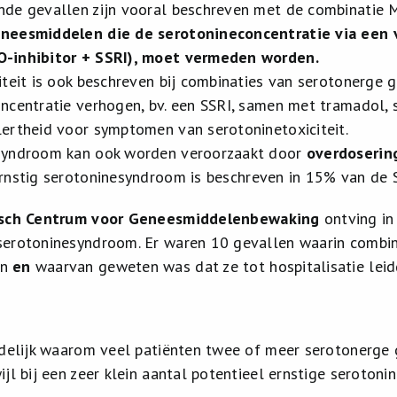
de gevallen zijn vooral beschreven met de combinatie M
neesmiddelen die de serotonineconcentratie via een 
-inhibitor + SSRI), moet vermeden worden.
iteit is ook beschreven bij combinaties van serotonerge
ncentratie verhogen, bv. een SSRI, samen met tramadol, si
ertheid voor symptomen van serotoninetoxiciteit.
syndroom kan ook worden veroorzaakt door
overdoserin
ernstig serotoninesyndroom is beschreven in 15% van de 
isch Centrum voor Geneesmiddelenbewaking
ontving in
serotoninesyndroom. Er waren 10 gevallen waarin combi
en
en
waarvan geweten was dat ze tot hospitalisatie leid
uidelijk waarom veel patiënten twee of meer serotonerg
jl bij een zeer klein aantal potentieel ernstige serotonin