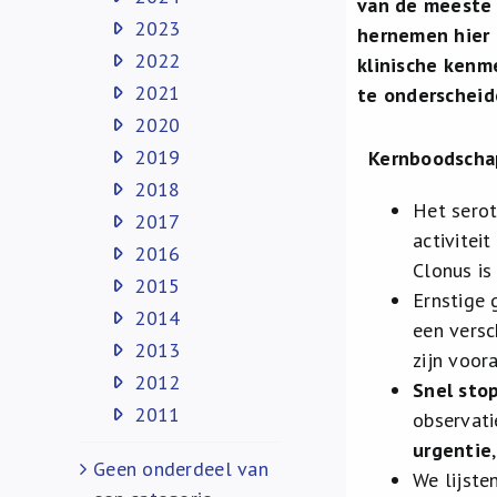
van de meeste 
2023
hernemen hier 
2022
klinische kenm
2021
te onderscheid
2020
2019
Kernboodsch
2018
Het serot
2017
activitei
2016
Clonus is
2015
Ernstige 
2014
een versc
2013
zijn voor
2012
Snel sto
2011
observati
urgentie
Geen onderdeel van
We lijste