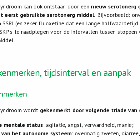
syndroom kan ook ontstaan door een
nieuw serotonerg g
t eerst gebruikte serotonerg middel.
Bijvoorbeeld: on
 SSRI (en zeker fluoxetine dat een lange halfwaardetijd 
SKP’s te raadplegen voor de intervallen tussen stoppen
iddel.
kenmerken, tijdsinterval en aanpak
enmerken
esyndroom wordt
gekenmerkt door volgende triade va
e mentale status
: agitatie, angst, verwardheid, manie;
e van het autonome systeem
: overmatig zweten, diarree,