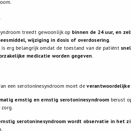
room.
l
syndroom treedt gewoonlijk op
binnen de 24 uur, en zel
eesmiddel, wijziging in dosis of overdosering
.
 is erg belangrijk omdat de toestand van de patiënt
sne
orzakelijke medicatie worden gegeven
.
van een serotoninesyndroom moet de
verantwoordelijke
matig ernstig en ernstig serotoninesyndroom
berust o
 zorg.
ernstig serotoninesyndroom wordt observatie in het z
.