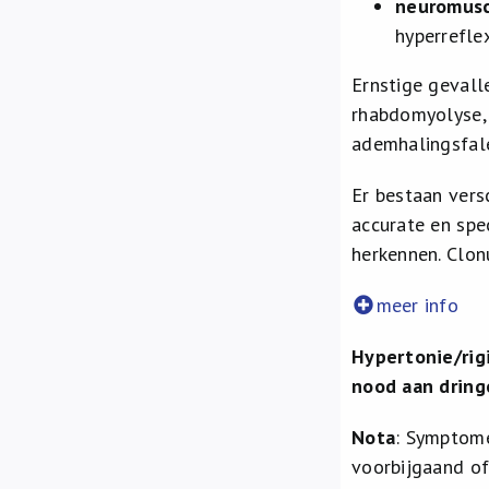
neuromusc
hyperreflex
Ernstige gevall
rhabdomyolyse, 
ademhalingsfalen
Er bestaan versc
accurate en spe
herkennen. Clon
meer info
Hypertonie/rig
nood aan dring
Nota
: Symptome
voorbijgaand o