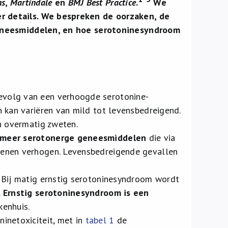
ns
,
Martindale
en
BMJ Best Practice
.
We
r details. We bespreken de oorzaken, de
geneesmiddelen, en hoe serotoninesyndroom
evolg van een verhoogde serotonine-
n kan variëren van mild tot levensbedreigend.
en overmatig zweten.
 meer serotonerge geneesmiddelen
die via
rsenen verhogen. Levensbedreigende gevallen
k. Bij matig ernstig serotoninesyndroom wordt
.
Ernstig serotoninesyndroom is een
kenhuis.
inetoxiciteit, met in
tabel 1
de