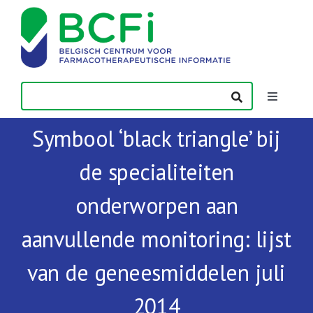
Skip
to
content
Toggle
Navigatio
Symbool ‘black triangle’ bij
Nieuws
de specialiteiten
Publicaties
onderworpen aan
Vorming
aanvullende monitoring: lijst
van de geneesmiddelen juli
Contact
2014