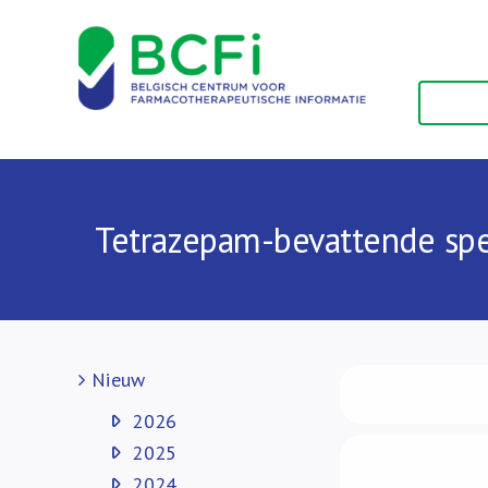
Skip
to
content
Tetrazepam-bevattende spec
Nieuw
2026
2025
2024