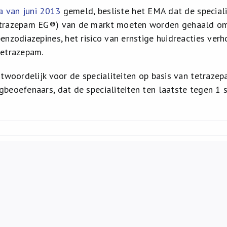
a van juni 2013
gemeld, besliste het EMA dat de speciali
trazepam EG®) van de markt moeten worden gehaald omda
enzodiazepines, het risico van ernstige huidreacties verh
tetrazepam.
ntwoordelijk voor de specialiteiten op basis van tetraze
beoefenaars, dat de specialiteiten ten laatste tegen 1