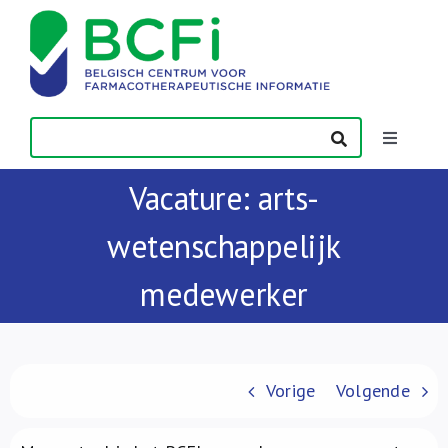
Skip
to
content
Toggle
Navigatio
Vacature: arts-
Nieuws
wetenschappelijk
Publicaties
medewerker
Vorming
Contact
Vorige
Volgende