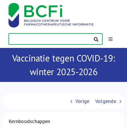
Skip
to
content
Toggle
Navigatio
Nieuws
Vaccinatie tegen COVID-19:
winter 2025-2026
Publicaties
Vorming
Vorige
Volgende
Contact
Kernboodschappen