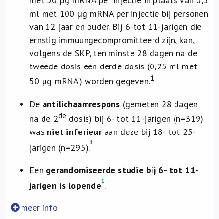
met 50 µg mRNA per injectie in plaats van 0,5
ml met 100 µg mRNA per injectie bij personen
van 12 jaar en ouder. Bij 6-tot 11-jarigen die
ernstig immuungecompromitteerd zijn, kan,
volgens de SKP, ten minste 28 dagen na de
tweede dosis een derde dosis (0,25 ml met
1
50 µg mRNA) worden gegeven.
De
antilichaamrespons
(gemeten 28 dagen
de
na de 2
dosis) bij 6- tot 11-jarigen (n=319)
was
niet inferieur
aan deze bij 18- tot 25-
1
jarigen (n=295).
Een
gerandomiseerde studie bij 6- tot 11-
1
jarigen is lopende
.
meer info