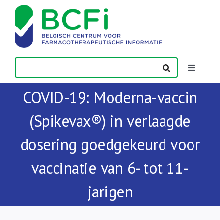
Skip
to
content
Toggle
Navigatio
COVID-19: Moderna-vaccin
Nieuws
(Spikevax®) in verlaagde
Publicaties
dosering goedgekeurd voor
Vorming
vaccinatie van 6- tot 11-
jarigen
Contact